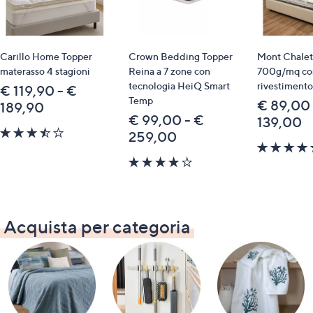
Carillo Home Topper
Crown Bedding Topper
Mont Chalet
materasso 4 stagioni
Reina a 7 zone con
700g/mq co
tecnologia HeiQ Smart
rivestimento
€ 119,90 - €
Temp
€ 89,00 
189,90
€ 99,00 - €
139,00
3.4
259,00
of
5
3.8
Stars
of
5
Stars
Acquista per categoria