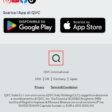
Scarica l'App di QVC
QVC International
USA
UK
Germany
Japan
Privacy
Termini&C​ondizioni
QVC Italia S.r.l. con unico socio (QVC Italy Holdings LLC) soggetta a direzione
e coordinamento di QVC, Inc. Via Guzzina 18 20861 Brugherio (MB)​
Iscritta al Registro Imprese di Monza e Brianza con no di iscrizione/P.Iva
10050721009 Capitale Sociale i.v. EUR 6.200.000,00​