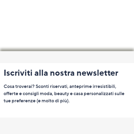
Fondo
pagina:
Iscriviti alla nostra newsletter
menu
e
Cosa troverai? Sconti riservati, anteprime irresistibili,
informazioni
offerte e consigli moda, beauty e casa personalizzati sulle
tue preferenze (e molto di più).