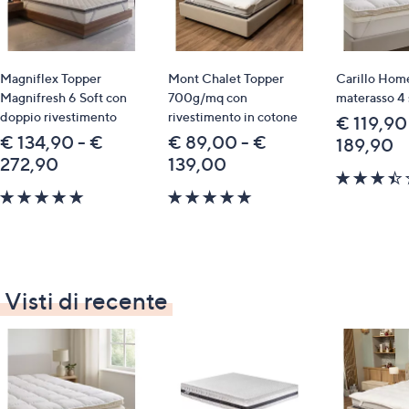
Magniflex Topper
Mont Chalet Topper
Carillo Hom
Magnifresh 6 Soft con
700g/mq con
materasso 4 
doppio rivestimento
rivestimento in cotone
€ 119,90
€ 134,90 - €
€ 89,00 - €
189,90
272,90
139,00
4.9
4.9
of
of
5
5
Stars
Stars
Visti di recente