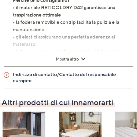
Perché te lo consigliamo?
• il materiale RETICOLDRY D42 garantisce una
traspirazione ottimale
• la fodera removibile con zip facilita la pulizia e la
manutenzione
• gli elastici assicurano una perfetta aderenza al
materasso
• il design esclusivo migliora il comfort del tuo riposo
Mostra altro
Specifiche
• fodera: 100% poliestere
Indirizzo di contatto/Contatto del responsabile
• interno: schiuma viscoelastica a cella aperta
europeo
• lavaggio in lavatrice
• made in Italy
Altri prodotti di cui innamorarti
Misure
• topper matrimoniale: 160x190x7 cm