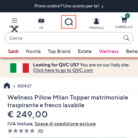
Primo ordine? Uno sconto per te!​
Vai
al
contenuto
0
principale
MENU
CARRELLO
TV
PROFILO
Cerca
Quando
Saldi
Novità
Top Brand
Estate
Wellness
Belle
sono
disponibili
suggerimenti,
usa
i
812437
tasti
Wellness Pillow Milan Topper matrimoniale
freccia
traspirante e fresco lavabile
su
eliminato
€ 249,00
e
giù
IVA Inclusa,
Spese di spedizione escluse
oppure
(0)
Nessuna
scorri