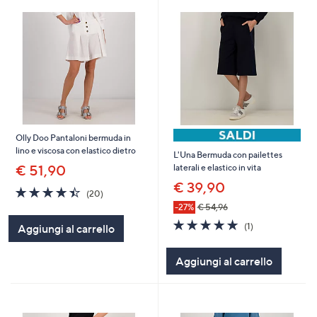
Olly Doo Pantaloni bermuda in
lino e viscosa con elastico dietro
L'Una Bermuda con pailettes
€ 51,90
laterali e elastico in vita
€ 39,90
4.4
20
(20)
of
Recensioni
-27%
€ 54,96
5
5.0
1
(1)
Aggiungi al carrello
Stars
of
Recensioni
5
Aggiungi al carrello
Stars