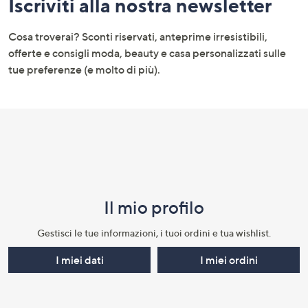
Iscriviti alla nostra newsletter
menu
e
Cosa troverai? Sconti riservati, anteprime irresistibili,
informazioni
offerte e consigli moda, beauty e casa personalizzati sulle
tue preferenze (e molto di più).
Il mio profilo​
Gestisci le tue informazioni, i tuoi ordini e tua wishlist.​
I miei dati
I miei ordini