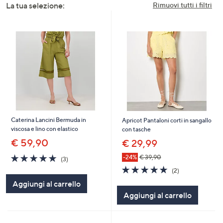
La tua selezione:
Rimuovi tutti i filtri
a
sinistra
o
a
destra
sui
dispositivi
touch
per
consultarli.
Caterina Lancini Bermuda in
Apricot Pantaloni corti in sangallo
viscosa e lino con elastico
con tasche
€ 59,90
€ 29,99
5.0
3
-24%
€ 39,90
(3)
of
Recensioni
5.0
2
(2)
5
of
Recensioni
Aggiungi al carrello
Stars
5
Aggiungi al carrello
Stars