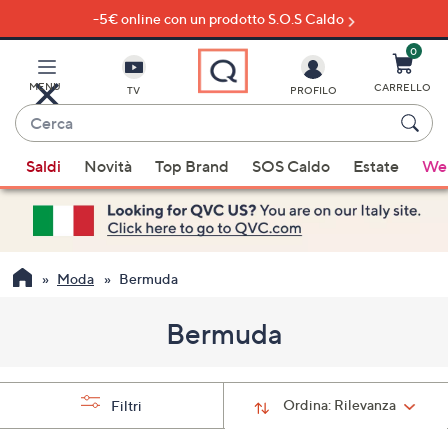
-5€ online con un prodotto S.O.S Caldo
Vai
al
contenuto
0
principale
MENU
CARRELLO
TV
PROFILO
Cerca
Quando
Saldi
Novità
Top Brand
SOS Caldo
Estate
Wel
sono
disponibili
suggerimenti,
usa
i
Moda
Bermuda
tasti
freccia
Bermuda
su
e
giù
Ordina:
Rilevanza
Filtri
oppure
scorri