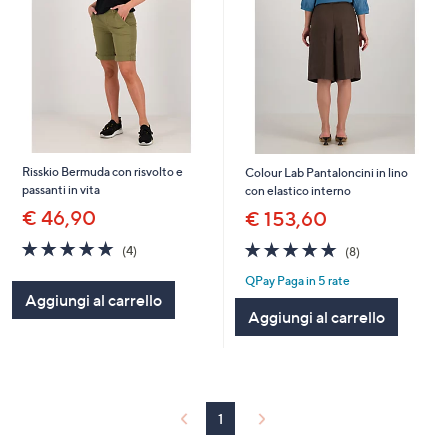
Risskio Bermuda con risvolto e
Colour Lab Pantaloncini in lino
passanti in vita
con elastico interno
€ 46,90
€ 153,60
5.0
4
4.8
8
(4)
(8)
of
Recensioni
of
Recensioni
QPay Paga in 5 rate
5
5
Aggiungi al carrello
Stars
Stars
Aggiungi al carrello
1