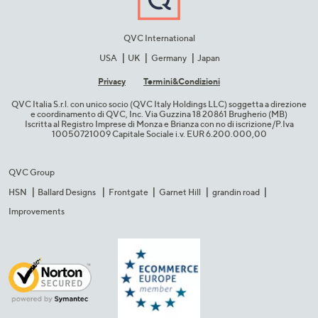
QVC International
USA
UK
Germany
Japan
Privacy
Termini&C​ondizioni
QVC Italia S.r.l. con unico socio (QVC Italy Holdings LLC) soggetta a direzione
e coordinamento di QVC, Inc. Via Guzzina 18 20861 Brugherio (MB)​
Iscritta al Registro Imprese di Monza e Brianza con no di iscrizione/P.Iva
10050721009 Capitale Sociale i.v. EUR 6.200.000,00​
QVC Group
HSN
Ballard Designs
Frontgate
Garnet Hill
grandin road
Improvements