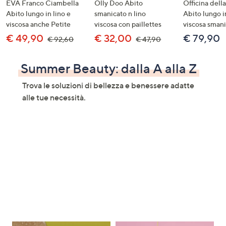
EVA Franco Ciambella
Olly Doo Abito
Officina del
Abito lungo in lino e
smanicato n lino
Abito lungo i
viscosa anche Petite
viscosa con paillettes
viscosa sman
€ 49,90
€ 32,00
€ 79,90
€ 92,60
€ 47,90
Summer Beauty: dalla A alla Z
Trova le soluzioni di bellezza e benessere adatte
alle tue necessità.