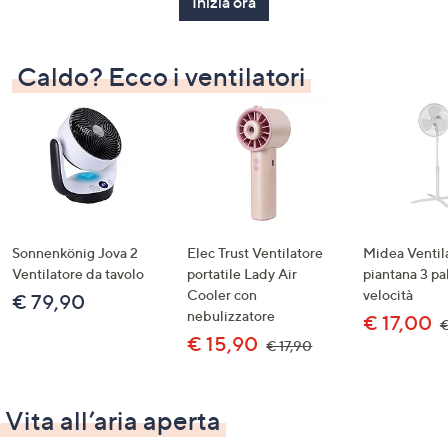
Inizia ora
Caldo? Ecco i ventilatori
Sonnenkönig Jova 2
Elec Trust Ventilatore
Midea Ventil
Ventilatore da tavolo
portatile Lady Air
piantana 3 pa
Cooler con
velocità
€ 79,90
nebulizzatore
€ 17,00
€
€ 15,90
€ 17,90
Vita all’aria aperta