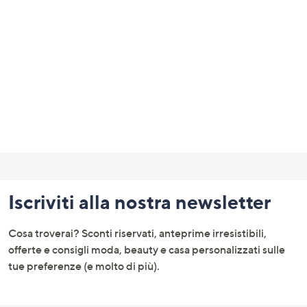
Fondo
pagina:
Iscriviti alla nostra newsletter
menu
e
Cosa troverai? Sconti riservati, anteprime irresistibili,
informazioni
offerte e consigli moda, beauty e casa personalizzati sulle
tue preferenze (e molto di più).