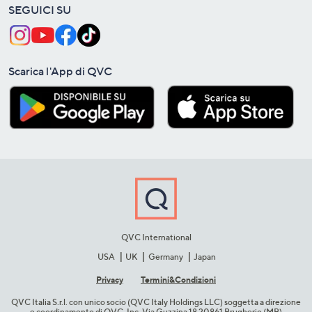
SEGUICI SU
Scarica l'App di QVC
QVC International
USA
UK
Germany
Japan
Privacy
Termini&C​ondizioni
QVC Italia S.r.l. con unico socio (QVC Italy Holdings LLC) soggetta a direzione
e coordinamento di QVC, Inc. Via Guzzina 18 20861 Brugherio (MB)​