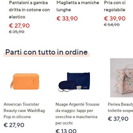
Pantaloni a gamba
Maglietta a maniche
Pria con cintu
dritta in cotone con
lunghe
regolabile
elastico
€ 33,90
€ 39,90
€ 27,90
€ 54,90
€ 35,90
Parti con tutto in ordine
American Tourister
Nuage Argenté Trousse
Periea Beaut
Beauty case WashBag
da viaggio: tappi per
toilette sosp
Pop in silicone
orecchie e mascherina
€ 37,90
per occhi
€ 27,90
€ 13,00