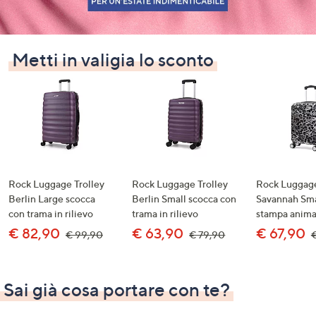
a
sinistra
o
Metti in valigia lo sconto
a
destra
sui
dispositivi
touch
per
consultarli.
Rock Luggage Trolley
Rock Luggage Trolley
Rock Luggage
Berlin Large scocca
Berlin Small scocca con
Savannah Sma
con trama in rilievo
trama in rilievo
stampa anima
€ 82,90
€ 63,90
€ 67,90
€ 99,90
€ 79,90
Sai già cosa portare con te?