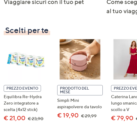
Viaggiare sicuri con il tuo pet
Come scegl
al tuo viag
Scelti per te
PREZZO EVENTO
PRODOTTO DEL
PREZZO EV
MESE
Equilibra Re-Hydra
Caterina Lanc
Simpli Mini
Zero integratore a
lungo smanic
aspirapolvere da tavolo
scelta (4x12 stick)
scollo a V
€ 19,90
,
€ 29,99
€ 21,00
€ 79,90
,
€ 23,90
was,
was,
€
€
29,99
23,90