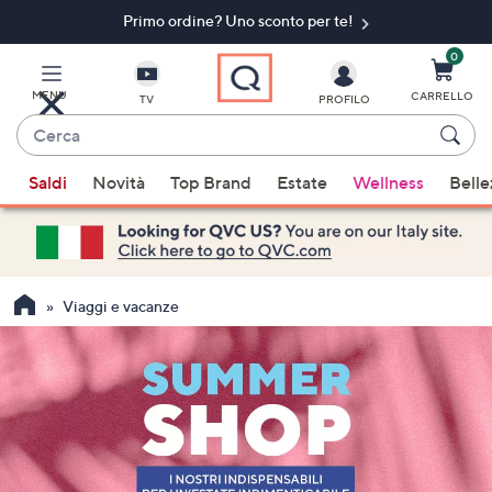
Primo ordine? Uno sconto per te!​
Vai
al
contenuto
0
principale
MENU
CARRELLO
TV
PROFILO
Cerca
Quando
Saldi
Novità
Top Brand
Estate
Wellness
Belle
sono
disponibili
suggerimenti,
usa
i
Viaggi e vacanze
tasti
freccia
su
e
giù
oppure
scorri