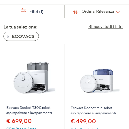
a
Ordina:
Rilevanza
Filtri
(1)
sinistra
o
a
La tua selezione:
Rimuovi tutti i filtri
destra
ECOVACS
sui
dispositivi
touch
per
consultarli.
Ecovacs Deebot T30C robot
Ecovacs Deebot Mini robot
aspirapolvere e lavapavimenti
aspirapolvere e lavapavimenti
€ 699,00
€ 499,00
QPay Paga in 8 rate