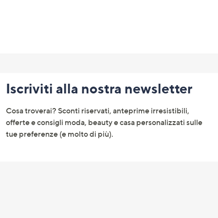
Fondo
pagina:
Iscriviti alla nostra newsletter
menu
e
Cosa troverai? Sconti riservati, anteprime irresistibili,
informazioni
offerte e consigli moda, beauty e casa personalizzati sulle
tue preferenze (e molto di più).