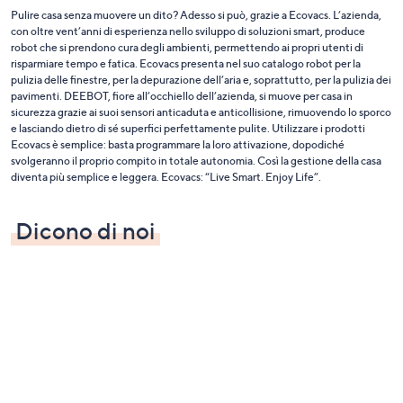
Pulire casa senza muovere un dito? Adesso si può, grazie a Ecovacs. L’azienda,
con oltre vent’anni di esperienza nello sviluppo di soluzioni smart, produce
robot che si prendono cura degli ambienti, permettendo ai propri utenti di
risparmiare tempo e fatica. Ecovacs presenta nel suo catalogo robot per la
pulizia delle finestre, per la depurazione dell’aria e, soprattutto, per la pulizia dei
pavimenti. DEEBOT, fiore all’occhiello dell’azienda, si muove per casa in
sicurezza grazie ai suoi sensori anticaduta e anticollisione, rimuovendo lo sporco
e lasciando dietro di sé superfici perfettamente pulite. Utilizzare i prodotti
Ecovacs è semplice: basta programmare la loro attivazione, dopodiché
svolgeranno il proprio compito in totale autonomia. Così la gestione della casa
diventa più semplice e leggera. Ecovacs: “Live Smart. Enjoy Life”.
Dicono di noi