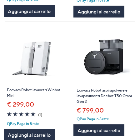
QPay Paga in 8 rate
Aggiungi al carrello
Aggiungi al carrello
Ecovacs Robot lavavetri Winbot
Ecovacs Robot aspirapolvere e
Mini
lavapavimenti Deebot T50 Omni
Gen 2
€ 299,00
€ 799,00
5.0
1
(1)
of
Recensioni
QPay Paga in 8 rate
QPay Paga in 8 rate
5
Aggiungi al carrello
Stars
Aggiungi al carrello