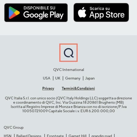
QVC International
USA
UK
Germany
Japan
Privacy
Termini&C​ondizioni
QVC Italia S.r.l. con unico socio (QVC Italy Holdings LLC) soggetta a direzione
e coordinamento di QVC, Inc. Via Guzzina 18 20861 Brugherio (MB)​
Iscritta al Registro Imprese di Monza e Brianza con no di iscrizione/P.Iva
10050721009 Capitale Sociale i.v. EUR 6.200.000,00​
QVC Group
HSN
Ballard Designs
Frontgate
Garnet Hill
grandin road