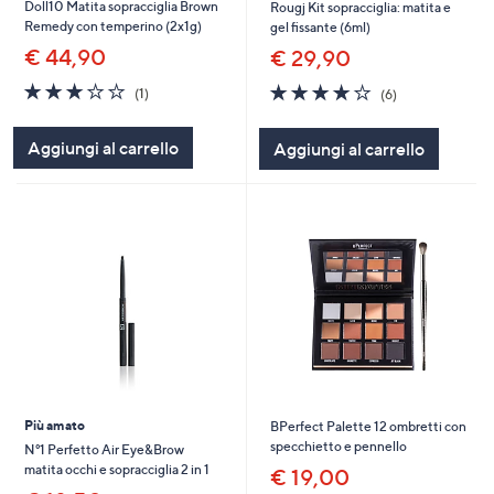
Doll10 Matita sopracciglia Brown
Rougj Kit sopracciglia: matita e
Remedy con temperino (2x1g)
gel fissante (6ml)
€ 44,90
€ 29,90
3.0
1
3.8
6
(1)
(6)
of
Recensioni
of
Recensioni
5
5
Aggiungi al carrello
Aggiungi al carrello
Stars
Stars
Più amato
BPerfect Palette 12 ombretti con
specchietto e pennello
N°1 Perfetto Air Eye&Brow
matita occhi e sopracciglia 2 in 1
€ 19,00