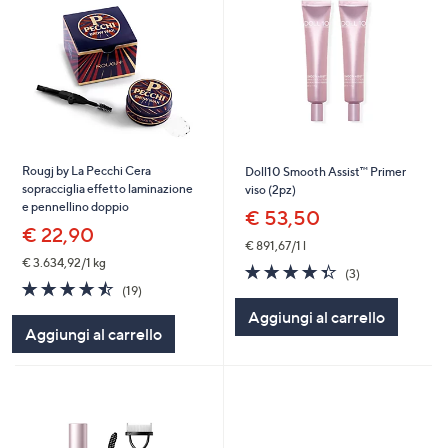
Rougj by La Pecchi Cera
Doll10 Smooth Assist™ Primer
sopracciglia effetto laminazione
viso (2pz)
e pennellino doppio
€ 53,50
€ 22,90
€ 891,67/1 l
€ 3.634,92/1 kg
4.3
3
(3)
4.5
19
of
Recensioni
(19)
of
Recensioni
5
Aggiungi al carrello
5
Stars
Aggiungi al carrello
Stars