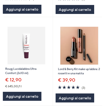
of
Recensioni
of
Recensioni
5
5
Aggiungi al carrello
Aggiungi al carrello
Stars
Stars
Rougj Lucidalabbra Ultra
Lord & Berry Kit make up labbra: 2
Comfort (2x10 ml)
rossetti e una matita
€ 12,90
€ 39,90
5.0
3
€ 645,00/1 l
(3)
of
Recensioni
5
Aggiungi al carrello
Aggiungi al carrello
Stars