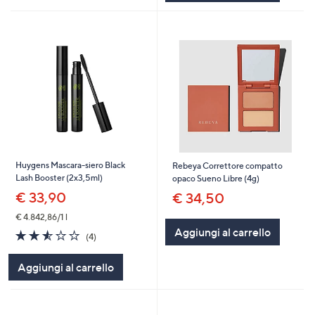
Huygens Mascara-siero Black
Rebeya Correttore compatto
Lash Booster (2x3,5ml)
opaco Sueno Libre (4g)
€ 33,90
€ 34,50
€ 4.842,86/1 l
Aggiungi al carrello
2.5
4
(4)
of
Recensioni
5
Aggiungi al carrello
Stars