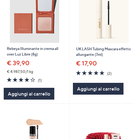
Rebeya Illuminante in crema all
UK LASH Tubing Mascara effetto
over Luz Libre (8g)
allungante (7ml)
€ 39,90
€ 17,90
5.0
2
€ 4.987,50/1 kg
(2)
of
Recensioni
4.0
1
(1)
5
of
Recensioni
Aggiungi al carrello
Stars
5
Aggiungi al carrello
Stars