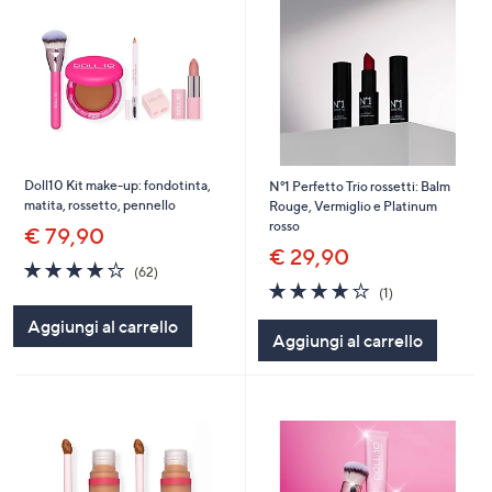
Doll10 Kit make-up: fondotinta,
N°1 Perfetto Trio rossetti: Balm
matita, rossetto, pennello
Rouge, Vermiglio e Platinum
rosso
€ 79,90
€ 29,90
3.9
62
(62)
of
Recensioni
4.0
1
(1)
5
of
Recensioni
Aggiungi al carrello
Stars
5
Aggiungi al carrello
Stars