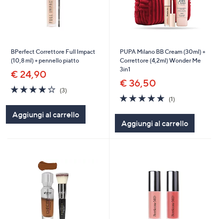
BPerfect Correttore Full Impact
PUPA Milano BB Cream (30ml) +
(10,8 ml) + pennello piatto
Correttore (4,2ml) Wonder Me
3in1
€ 24,90
€ 36,50
4.0
3
(3)
of
Recensioni
5.0
1
(1)
5
of
Recensioni
Aggiungi al carrello
Stars
5
Aggiungi al carrello
Stars