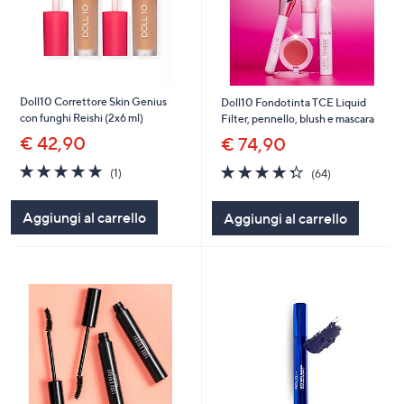
Doll10 Correttore Skin Genius
Doll10 Fondotinta TCE Liquid
con funghi Reishi (2x6 ml)
Filter, pennello, blush e mascara
€ 42,90
€ 74,90
5.0
1
4.3
64
(1)
(64)
of
Recensioni
of
Recensioni
5
5
Aggiungi al carrello
Aggiungi al carrello
Stars
Stars