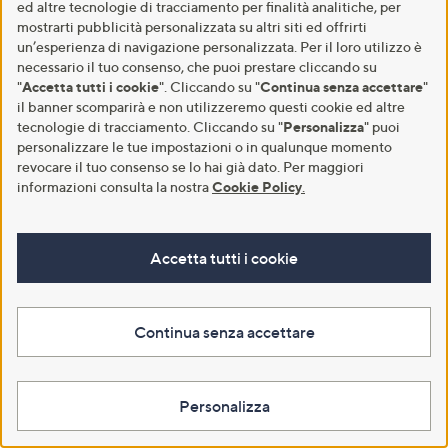
ed altre tecnologie di tracciamento per finalità analitiche, per
€ 36,00
€ 21,00
mostrarti pubblicità personalizzata su altri siti ed offrirti
-19%
€ 44,50
un’esperienza di navigazione personalizzata. Per il loro utilizzo è
-22%
€ 27,00
necessario il tuo consenso, che puoi prestare cliccando su
5.0
1
3.4
10
(1)
(10)
of
Recensioni
of
Recensioni
"
Accetta tutti i cookie
". Cliccando su "
Continua senza accettare
"
5
5
il banner scomparirà e non utilizzeremo questi cookie ed altre
Aggiungi al carrello
Aggiungi al carrello
Stars
Stars
tecnologie di tracciamento. Cliccando su "
Personalizza
" puoi
personalizzare le tue impostazioni o in qualunque momento
revocare il tuo consenso se lo hai già dato. Per maggiori
informazioni consulta la nostra
Cookie Policy
.
Accetta tutti i cookie
Continua senza accettare
Rebeya Mascara Flama Libre
Rebeya Palette occhi Musa Libre
Volume (9,5 ml)
4 colori (3g)
Personalizza
€ 29,90
€ 29,90
5.0
3
€ 3.147,37/1 l
(3)