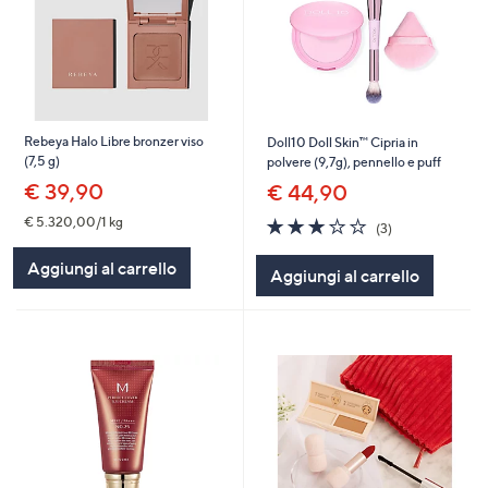
Rebeya Halo Libre bronzer viso
Doll10 Doll Skin™ Cipria in
(7,5 g)
polvere (9,7g), pennello e puff
€ 39,90
€ 44,90
3.0
3
€ 5.320,00/1 kg
(3)
of
Recensioni
5
Aggiungi al carrello
Aggiungi al carrello
Stars