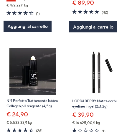
€ 89,90
€ 472,22/1 kg
4.7
42
4.0
1
(42)
(1)
of
Recensioni
of
Recensioni
5
5
Aggiungi al carrello
Aggiungi al carrello
Stars
Stars
N*1 Perfetto Trattamento labbra
LORD&BERRY Matita occhi
Collagen pH reagente (4,5g)
eyeliner in gel (2x1,2g)
€ 24,90
€ 39,90
€ 5.533,33/1 kg
€ 16.625,00/1 kg
4.4
26
1.0
1
(26)
(1)