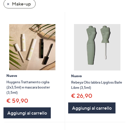
Make-up
a
sinistra
o
a
destra
sui
dispositivi
touch
per
consultarli.
Nuovo
Nuovo
Huygens Trattamento ciglia
Rebeya Olio labbra Lipgloss Baile
(2x3,5ml) e mascara booster
Libre (3,5ml)
(3,5ml)
€ 26,90
€ 59,90
Aggiungi al carrello
Aggiungi al carrello