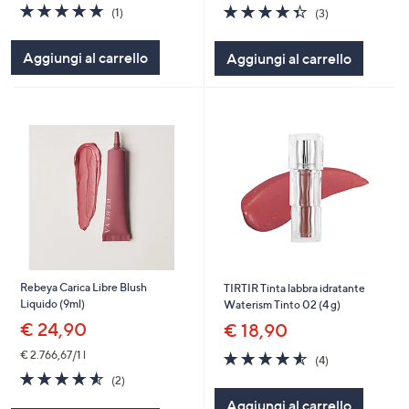
5.0
1
4.3
3
(1)
(3)
of
Recensioni
of
Recensioni
5
5
Aggiungi al carrello
Aggiungi al carrello
Stars
Stars
Rebeya Carica Libre Blush
TIRTIR Tinta labbra idratante
Liquido (9ml)
Waterism Tinto 02 (4 g)
€ 24,90
€ 18,90
4.5
4
€ 2.766,67/1 l
(4)
of
Recensioni
4.5
2
(2)
5
of
Recensioni
Aggiungi al carrello
Stars
5