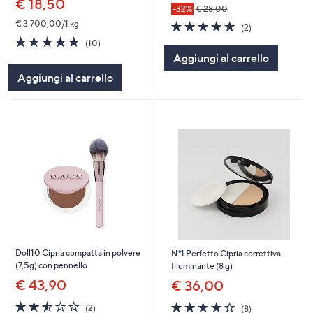
€ 18,50
-32%
€ 28,00
5.0
2
€ 3.700,00/1 kg
(2)
of
Recensioni
4.7
10
(10)
5
of
Recensioni
Aggiungi al carrello
Stars
5
Aggiungi al carrello
Stars
Doll10 Cipria compatta in polvere
N°1 Perfetto Cipria correttiva
(7,5g) con pennello
Illuminante (8 g)
€ 43,90
€ 36,00
2.5
2
4.0
8
(2)
(8)