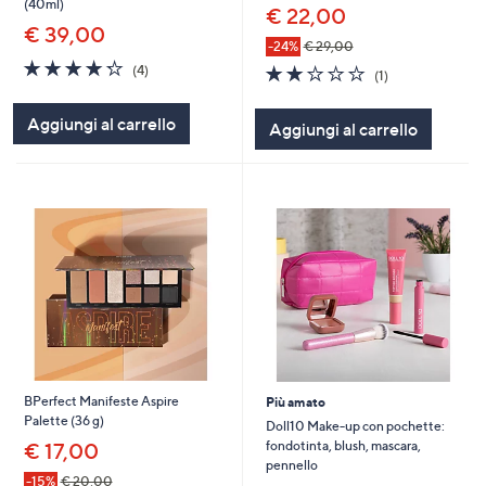
(40ml)
€ 22,00
€ 39,00
-24%
€ 29,00
4.2
4
2.0
1
(4)
(1)
of
Recensioni
of
Recensioni
5
5
Aggiungi al carrello
Stars
Aggiungi al carrello
Stars
BPerfect Manifeste Aspire
Più amato
Palette (36 g)
Doll10 Make-up con pochette:
fondotinta, blush, mascara,
€ 17,00
pennello
-15%
€ 20,00