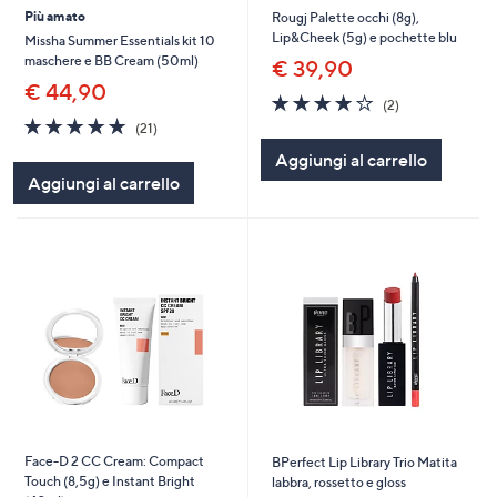
Più amato
Rougj Palette occhi (8g),
Lip&Cheek (5g) e pochette blu
Missha Summer Essentials kit 10
maschere e BB Cream (50ml)
€ 39,90
€ 44,90
4.0
2
(2)
of
Recensioni
4.7
21
(21)
5
of
Recensioni
Aggiungi al carrello
Stars
5
Aggiungi al carrello
Stars
Face-D 2 CC Cream: Compact
BPerfect Lip Library Trio Matita
Touch (8,5g) e Instant Bright
labbra, rossetto e gloss