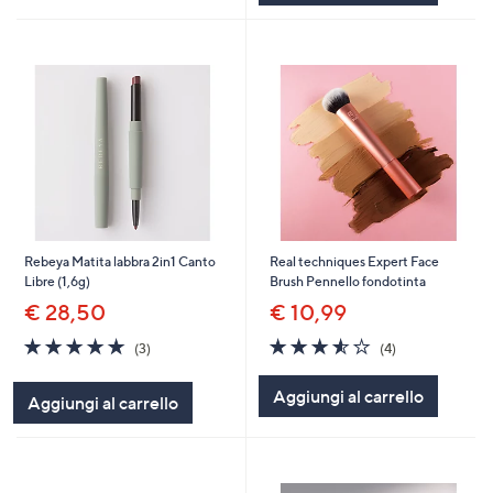
Rebeya Matita labbra 2in1 Canto
Real techniques Expert Face
Libre (1,6g)
Brush Pennello fondotinta
€ 28,50
€ 10,99
4.7
3
3.5
4
(3)
(4)
of
Recensioni
of
Recensioni
5
5
Aggiungi al carrello
Aggiungi al carrello
Stars
Stars