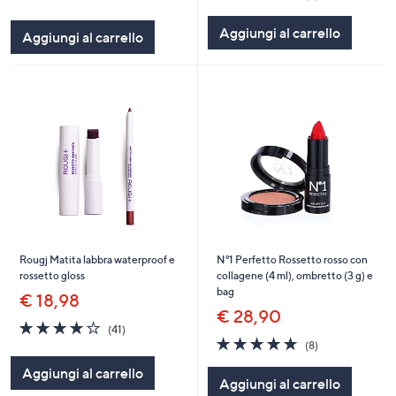
of
Recensioni
of
Recensioni
5
5
Aggiungi al carrello
Aggiungi al carrello
Stars
Stars
Rougj Matita labbra waterproof e
N°1 Perfetto Rossetto rosso con
rossetto gloss
collagene (4 ml), ombretto (3 g) e
bag
€ 18,98
€ 28,90
4.1
41
(41)
of
Recensioni
4.9
8
(8)
5
of
Recensioni
Aggiungi al carrello
Stars
5
Aggiungi al carrello
Stars