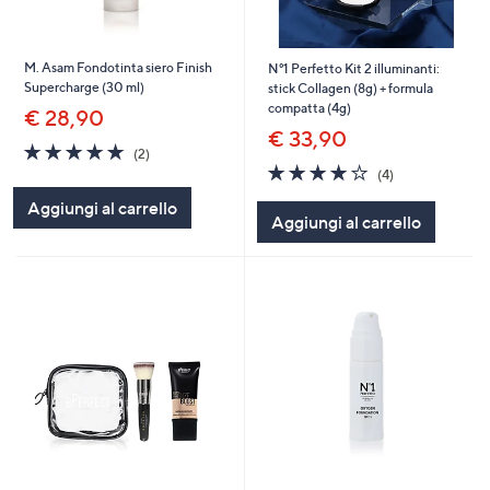
M. Asam Fondotinta siero Finish
N°1 Perfetto Kit 2 illuminanti:
Supercharge (30 ml)
stick Collagen (8g) + formula
compatta (4g)
€ 28,90
€ 33,90
5.0
2
(2)
of
Recensioni
3.8
4
(4)
5
of
Recensioni
Aggiungi al carrello
Stars
5
Aggiungi al carrello
Stars