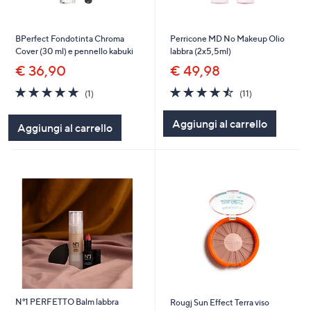
BPerfect Fondotinta Chroma
Perricone MD No Makeup Olio
Cover (30 ml) e pennello kabuki
labbra (2x5,5ml)
€ 36,90
€ 49,98
5.0
1
4.5
11
(1)
(11)
of
Recensioni
of
Recensioni
5
5
Aggiungi al carrello
Aggiungi al carrello
Stars
Stars
N°1 PERFETTO Balm labbra
Rougj Sun Effect Terra viso