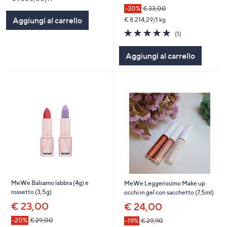
-30%
€ 33,00
Aggiungi al carrello
€ 8.214,29/1 kg
5.0
1
(1)
of
Recensioni
5
Aggiungi al carrello
Stars
MeWe Balsamo labbra (4g) e
MeWe Leggerissimo Make up
rossetto (3,5g)
occhi in gel con sacchetto (7,5ml)
€ 23,00
€ 24,00
-20%
€ 29,00
-19%
€ 29,90