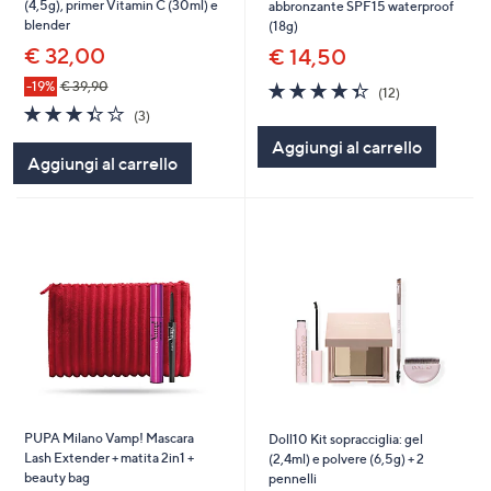
(4,5g), primer Vitamin C (30ml) e
abbronzante SPF15 waterproof
blender
(18g)
€ 32,00
€ 14,50
4.3
12
-19%
€ 39,90
(12)
of
Recensioni
3.3
3
(3)
5
of
Recensioni
Aggiungi al carrello
Stars
5
Aggiungi al carrello
Stars
PUPA Milano Vamp! Mascara
Doll10 Kit sopracciglia: gel
Lash Extender + matita 2in1 +
(2,4ml) e polvere (6,5g) + 2
beauty bag
pennelli