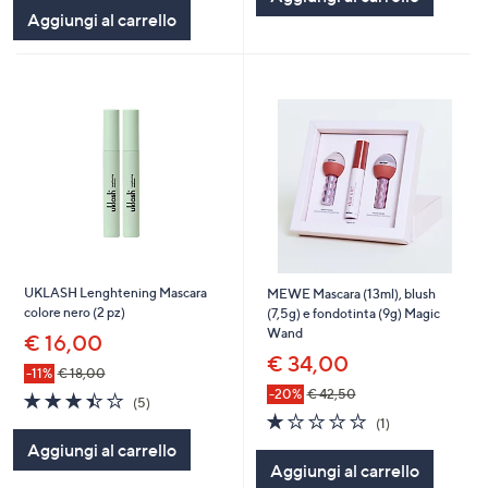
Aggiungi al carrello
Stars
UKLASH Lenghtening Mascara
MEWE Mascara (13ml), blush
colore nero (2 pz)
(7,5g) e fondotinta (9g) Magic
Wand
€ 16,00
€ 34,00
-11%
€ 18,00
-20%
€ 42,50
3.4
5
(5)
of
Recensioni
1.0
1
(1)
5
of
Recensioni
Aggiungi al carrello
Stars
5
Aggiungi al carrello
Stars