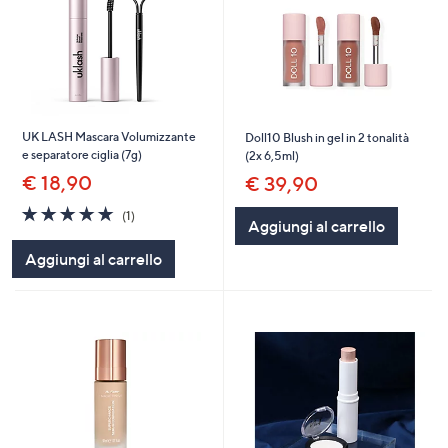
UK LASH Mascara Volumizzante
Doll10 Blush in gel in 2 tonalità
e separatore ciglia (7g)
(2x 6,5ml)
€ 18,90
€ 39,90
5.0
1
(1)
Aggiungi al carrello
of
Recensioni
5
Aggiungi al carrello
Stars