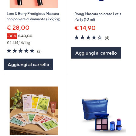
Lord & Berry Prodigious Mascara
Rougj Mascara colorato Let's
con polvere di diamante (2x9,9 g)
Party (10 ml)
€ 28,00
€ 14,90
4.2
4
-30%
€ 40,00
(4)
of
Recensioni
€ 1.414,14/1 kg
5
5.0
2
(2)
Aggiungi al carrello
Stars
of
Recensioni
5
Aggiungi al carrello
Stars