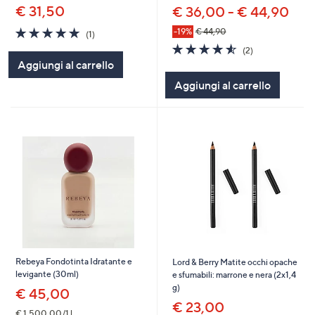
€ 31,50
€ 36,00 - € 44,90
5.0
1
-19%
€ 44,90
(1)
of
Recensioni
4.5
2
(2)
5
of
Recensioni
Aggiungi al carrello
Stars
5
Aggiungi al carrello
Stars
Rebeya Fondotinta Idratante e
Lord & Berry Matite occhi opache
levigante (30ml)
e sfumabili: marrone e nera (2x1,4
g)
€ 45,00
€ 23,00
€ 1.500,00/1 l