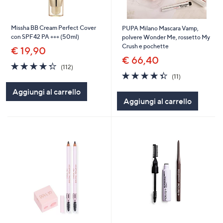
Missha BB Cream Perfect Cover
PUPA Milano Mascara Vamp,
con SPF42 PA +++ (50ml)
polvere Wonder Me, rossetto My
Crush e pochette
€ 19,90
€ 66,40
4.3
112
(112)
of
Recensioni
4.4
11
(11)
5
of
Recensioni
Aggiungi al carrello
Stars
5
Aggiungi al carrello
Stars