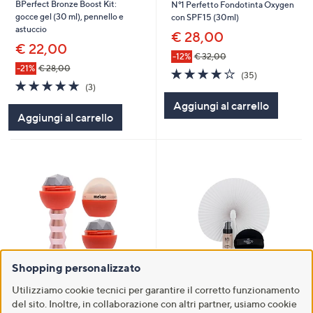
BPerfect Bronze Boost Kit:
N°1 Perfetto Fondotinta Oxygen
gocce gel (30 ml), pennello e
con SPF15 (30ml)
astuccio
€ 28,00
€ 22,00
-12%
€ 32,00
-21%
€ 28,00
4.1
35
(35)
4.7
3
of
Recensioni
(3)
of
Recensioni
5
Aggiungi al carrello
5
Stars
Aggiungi al carrello
Stars
Shopping personalizzato
Utilizziamo cookie tecnici per garantire il corretto funzionamento
MeWe Blush Magic Wand
N°1 Perfetto Trio Makeup-fixer
del sito. Inoltre, in collaborazione con altri partner, usiamo cookie
Cheek&Lip (7,5g) + refill (7,5g)
(30 ml) + piumino + ventaglio