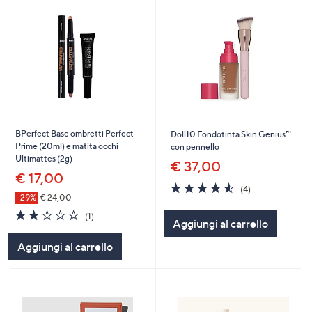
BPerfect Base ombretti Perfect
Doll10 Fondotinta Skin Genius™
Prime (20ml) e matita occhi
con pennello
Ultimattes (2g)
€ 37,00
€ 17,00
4.5
4
(4)
of
Recensioni
-29%
€ 24,00
5
2.0
1
(1)
Aggiungi al carrello
Stars
of
Recensioni
5
Aggiungi al carrello
Stars