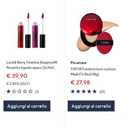
Lord & Berry Timeless Kissproof®
Più amato
Rossetto liquido opaco (2x7ml)
TIRTIR Fondotinta in cushion
Mask Fit Red (18g)
€ 39,90
€ 27,98
€ 2.850,00/1 l
4.6
21
1.0
1
(21)
(1)
of
Recensioni
of
Recensioni
5
5
Aggiungi al carrello
Aggiungi al carrello
Stars
Stars