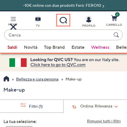
-10€ online con due prodotti Ferò: FERO10
Vai
al
contenuto
0
principale
MENU
CARRELLO
TV
PROFILO
Cerca
Quando
Saldi
Novità
Top Brand
Estate
Wellness
Belle
sono
disponibili
suggerimenti,
usa
i
Bellezza e cura persona
Make-up
tasti
Make-up
freccia
su
e
Ordina:
Rilevanza
Filtri
(1)
giù
oppure
La tua selezione:
Rimuovi tutti i filtri
scorri