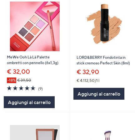
MeWe Ooh Là Là Palette
LORD&BERRY Fondotinta in
ombretti con pennello (6x1,3g)
stick cremoso Perfect Skin (8ml)
€ 32,00
€ 32,90
-18%
€ 39,50
€ 4.112,50/1 l
4.6
9
(9)
of
Recensioni
Aggiungi al carrello
5
Aggiungi al carrello
Stars