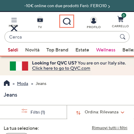
-10€ online con due prodotti Ferò: FERO10
Vai
al
contenuto
0
principale
MENU
CARRELLO
TV
PROFILO
Cerca
Quando
Saldi
Novità
Top Brand
Estate
Wellness
Belle
sono
disponibili
suggerimenti,
usa
i
Moda
Jeans
tasti
Jeans
freccia
su
e
Ordina:
Rilevanza
Filtri
(1)
giù
oppure
La tua selezione:
Rimuovi tutti i filtri
scorri