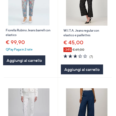
Fiorella Rubino Jeans barrell con
W.I.T.A. Jeans regular con
elastico
elastico e paillettes
€ 99,90
€ 45,00
QPay Paga in 2 rate
-34%
€ 69,00
3.3
7
(7)
of
Recensioni
Aggiungi al carrello
5
Aggiungi al carrello
Stars