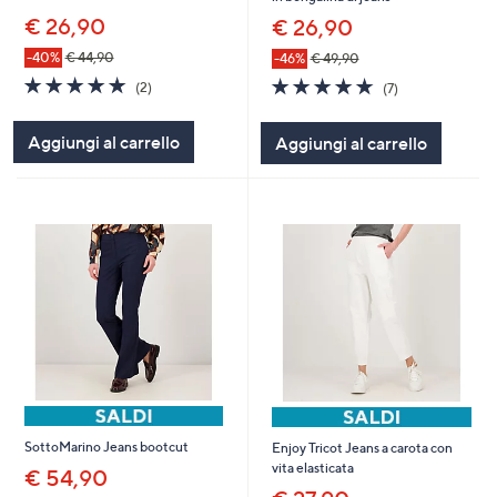
€ 26,90
€ 26,90
-40%
€ 44,90
-46%
€ 49,90
5.0
2
4.9
7
(2)
(7)
of
Recensioni
of
Recensioni
5
5
Aggiungi al carrello
Aggiungi al carrello
Stars
Stars
SottoMarino Jeans bootcut
Enjoy Tricot Jeans a carota con
vita elasticata
€ 54,90