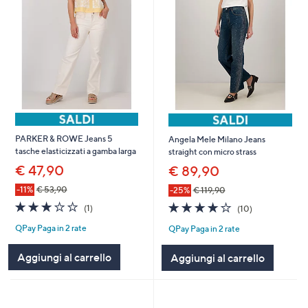
PARKER & ROWE Jeans 5
Angela Mele Milano Jeans
tasche elasticizzati a gamba larga
straight con micro strass
€ 47,90
€ 89,90
-11%
€ 53,90
-25%
€ 119,90
3.0
1
4.1
10
(1)
(10)
of
Recensioni
of
Recensioni
QPay Paga in 2 rate
QPay Paga in 2 rate
5
5
Stars
Stars
Aggiungi al carrello
Aggiungi al carrello