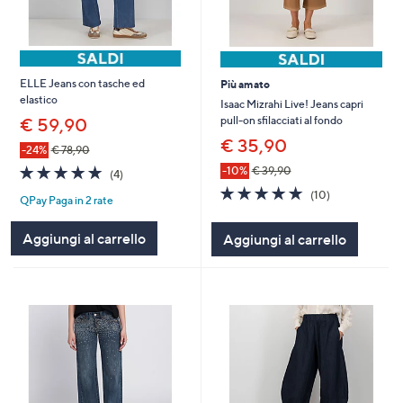
ELLE Jeans con tasche ed
Più amato
elastico
Isaac Mizrahi Live! Jeans capri
pull-on sfilacciati al fondo
€ 59,90
€ 35,90
-24%
€ 78,90
4.8
4
-10%
€ 39,90
(4)
of
Recensioni
4.8
10
(10)
QPay Paga in 2 rate
5
of
Recensioni
Stars
5
Aggiungi al carrello
Aggiungi al carrello
Stars