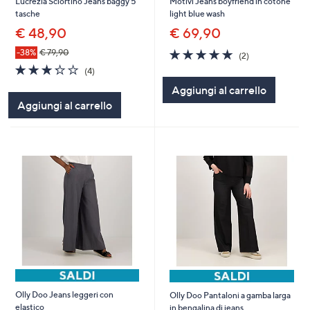
Lucrezia Sciortino Jeans baggy 5
Motivi Jeans boyfriend in cotone
tasche
light blue wash
€ 48,90
€ 69,90
5.0
2
-38%
€ 79,90
(2)
of
Recensioni
3.2
4
(4)
5
of
Recensioni
Aggiungi al carrello
Stars
5
Aggiungi al carrello
Stars
Olly Doo Jeans leggeri con
Olly Doo Pantaloni a gamba larga
elastico
in bengalina di jeans