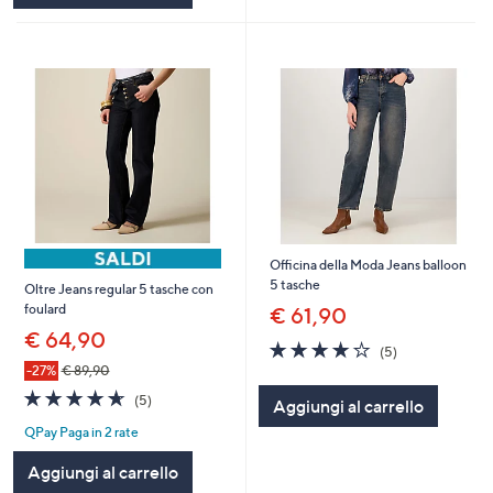
Officina della Moda Jeans balloon
5 tasche
Oltre Jeans regular 5 tasche con
foulard
€ 61,90
€ 64,90
3.8
5
(5)
of
Recensioni
-27%
€ 89,90
5
4.6
5
(5)
Aggiungi al carrello
Stars
of
Recensioni
QPay Paga in 2 rate
5
Stars
Aggiungi al carrello