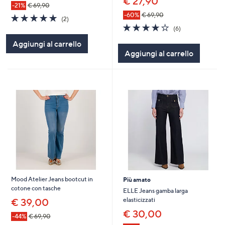
€ 27,90
-21%
€ 69,90
-60%
€ 69,90
5.0
2
(2)
of
Recensioni
3.8
6
(6)
5
of
Recensioni
Aggiungi al carrello
Stars
5
Aggiungi al carrello
Stars
Mood Atelier Jeans bootcut in
Più amato
cotone con tasche
ELLE Jeans gamba larga
elasticizzati
€ 39,00
€ 30,00
-44%
€ 69,90