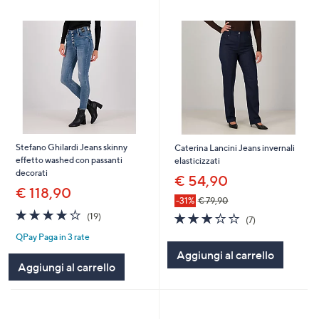
Stefano Ghilardi Jeans skinny
Caterina Lancini Jeans invernali
effetto washed con passanti
elasticizzati
decorati
€ 54,90
€ 118,90
-31%
€ 79,90
4.2
19
3.1
7
(19)
(7)
of
Recensioni
of
Recensioni
QPay Paga in 3 rate
5
5
Stars
Aggiungi al carrello
Stars
Aggiungi al carrello