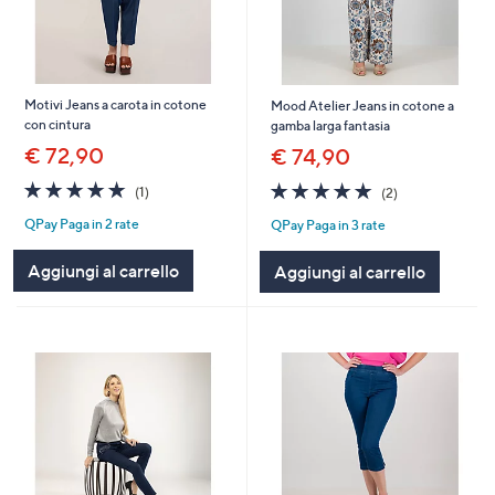
Motivi Jeans a carota in cotone
Mood Atelier Jeans in cotone a
con cintura
gamba larga fantasia
€ 72,90
€ 74,90
5.0
1
5.0
2
(1)
(2)
of
Recensioni
of
Recensioni
QPay Paga in 2 rate
QPay Paga in 3 rate
5
5
Stars
Stars
Aggiungi al carrello
Aggiungi al carrello