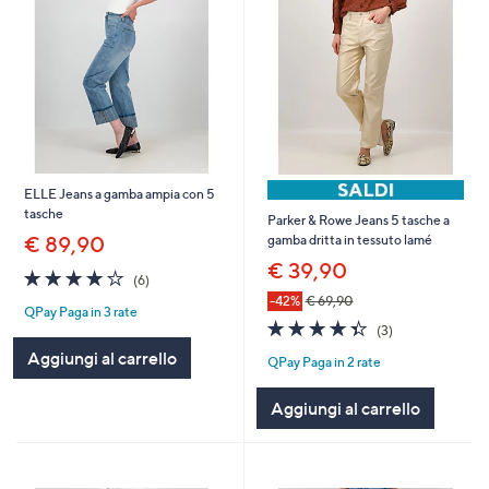
ELLE Jeans a gamba ampia con 5
tasche
Parker & Rowe Jeans 5 tasche a
€ 89,90
gamba dritta in tessuto lamé
€ 39,90
4.2
6
(6)
of
Recensioni
-42%
€ 69,90
QPay Paga in 3 rate
5
4.3
3
(3)
Stars
of
Recensioni
Aggiungi al carrello
QPay Paga in 2 rate
5
Stars
Aggiungi al carrello