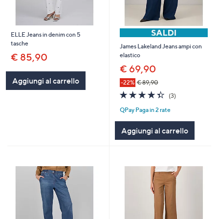
ELLE Jeans in denim con 5
tasche
James Lakeland Jeans ampi con
€ 85,90
elastico
€ 69,90
Aggiungi al carrello
-22%
€ 89,90
4.3
3
(3)
of
Recensioni
QPay Paga in 2 rate
5
Stars
Aggiungi al carrello