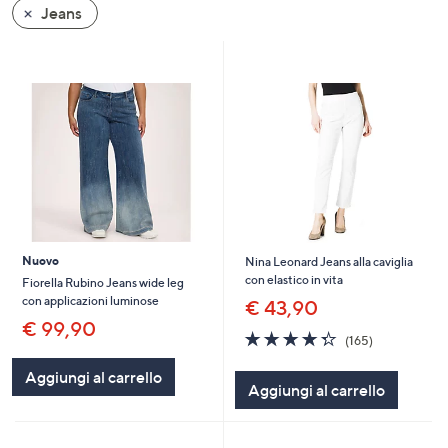
Jeans
a
sinistra
o
a
destra
sui
dispositivi
touch
per
consultarli.
Nuovo
Nina Leonard Jeans alla caviglia
con elastico in vita
Fiorella Rubino Jeans wide leg
con applicazioni luminose
€ 43,90
€ 99,90
4.3
165
(165)
of
Recensioni
5
Aggiungi al carrello
Aggiungi al carrello
Stars