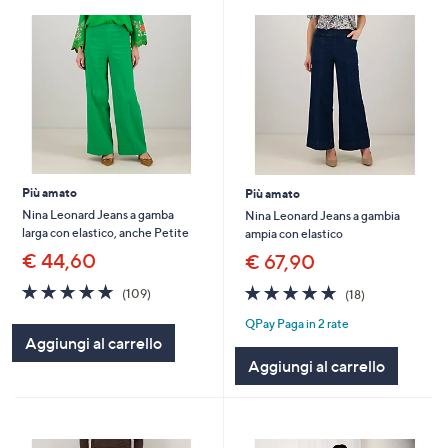
Più amato
Più amato
Nina Leonard Jeans a gamba
Nina Leonard Jeans a gambia
larga con elastico, anche Petite
ampia con elastico
€ 44,60
€ 67,90
4.7
109
4.7
18
(109)
(18)
of
Recensioni
of
Recensioni
QPay Paga in 2 rate
5
5
Aggiungi al carrello
Stars
Stars
Aggiungi al carrello