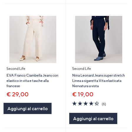
Second Life
Second Life
EVA Franco Ciambella Jeans con
Nina Leonard Jeans super stretch
elastico in vita e tasche alla
Linea a sigaretta Vita elasticata
francese
Nervatura a vista
€ 29,00
€ 19,00
4.3
6
(6)
of
Recensioni
Aggiungi al carrello
5
Aggiungi al carrello
Stars