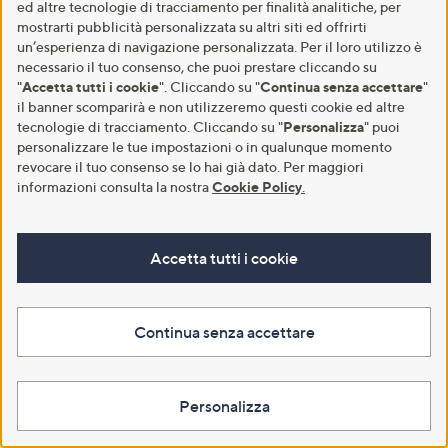
ed altre tecnologie di tracciamento per finalità analitiche, per
mostrarti pubblicità personalizzata su altri siti ed offrirti
un’esperienza di navigazione personalizzata. Per il loro utilizzo è
necessario il tuo consenso, che puoi prestare cliccando su
"
Accetta tutti i cookie
". Cliccando su "
Continua senza accettare
"
il banner scomparirà e non utilizzeremo questi cookie ed altre
tecnologie di tracciamento. Cliccando su "
Personalizza
" puoi
personalizzare le tue impostazioni o in qualunque momento
revocare il tuo consenso se lo hai già dato. Per maggiori
Second Life
Second Life
informazioni consulta la nostra
Cookie Policy
.
M’ama Jeans gamba ampia
Mood Atelier Jeans a palazzo con
lunghezza al tallone con tasche
vita elasticata dietro
€ 29,00
€ 29,00
Accetta tutti i cookie
Aggiungi al carrello
Aggiungi al carrello
Continua senza accettare
Personalizza