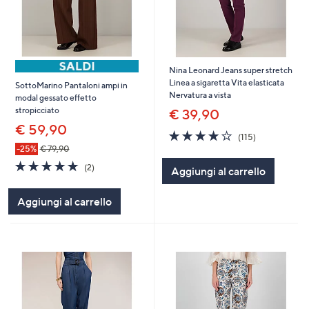
Nina Leonard Jeans super stretch
Linea a sigaretta Vita elasticata
SottoMarino Pantaloni ampi in
Nervatura a vista
modal gessato effetto
stropicciato
€ 39,90
€ 59,90
4.1
115
(115)
of
Recensioni
-25%
€ 79,90
5
5.0
2
(2)
Aggiungi al carrello
Stars
of
Recensioni
5
Aggiungi al carrello
Stars