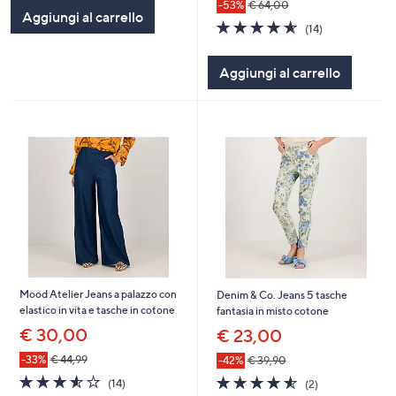
-53%
€ 64,00
Aggiungi al carrello
4.6
14
(14)
of
Recensioni
5
Aggiungi al carrello
Stars
Mood Atelier Jeans a palazzo con
Denim & Co. Jeans 5 tasche
elastico in vita e tasche in cotone
fantasia in misto cotone
€ 30,00
€ 23,00
-33%
€ 44,99
-42%
€ 39,90
3.5
14
4.5
2
(14)
(2)
of
Recensioni
of
Recensioni