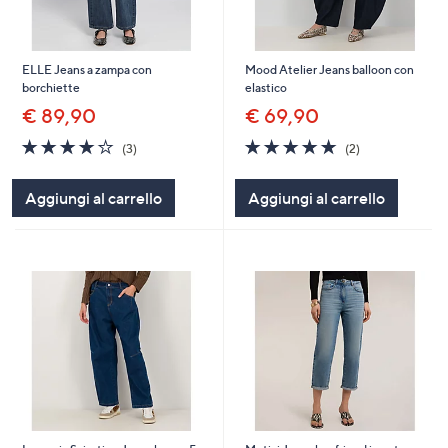
ELLE Jeans a zampa con
Mood Atelier Jeans balloon con
borchiette
elastico
€ 89,90
€ 69,90
4.0
3
5.0
2
(3)
(2)
of
Recensioni
of
Recensioni
5
5
Aggiungi al carrello
Aggiungi al carrello
Stars
Stars