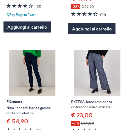
4.1
13
(13)
-28%
€ 69,90
of
Recensioni
4.2
14
(14)
QPay Paga in 2 rate
5
of
Recensioni
Stars
5
Aggiungi al carrello
Aggiungi al carrello
Stars
Più amato
EXTESA Jeans ampi senza
cintura con vita elasticata
Nina Leonard Jeans a gamba
dritta con elastico
€ 23,00
€ 54,90
-61%
€ 59,00
4.6
12
4.4
5