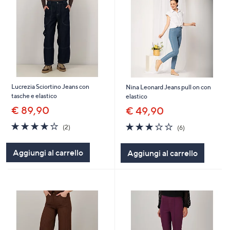
Lucrezia Sciortino Jeans con
Nina Leonard Jeans pull on con
tasche e elastico
elastico
€ 89,90
€ 49,90
4.0
2
2.8
6
(2)
(6)
of
Recensioni
of
Recensioni
5
5
Aggiungi al carrello
Aggiungi al carrello
Stars
Stars