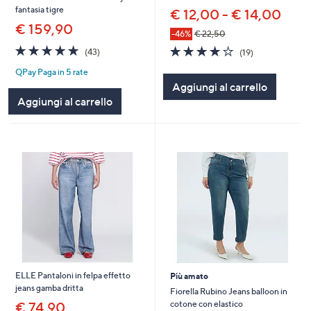
fantasia tigre
€ 12,00 - € 14,00
€ 159,90
-46%
€ 22,50
4.7
43
4.2
19
(43)
(19)
of
Recensioni
of
Recensioni
QPay Paga in 5 rate
5
5
Aggiungi al carrello
Stars
Stars
Aggiungi al carrello
ELLE Pantaloni in felpa effetto
Più amato
jeans gamba dritta
Fiorella Rubino Jeans balloon in
cotone con elastico
€ 74,90