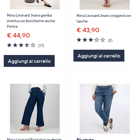
Nina Leonard Jeans gamba
Nina Leonard Jeans cropped con
stretta con borchiette anche
tasche
Petite
€ 43,90
€ 44,90
3.0
2
(2)
3.5
17
of
Recensioni
(17)
of
Recensioni
5
Aggiungi al carrello
5
Stars
Aggiungi al carrello
Stars
Nina Leonard Pantaloni in denim
Più amato