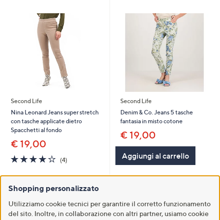
Second Life
Second Life
Nina Leonard Jeans super stretch
Denim & Co. Jeans 5 tasche
con tasche applicate dietro
fantasia in misto cotone
Spacchetti al fondo
€ 19,00
€ 19,00
Aggiungi al carrello
3.8
4
(4)
of
Recensioni
5
Aggiungi al carrello
Stars
Shopping personalizzato
Utilizziamo cookie tecnici per garantire il corretto funzionamento
del sito. Inoltre, in collaborazione con altri partner, usiamo cookie