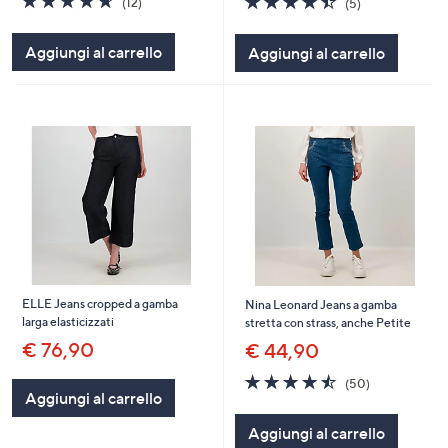
(12)
(5)
of
Recensioni
of
Recensioni
5
5
Aggiungi al carrello
Aggiungi al carrello
Stars
Stars
ELLE Jeans cropped a gamba
Nina Leonard Jeans a gamba
larga elasticizzati
stretta con strass, anche Petite
€ 76,90
€ 44,90
4.4
50
(50)
of
Recensioni
Aggiungi al carrello
5
Aggiungi al carrello
Stars