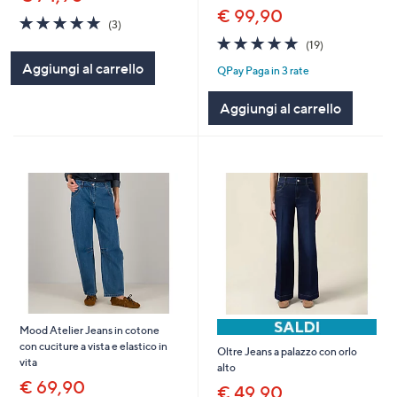
€ 99,90
5.0
3
(3)
of
Recensioni
4.7
19
(19)
5
of
Recensioni
Aggiungi al carrello
Stars
QPay Paga in 3 rate
5
Stars
Aggiungi al carrello
Mood Atelier Jeans in cotone
con cuciture a vista e elastico in
Oltre Jeans a palazzo con orlo
vita
alto
€ 69,90
€ 49,90