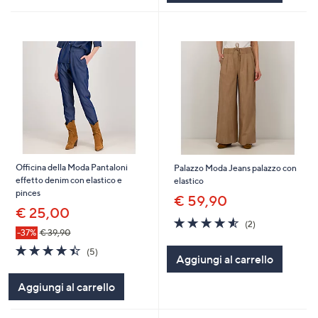
Officina della Moda Pantaloni
Palazzo Moda Jeans palazzo con
effetto denim con elastico e
elastico
pinces
€ 59,90
€ 25,00
4.5
2
(2)
of
Recensioni
-37%
€ 39,90
5
4.4
5
(5)
Aggiungi al carrello
Stars
of
Recensioni
5
Aggiungi al carrello
Stars