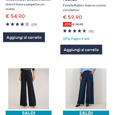
stretch linea a zampetta con
Fiorella Rubino Jeans in cotone
ricamo
con elastico
€ 54,90
€ 59,90
4.0
29
-20%
€ 74,90
(29)
of
Recensioni
4.5
12
(12)
5
of
Recensioni
Aggiungi al carrello
Stars
QPay Paga in 2 rate
5
Stars
Aggiungi al carrello