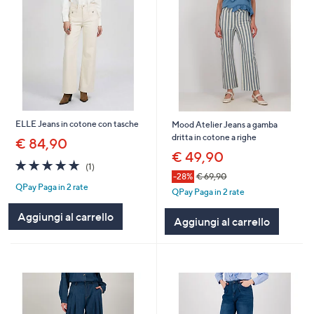
ELLE Jeans in cotone con tasche
Mood Atelier Jeans a gamba
dritta in cotone a righe
€ 84,90
€ 49,90
5.0
1
(1)
of
Recensioni
-28%
€ 69,90
QPay Paga in 2 rate
5
QPay Paga in 2 rate
Stars
Aggiungi al carrello
Aggiungi al carrello