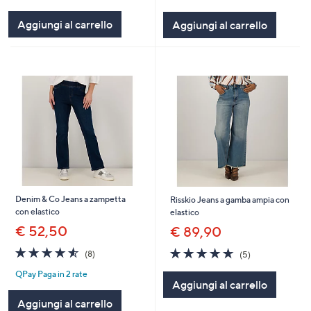
5
5
Aggiungi al carrello
Aggiungi al carrello
Stars
Stars
Denim & Co Jeans a zampetta
Risskio Jeans a gamba ampia con
con elastico
elastico
€ 52,50
€ 89,90
4.5
8
4.6
5
(8)
(5)
of
Recensioni
of
Recensioni
QPay Paga in 2 rate
5
5
Aggiungi al carrello
Stars
Stars
Aggiungi al carrello