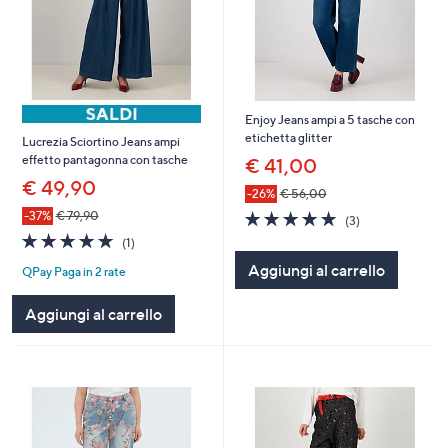
Enjoy Jeans ampi a 5 tasche con
etichetta glitter
Lucrezia Sciortino Jeans ampi
effetto pantagonna con tasche
€ 41,00
€ 49,90
-26%
€ 56,00
4.7
3
-37%
€ 79,90
(3)
of
Recensioni
5.0
1
(1)
5
of
Recensioni
Aggiungi al carrello
Stars
QPay Paga in 2 rate
5
Stars
Aggiungi al carrello