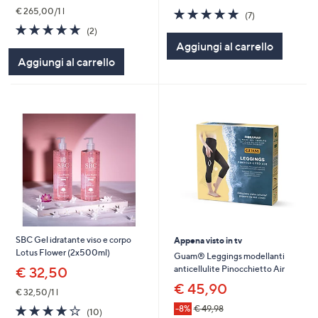
5.0
7
€ 265,00/1 l
(7)
of
Recensioni
5.0
2
(2)
5
of
Recensioni
Aggiungi al carrello
Stars
5
Aggiungi al carrello
Stars
SBC Gel idratante viso e corpo
Appena visto in tv
Lotus Flower (2x500ml)
Guam® Leggings modellanti
anticellulite Pinocchietto Air
€ 32,50
€ 45,90
€ 32,50/1 l
3.9
10
-8%
€ 49,98
(10)