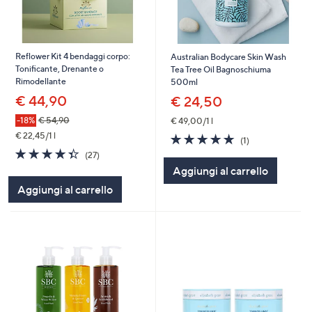
Reflower Kit 4 bendaggi corpo:
Australian Bodycare Skin Wash
Tonificante, Drenante o
Tea Tree Oil Bagnoschiuma
Rimodellante
500ml
€ 44,90
€ 24,50
-18%
€ 54,90
€ 49,00/1 l
€ 22,45/1 l
5.0
1
(1)
of
Recensioni
4.3
27
(27)
5
of
Recensioni
Aggiungi al carrello
Stars
5
Aggiungi al carrello
Stars