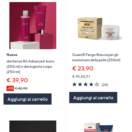
Nuovo
Guam® Fango Braccia per gli
inestetismi della pelle (250ml)
skinSense Kit Advanced: burro
(200 ml) e detergente corpo
€ 23,90
(250 ml)
€ 95,60/1 l
€ 39,90
4.0
28
(28)
-6%
€ 42,90
of
Recensioni
5
Aggiungi al carrello
Aggiungi al carrello
Stars