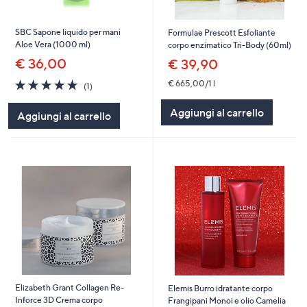
SBC Sapone liquido per mani
Formulae Prescott Esfoliante
Aloe Vera (1000 ml)
corpo enzimatico Tri-Body (60ml)
€ 36,00
€ 39,90
5.0
1
€ 665,00/1 l
(1)
of
Recensioni
5
Aggiungi al carrello
Aggiungi al carrello
Stars
Elizabeth Grant Collagen Re-
Elemis Burro idratante corpo
Inforce 3D Crema corpo
Frangipani Monoi e olio Camelia