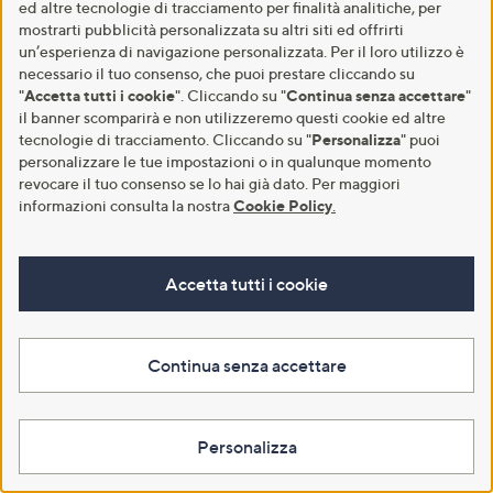
ed altre tecnologie di tracciamento per finalità analitiche, per
mostrarti pubblicità personalizzata su altri siti ed offrirti
un’esperienza di navigazione personalizzata. Per il loro utilizzo è
necessario il tuo consenso, che puoi prestare cliccando su
"
Accetta tutti i cookie
". Cliccando su "
Continua senza accettare
"
il banner scomparirà e non utilizzeremo questi cookie ed altre
tecnologie di tracciamento. Cliccando su "
Personalizza
" puoi
personalizzare le tue impostazioni o in qualunque momento
revocare il tuo consenso se lo hai già dato. Per maggiori
informazioni consulta la nostra
Cookie Policy
.
SBC Balsamo nutriente multiuso
Margaret Dabbs London Siero
per pelli secche (50ml)
gambe Firming (200 ml)
€ 22,50
€ 39,90
Accetta tutti i cookie
€ 450,00/1 l
€ 199,50/1 l
5.0
2
5.0
2
(2)
(2)
of
Recensioni
of
Recensioni
5
5
Continua senza accettare
Aggiungi al carrello
Aggiungi al carrello
Stars
Stars
Personalizza