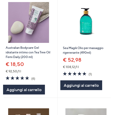
Australian Bodycare Gel
Sea Magik Olio per massaggio
idratante intimo con Tea Tree Oil
rigenerante (490ml)
Femi Daily (200 ml)
€ 52,98
€ 18,50
€ 108,12/1 l
€ 92,50/1 l
5.0
1
(1)
5.0
6
of
Recensioni
(6)
of
Recensioni
5
Aggiungi al carrello
5
Stars
Aggiungi al carrello
Stars