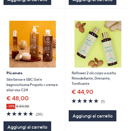
Stars
Stars
Più amato
Reflower 2 olii corpo a scelta
Rimodellante, Drenante,
SkinSense e SBC Gel e
Tonificante
bagnoschiuma Propolis + crema e
elisir viso C24
€ 44,90
€ 48,00
5.0
1
(1)
of
Recensioni
-19%
€ 59,90
5
4.6
30
(30)
Aggiungi al carrello
Stars
of
Recensioni
5
Aggiungi al carrello
Stars