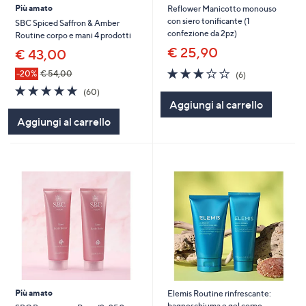
Più amato
Reflower Manicotto monouso
con siero tonificante (1
SBC Spiced Saffron & Amber
confezione da 2pz)
Routine corpo e mani 4 prodotti
€ 25,90
€ 43,00
2.8
6
-20%
€ 54,00
(6)
of
Recensioni
4.8
60
(60)
5
of
Recensioni
Aggiungi al carrello
Stars
5
Aggiungi al carrello
Stars
Più amato
Elemis Routine rinfrescante:
bagnoschiuma e gel corpo