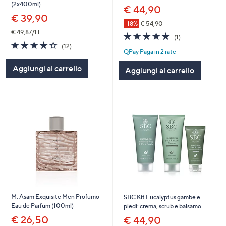
(2x400ml)
€ 44,90
€ 39,90
-18%
€ 54,90
€ 49,87/1 l
5.0
1
(1)
of
Recensioni
4.3
12
(12)
QPay Paga in 2 rate
5
of
Recensioni
Stars
5
Aggiungi al carrello
Aggiungi al carrello
Stars
M. Asam Exquisite Men Profumo
SBC Kit Eucalyptus gambe e
Eau de Parfum (100ml)
piedi: crema, scrub e balsamo
€ 26,50
€ 44,90