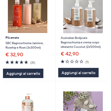
Più amato
Australian Bodycare
Bagnoschiuma e crema corpo
SBC Bagnoschiuma Jasmine,
idratante Coconut (2x500ml)
Rosehip e Rose (3x300ml)
€ 42,90
€ 32,90
1.0
1
4.6
31
(1)
(31)
of
Recensioni
of
Recensioni
5
5
Aggiungi al carrello
Aggiungi al carrello
Stars
Stars