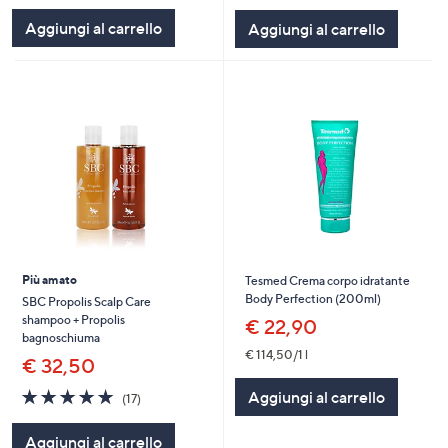
5
5
Aggiungi al carrello
Aggiungi al carrello
Stars
Stars
Più amato
Tesmed Crema corpo idratante
Body Perfection (200ml)
SBC Propolis Scalp Care
shampoo + Propolis
€ 22,90
bagnoschiuma
€ 114,50/1 l
€ 32,50
4.8
17
Aggiungi al carrello
(17)
of
Recensioni
5
Aggiungi al carrello
Stars