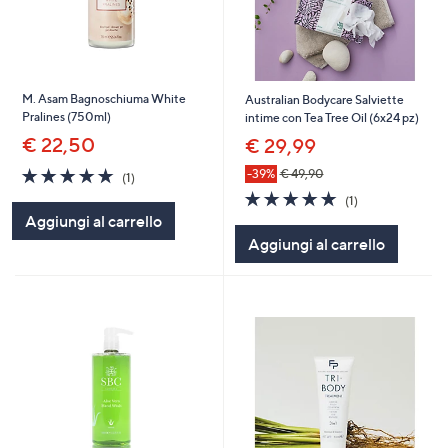
M. Asam Bagnoschiuma White
Australian Bodycare Salviette
Pralines (750ml)
intime con Tea Tree Oil (6x24 pz)
€ 22,50
€ 29,99
5.0
1
-39%
€ 49,90
(1)
of
Recensioni
5.0
1
(1)
5
of
Recensioni
Aggiungi al carrello
Stars
5
Aggiungi al carrello
Stars