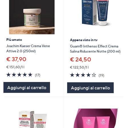
Più amato
Appena visto in tv
Joachim Kaeser Crema Vene
Guam® Inthenso Effect Crema
Attive 2.0 (250ml)
Salina Riducente Notte (200 ml)
€ 37,90
€ 24,50
€ 151,60/1 l
€ 122,50/1 l
4.7
17
3.7
19
(17)
(19)
of
Recensioni
of
Recensioni
5
5
Aggiungi al carrello
Aggiungi al carrello
Stars
Stars