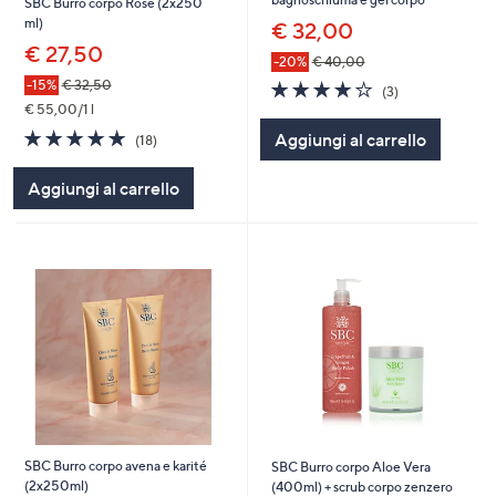
SBC Burro corpo Rose (2x250
ml)
€ 32,00
€ 27,50
-20%
€ 40,00
3.7
3
-15%
€ 32,50
(3)
of
Recensioni
€ 55,00/1 l
5
4.7
18
Aggiungi al carrello
(18)
Stars
of
Recensioni
5
Aggiungi al carrello
Stars
SBC Burro corpo avena e karité
SBC Burro corpo Aloe Vera
(2x250ml)
(400ml) + scrub corpo zenzero