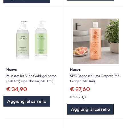
Nuovo
Nuovo
M. Asam Kit Vino Gold: gel corpo
SBC Bagnoschiuma Grapefruit &
(500 ml) e gel doccia (500 ml)
Ginger (500ml)
€ 34,90
€ 27,60
€ 55,20/1 l
Aggiungi al carrello
Aggiungi al carrello