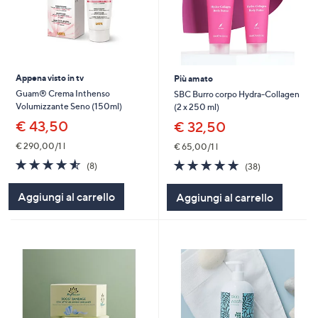
Appena visto in tv
Più amato
Guam® Crema Inthenso
SBC Burro corpo Hydra-Collagen
Volumizzante Seno (150ml)
(2 x 250 ml)
€ 43,50
€ 32,50
€ 290,00/1 l
€ 65,00/1 l
4.5
8
4.7
38
(8)
(38)
of
Recensioni
of
Recensioni
5
5
Aggiungi al carrello
Aggiungi al carrello
Stars
Stars