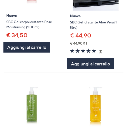
Nuovo
Nuovo
SBC Gel corpo idratante Rose
SBC Gel idratante Aloe Vera (1
Moisturising (500ml)
litro)
€ 34,50
€ 44,90
€ 44,90/1 l
Aggiungi al carrello
5.0
1
(1)
of
Recensioni
5
Aggiungi al carrello
Stars