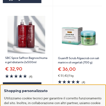
SBC Spice Saffron Bagnoschiuma
Guam® Scrub Algascrub con sali
e gel idratante 2x500ml
marini e oli vegetali (700 g)
€ 32,90
€ 36,00
4.8
4
€ 51,43/1 kg
(4)
of
Recensioni
4.8
4
(4)
5
of
Recensioni
Aggiungi al carrello
Stars
5
Shopping personalizzato
Aggiungi al carrello
Stars
Utilizziamo cookie tecnici per garantire il corretto funzionamento
del sito. Inoltre, in collaborazione con altri partner, usiamo cookie