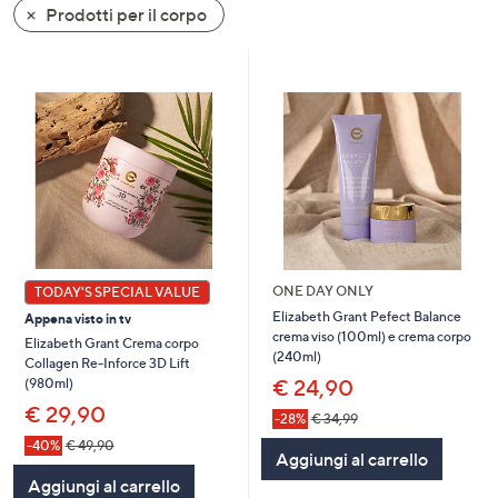
Prodotti per il corpo
a
sinistra
o
a
destra
sui
dispositivi
touch
per
consultarli.
ONE DAY ONLY
TODAY'S SPECIAL VALUE
Elizabeth Grant Pefect Balance
Appena visto in tv
crema viso (100ml) e crema corpo
Elizabeth Grant Crema corpo
(240ml)
Collagen Re-Inforce 3D Lift
€ 24,90
(980ml)
€ 29,90
-28%
€ 34,99
-40%
€ 49,90
Aggiungi al carrello
Aggiungi al carrello