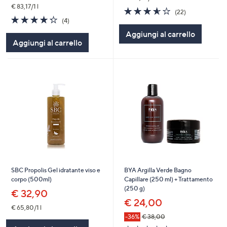
€ 83,17/1 l
3.5
22
(22)
4.2
4
of
Recensioni
(4)
of
Recensioni
5
Aggiungi al carrello
5
Stars
Aggiungi al carrello
Stars
SBC Propolis Gel idratante viso e
BYA Argilla Verde Bagno
corpo (500ml)
Capillare (250 ml) + Trattamento
(250 g)
€ 32,90
€ 24,00
€ 65,80/1 l
-36%
€ 38,00