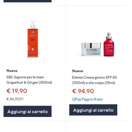
Nuovo
Nuovo
SBC Sapone per le mani
Elemis Crema giorno SPF30
Grapefruit & Ginger (300ml)
(100ml) e olio corpo (35ml)
€ 19,90
€ 94,90
€ 66,33/1 l
QPay Paga in 4 rate
Aggiungi al carrello
Aggiungi al carrello