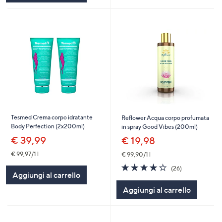
Tesmed Crema corpo idratante
Reflower Acqua corpo profumata
Body Perfection (2x200ml)
in spray Good Vibes (200ml)
€ 39,99
€ 19,98
€ 99,97/1 l
€ 99,90/1 l
4.2
26
(26)
Aggiungi al carrello
of
Recensioni
5
Aggiungi al carrello
Stars