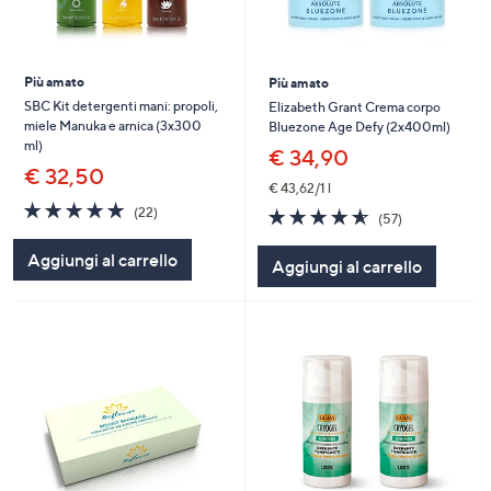
Più amato
Più amato
SBC Kit detergenti mani: propoli,
Elizabeth Grant Crema corpo
miele Manuka e arnica (3x300
Bluezone Age Defy (2x400ml)
ml)
€ 34,90
€ 32,50
€ 43,62/1 l
4.9
22
4.5
57
(22)
(57)
of
Recensioni
of
Recensioni
5
5
Aggiungi al carrello
Aggiungi al carrello
Stars
Stars