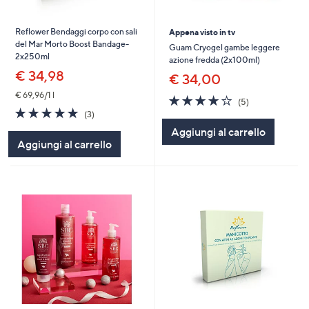
Reflower Bendaggi corpo con sali
Appena visto in tv
del Mar Morto Boost Bandage-
Guam Cryogel gambe leggere
2x250ml
azione fredda (2x100ml)
€ 34,98
€ 34,00
€ 69,96/1 l
4.2
5
(5)
of
Recensioni
4.7
3
(3)
5
of
Recensioni
Aggiungi al carrello
Stars
5
Aggiungi al carrello
Stars