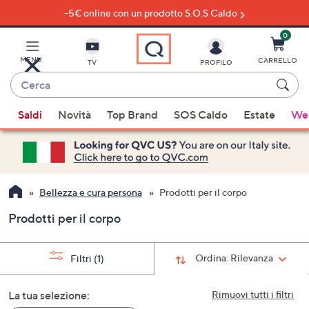
-5€ online con un prodotto S.O.S Caldo
Vai
al
contenuto
0
principale
MENU
CARRELLO
TV
PROFILO
Cerca
Quando
Saldi
Novità
Top Brand
SOS Caldo
Estate
Wel
sono
disponibili
suggerimenti,
usa
i
Bellezza e cura persona
Prodotti per il corpo
tasti
Prodotti per il corpo
freccia
su
e
Ordina:
Rilevanza
Filtri
(1)
giù
oppure
La tua selezione:
Rimuovi tutti i filtri
scorri