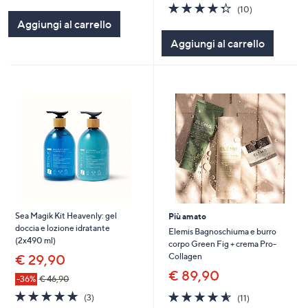
of
Recensioni
4.3
10
(10)
5
of
Recensioni
Aggiungi al carrello
Stars
5
Aggiungi al carrello
Stars
Sea Magik Kit Heavenly: gel
Più amato
doccia e lozione idratante
Elemis Bagnoschiuma e burro
(2x490 ml)
corpo Green Fig + crema Pro-
Collagen
€ 29,90
€ 89,90
-36%
€ 46,90
5.0
3
4.5
11
(3)
(11)
of
Recensioni
of
Recensioni