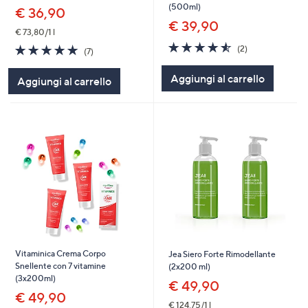
(500ml)
€ 36,90
€ 39,90
€ 73,80/1 l
4.5
2
5.0
7
(2)
(7)
of
Recensioni
of
Recensioni
5
5
Aggiungi al carrello
Aggiungi al carrello
Stars
Stars
Vitaminica Crema Corpo
Jea Siero Forte Rimodellante
Snellente con 7 vitamine
(2x200 ml)
(3x200ml)
€ 49,90
€ 49,90
€ 124,75/1 l