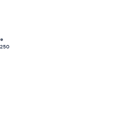
re
a 250