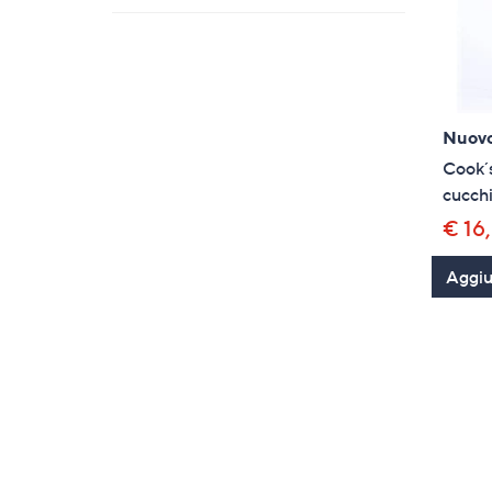
Nuov
Cook´s
cucchi
€ 16
Aggiun