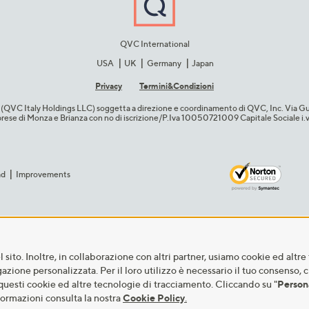
QVC International
USA
UK
Germany
Japan
Privacy
Termini&C​ondizioni
cio (QVC Italy Holdings LLC) soggetta a direzione e coordinamento di QVC, Inc. Via G
Imprese di Monza e Brianza con no di iscrizione/P.Iva 10050721009 Capitale Sociale 
ad
Improvements
sito. Inoltre, in collaborazione con altri partner, usiamo cookie ed altre 
igazione personalizzata. Per il loro utilizzo è necessario il tuo consenso, 
questi cookie ed altre tecnologie di tracciamento. Cliccando su "
Person
formazioni consulta la nostra
Cookie Policy
.