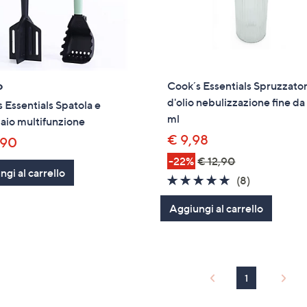
o
Cook´s Essentials Spruzzato
d'olio nebulizzazione fine d
 Essentials Spatola e
ml
aio multifunzione
€ 9,98
,90
-22%
€ 12,90
gi al carrello
4.8
8
(8)
of
Recensioni
Aggiungi al carrello
5
Stars
1