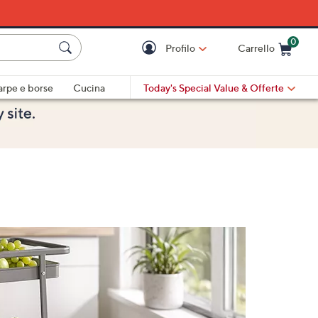
0
Profilo
Carrello
Cart is Empty
Cart
arpe e borse
Cucina
Today's Special Value
& Offerte