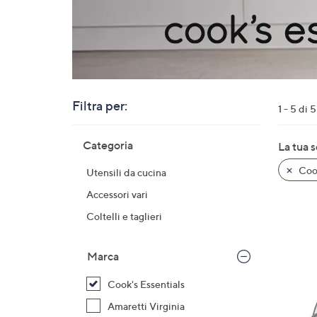
o
a
destra
sui
disposi
touch
Filtra per:
per
1 - 5 di 5
consult
Salta
Categoria
La tua 
alla
lista
Cook
Utensili da cucina
dei
prodotti
Accessori vari
Coltelli e taglieri
Marca
Cook's Essentials
Amaretti Virginia