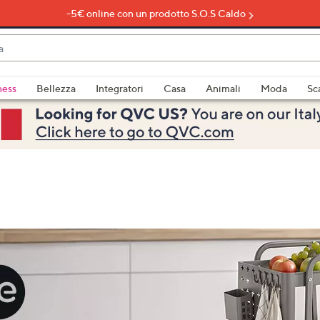
-5€ online con un prodotto S.O.S Caldo
do
ness
Bellezza
Integratori
Casa
Animali
Moda
Sc
bili
imenti,
e
a