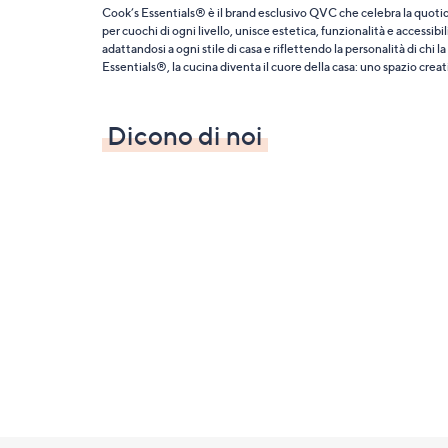
Cook’s Essentials® è il brand esclusivo QVC che celebra la quotid
per cuochi di ogni livello, unisce estetica, funzionalità e accessibi
adattandosi a ogni stile di casa e riflettendo la personalità di chi 
Essentials®, la cucina diventa il cuore della casa: uno spazio crea
Dicono di noi