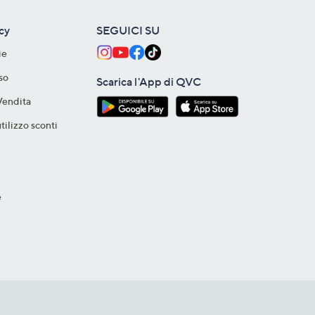
acy
SEGUICI SU
ie
so
Scarica l'App di QVC
Vendita
tilizzo sconti
e