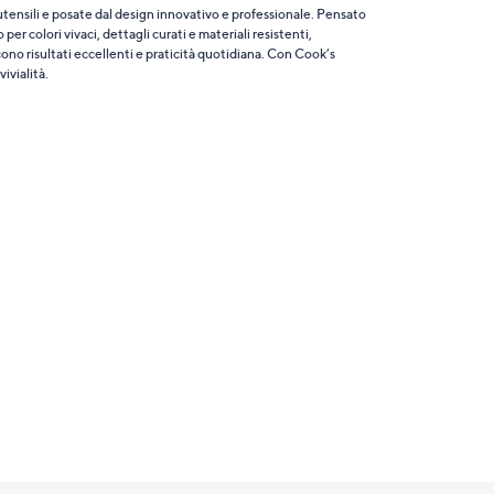
tensili e posate dal design innovativo e professionale. Pensato
er colori vivaci, dettagli curati e materiali resistenti,
scono risultati eccellenti e praticità quotidiana. Con Cook’s
ivialità.