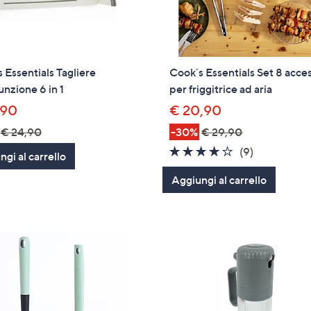
 Essentials Tagliere
Cook´s Essentials Set 8 acce
unzione 6 in 1
per friggitrice ad aria
,90
€ 20,90
€ 24,90
-30%
€ 29,90
3.8
9
(9)
gi al carrello
of
Recensioni
Aggiungi al carrello
5
Stars