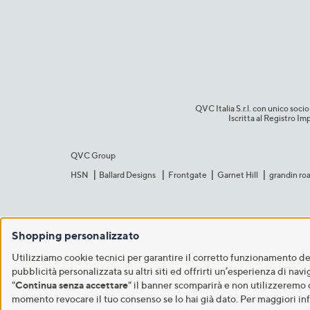
QVC Italia S.r.l. con unico so
Iscritta al Registro 
QVC Group
HSN
Ballard Designs
Frontgate
Garnet Hill
grandin ro
Shopping personalizzato
Utilizziamo cookie tecnici per garantire il corretto funzionamento del 
pubblicità personalizzata su altri siti ed offrirti un’esperienza di nav
"
Continua senza accettare
" il banner scomparirà e non utilizzeremo 
momento revocare il tuo consenso se lo hai già dato. Per maggiori in