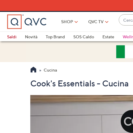
Vai
al
contenuto
Cerca
principale
SHOP
QVC TV
Quan
sono
Saldi
Novità
Top Brand
SOS Caldo
Estate
Well
disponi
Elettrodomestici
Promo
Outlet
sugger
usa
i
Cucina
tasti
freccia
Cook's Essentials - Cucina
su
e
giù
oppur
scorri
a
sinistr