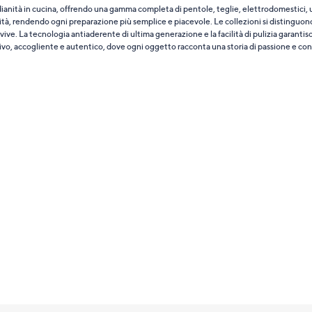
ianità in cucina, offrendo una gamma completa di pentole, teglie, elettrodomestici, u
lità, rendendo ogni preparazione più semplice e piacevole. Le collezioni si distinguono p
la vive. La tecnologia antiaderente di ultima generazione e la facilità di pulizia garanti
tivo, accogliente e autentico, dove ogni oggetto racconta una storia di passione e conv