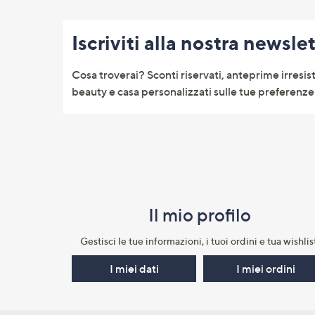
Fondo
pagina:
Iscriviti alla nostra newsle
menu
e
Cosa troverai? Sconti riservati, anteprime irresist
informazioni
beauty e casa personalizzati sulle tue preferenze 
Il mio profilo​
Gestisci le tue informazioni, i tuoi ordini e tua wishlist
I miei dati
I miei ordini