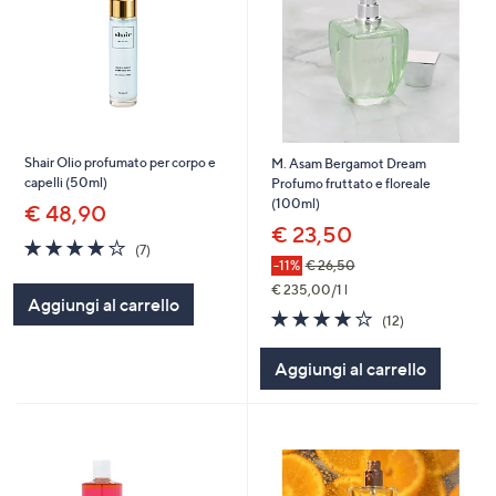
Shair Olio profumato per corpo e
M. Asam Bergamot Dream
capelli (50ml)
Profumo fruttato e floreale
(100ml)
€ 48,90
€ 23,50
3.9
7
(7)
of
Recensioni
-11%
€ 26,50
5
€ 235,00/1 l
Aggiungi al carrello
Stars
3.9
12
(12)
of
Recensioni
5
Aggiungi al carrello
Stars