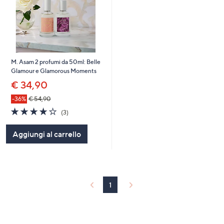
M. Asam 2 profumi da 50ml: Belle
Glamour e Glamorous Moments
€ 34,90
-36%
€ 54,90
4.0
3
(3)
of
Recensioni
5
Aggiungi al carrello
Stars
1