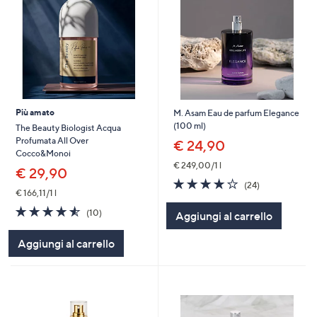
Più amato
M. Asam Eau de parfum Elegance
(100 ml)
The Beauty Biologist Acqua
Profumata All Over
€ 24,90
Cocco&Monoi
€ 249,00/1 l
€ 29,90
3.8
24
(24)
€ 166,11/1 l
of
Recensioni
5
4.5
10
(10)
Aggiungi al carrello
Stars
of
Recensioni
5
Aggiungi al carrello
Stars