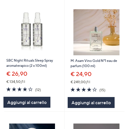
SBC Night Rituals Sleep Spray
M. Asam Vino Gold N°1 eau de
aromaterapico (2 x 100ml)
parfum (100 ml)
€ 26,90
€ 24,90
€ 134,50/1 l
€ 249,00/1 l
4.2
12
4.0
15
(12)
(15)
of
Recensioni
of
Recensioni
5
5
Aggiungi al carrello
Aggiungi al carrello
Stars
Stars