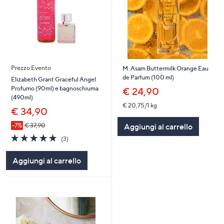
Prezzo Evento
M. Asam Buttermilk Orange Eau
de Parfum (100 ml)
Elizabeth Grant Graceful Angel
Profumo (90ml) e bagnoschiuma
€ 24,90
(490ml)
€ 20,75/1 kg
€ 34,90
Aggiungi al carrello
-7%
€ 37,90
5.0
3
(3)
of
Recensioni
5
Aggiungi al carrello
Stars