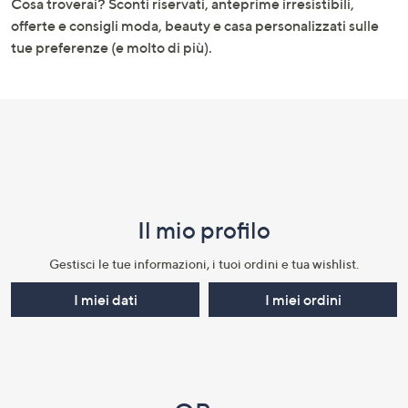
Cosa troverai? Sconti riservati, anteprime irresistibili,
informazioni
offerte e consigli moda, beauty e casa personalizzati sulle
tue preferenze (e molto di più).
Il mio profilo​
Gestisci le tue informazioni, i tuoi ordini e tua wishlist.​
I miei dati
I miei ordini