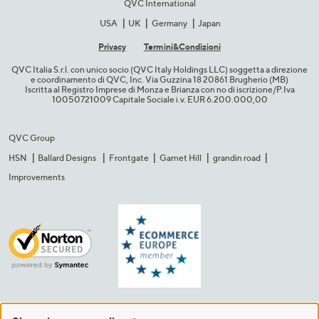
QVC International
USA
UK
Germany
Japan
Privacy
Termini&C​ondizioni
QVC Italia S.r.l. con unico socio (QVC Italy Holdings LLC) soggetta a direzione
e coordinamento di QVC, Inc. Via Guzzina 18 20861 Brugherio (MB)​
Iscritta al Registro Imprese di Monza e Brianza con no di iscrizione/P.Iva
10050721009 Capitale Sociale i.v. EUR 6.200.000,00​
QVC Group
HSN
Ballard Designs
Frontgate
Garnet Hill
grandin road
Improvements