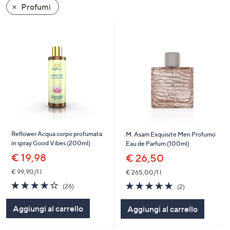
Profumi
a
sinistra
o
a
destra
sui
dispositivi
touch
per
consultarli.
Reflower Acqua corpo profumata
M. Asam Exquisite Men Profumo
in spray Good Vibes (200ml)
Eau de Parfum (100ml)
€ 19,98
€ 26,50
€ 99,90/1 l
€ 265,00/1 l
4.2
26
5.0
2
(26)
(2)
of
Recensioni
of
Recensioni
5
5
Aggiungi al carrello
Aggiungi al carrello
Stars
Stars