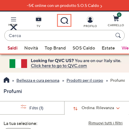
-5€ online con un prodotto S.O.S Caldo
Vai
al
contenuto
0
principale
MENU
CARRELLO
TV
PROFILO
Cerca
Quando
Saldi
Novità
Top Brand
SOS Caldo
Estate
Wel
sono
disponibili
suggerimenti,
usa
i
Bellezza e cura persona
Prodotti per il corpo
Profumi
tasti
Profumi
freccia
su
e
Ordina:
Rilevanza
Filtri
(1)
giù
oppure
La tua selezione:
Rimuovi tutti i filtri
scorri