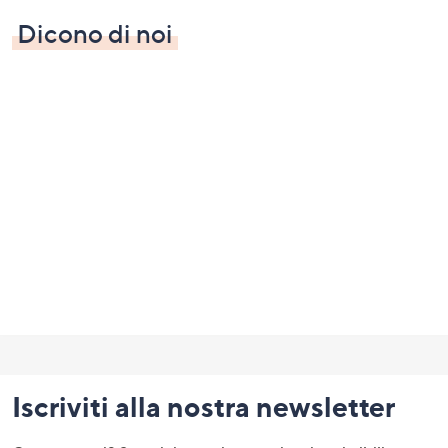
Dicono di noi
Fondo
pagina:
Iscriviti alla nostra newsletter
menu
e