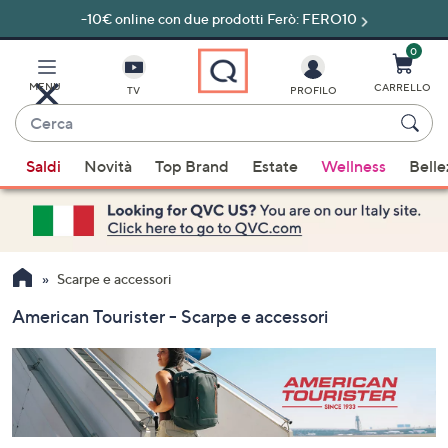
-10€ online con due prodotti Ferò: FERO10
Vai
al
contenuto
0
principale
MENU
CARRELLO
TV
PROFILO
Cerca
Quando
Saldi
Novità
Top Brand
Estate
Wellness
Belle
sono
disponibili
suggerimenti,
usa
i
Scarpe e accessori
tasti
American Tourister - Scarpe e accessori
freccia
su
e
giù
oppure
scorri