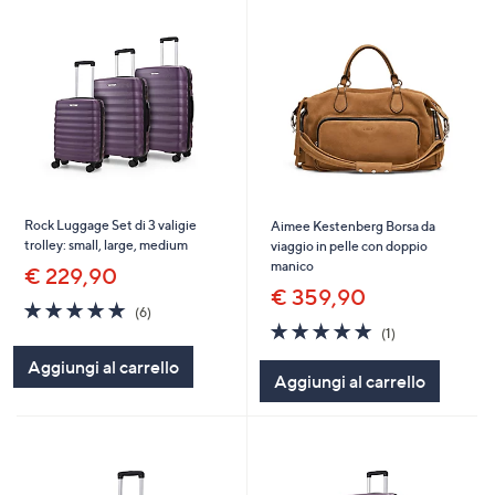
Rock Luggage Set di 3 valigie
Aimee Kestenberg Borsa da
trolley: small, large, medium
viaggio in pelle con doppio
manico
€ 229,90
€ 359,90
5.0
6
(6)
of
Recensioni
5.0
1
(1)
5
of
Recensioni
Aggiungi al carrello
Stars
5
Aggiungi al carrello
Stars