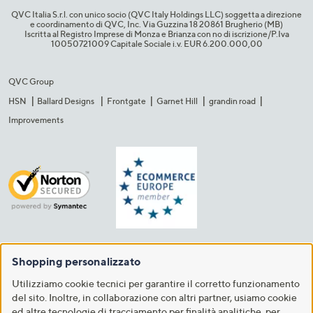
QVC Italia S.r.l. con unico socio (QVC Italy Holdings LLC) soggetta a direzione
e coordinamento di QVC, Inc. Via Guzzina 18 20861 Brugherio (MB)​
Iscritta al Registro Imprese di Monza e Brianza con no di iscrizione/P.Iva
10050721009 Capitale Sociale i.v. EUR 6.200.000,00​
QVC Group
HSN
Ballard Designs
Frontgate
Garnet Hill
grandin road
Improvements
Shopping personalizzato
Utilizziamo cookie tecnici per garantire il corretto funzionamento
del sito. Inoltre, in collaborazione con altri partner, usiamo cookie
ed altre tecnologie di tracciamento per finalità analitiche, per