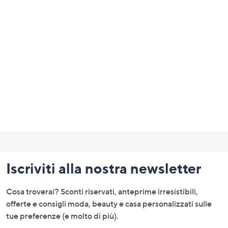
Fondo
pagina:
Iscriviti alla nostra newsletter
menu
e
Cosa troverai? Sconti riservati, anteprime irresistibili,
informazioni
offerte e consigli moda, beauty e casa personalizzati sulle
tue preferenze (e molto di più).