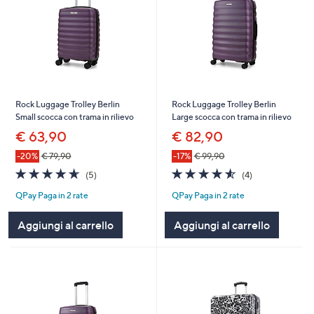
Rock Luggage Trolley Berlin
Rock Luggage Trolley Berlin
Small scocca con trama in rilievo
Large scocca con trama in rilievo
€ 63,90
€ 82,90
-20%
€ 79,90
-17%
€ 99,90
4.6
5
4.5
4
(5)
(4)
of
Recensioni
of
Recensioni
QPay Paga in 2 rate
QPay Paga in 2 rate
5
5
Stars
Stars
Aggiungi al carrello
Aggiungi al carrello