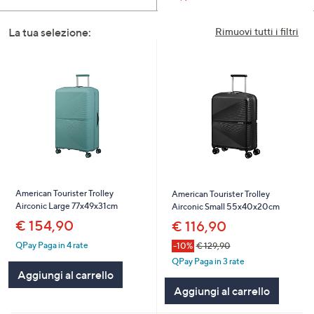
a
sinistra
La tua selezione:
Rimuovi tutti i filtri
o
a
destra
sui
dispositivi
touch
per
consultarli.
American Tourister Trolley
American Tourister Trolley
Airconic Large 77x49x31cm
Airconic Small 55x40x20cm
€ 154,90
€ 116,90
QPay Paga in 4 rate
-10%
€ 129,90
QPay Paga in 3 rate
Aggiungi al carrello
Aggiungi al carrello