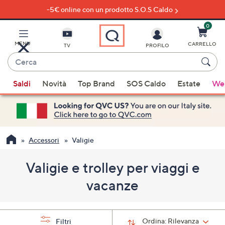
-5€ online con un prodotto S.O.S Caldo
Vai
al
contenuto
0
principale
MENU
CARRELLO
TV
PROFILO
Cerca
Quando
Saldi
Novità
Top Brand
SOS Caldo
Estate
Wel
sono
disponibili
suggerimenti,
usa
i
Accessori
Valigie
tasti
freccia
Valigie e trolley per viaggi e
su
vacanze
e
giù
oppure
Ordina:
Rilevanza
scorri
Filtri