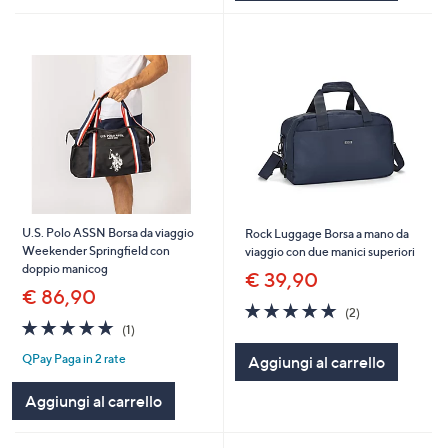
U.S. Polo ASSN Borsa da viaggio
Rock Luggage Borsa a mano da
Weekender Springfield con
viaggio con due manici superiori
doppio manicog
€ 39,90
€ 86,90
5.0
2
(2)
5.0
1
of
Recensioni
(1)
of
Recensioni
5
QPay Paga in 2 rate
Aggiungi al carrello
5
Stars
Stars
Aggiungi al carrello