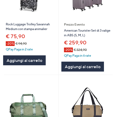
Rock Luggage Trolley Savannah
Prezzo Evento
Medium con stampa animalier
American Tourister Set di 3 valige
in ABS (S, M, L)
€ 75,90
€ 259,90
-20%
€ 94,90
QPay Paga in 2 rate
-20%
€ 324,90
QPay Paga in 6 rate
Aggiungi al carrello
Aggiungi al carrello