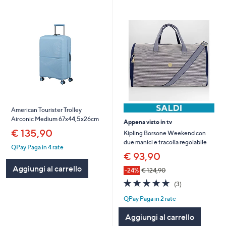
American Tourister Trolley
Airconic Medium 67x44,5x26cm
Appena visto in tv
€ 135,90
Kipling Borsone Weekend con
due manici e tracolla regolabile
QPay Paga in 4 rate
€ 93,90
Aggiungi al carrello
-24%
€ 124,90
4.7
3
(3)
of
Recensioni
QPay Paga in 2 rate
5
Stars
Aggiungi al carrello