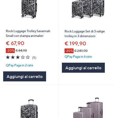
Rock Luggage Trolley Savannah
Rock Luggage Set di 3 valige
Small con stampa animalier
trolley in 3 dimensioni
€ 67,90
€ 199,90
-20%
€ 84,90
-20%
€ 249,90
3.0
5
QPay Paga in 6 rate
(5)
of
Recensioni
QPay Paga in 2 rate
5
Aggiungi al carrello
Stars
Aggiungi al carrello