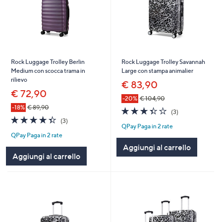
Rock Luggage Trolley Berlin
Rock Luggage Trolley Savannah
Medium con scocca trama in
Large con stampa animalier
rilievo
€ 83,90
€ 72,90
-20%
€ 104,90
-18%
€ 89,90
3.3
3
(3)
4.3
3
of
Recensioni
(3)
QPay Paga in 2 rate
of
Recensioni
5
QPay Paga in 2 rate
5
Stars
Stars
Aggiungi al carrello
Aggiungi al carrello