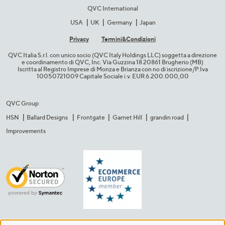
QVC International
USA
UK
Germany
Japan
Privacy
Termini&C​ondizioni
QVC Italia S.r.l. con unico socio (QVC Italy Holdings LLC) soggetta a direzione
e coordinamento di QVC, Inc. Via Guzzina 18 20861 Brugherio (MB)​
Iscritta al Registro Imprese di Monza e Brianza con no di iscrizione/P.Iva
10050721009 Capitale Sociale i.v. EUR 6.200.000,00​
QVC Group
HSN
Ballard Designs
Frontgate
Garnet Hill
grandin road
Improvements