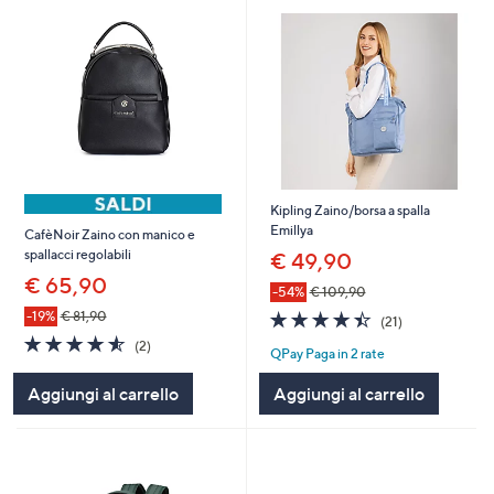
Kipling Zaino/borsa a spalla
Emillya
CafèNoir Zaino con manico e
spallacci regolabili
€ 49,90
€ 65,90
-54%
€ 109,90
4.4
21
-19%
€ 81,90
(21)
of
Recensioni
4.5
2
(2)
QPay Paga in 2 rate
5
of
Recensioni
Stars
5
Aggiungi al carrello
Aggiungi al carrello
Stars