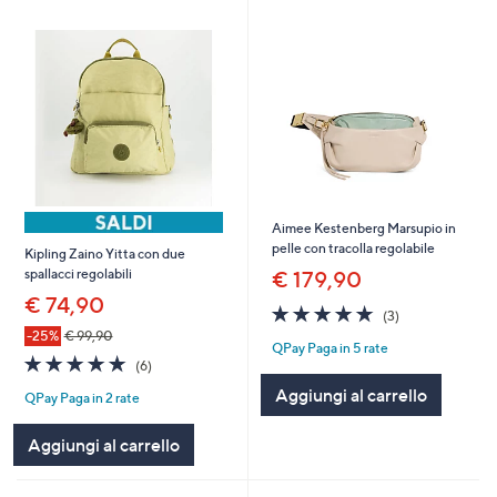
Aimee Kestenberg Marsupio in
pelle con tracolla regolabile
Kipling Zaino Yitta con due
spallacci regolabili
€ 179,90
€ 74,90
5.0
3
(3)
of
Recensioni
-25%
€ 99,90
QPay Paga in 5 rate
5
5.0
6
(6)
Stars
of
Recensioni
Aggiungi al carrello
QPay Paga in 2 rate
5
Stars
Aggiungi al carrello