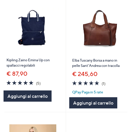
Kipling Zaino Emina Up con
Elba Tuscany Borsa a mano in
spallacci regolabili
pelle Sant'Andrea con tracolla
€ 87,90
€ 245,60
5.0
5
5.0
1
(5)
(1)
of
Recensioni
of
Recensioni
QPay Paga in 5 rate
5
5
Aggiungi al carrello
Stars
Stars
Aggiungi al carrello