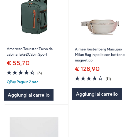
American Tourister Zaino da
Aimee Kestenberg Marsupio
cabina Take2Cabin Sport
Milan Bag in pelle con bottone
magnetico
€ 55,70
€ 128,90
4.3
6
(6)
of
Recensioni
4.0
11
(11)
QPay Paga in 2 rate
5
of
Recensioni
Stars
5
Aggiungi al carrello
Stars
Aggiungi al carrello