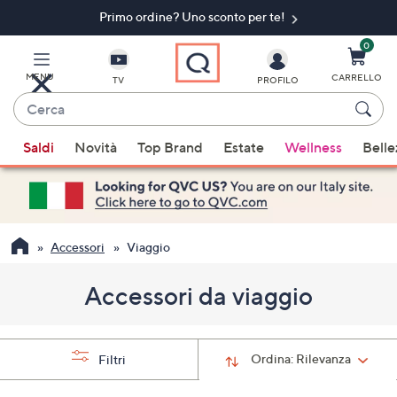
Primo ordine? Uno sconto per te!​
Vai
al
contenuto
0
principale
MENU
CARRELLO
TV
PROFILO
Cerca
Quando
Saldi
Novità
Top Brand
Estate
Wellness
Belle
sono
disponibili
suggerimenti,
usa
i
Accessori
Viaggio
tasti
freccia
Accessori da viaggio
su
e
giù
Ordina:
Rilevanza
Filtri
oppure
scorri