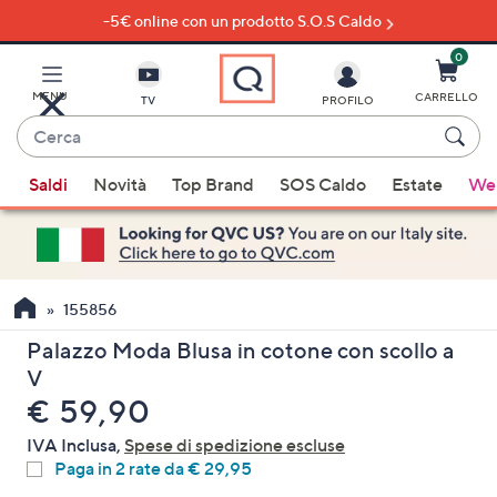
-5€ online con un prodotto S.O.S Caldo
Vai
al
contenuto
0
principale
MENU
CARRELLO
TV
PROFILO
Cerca
Quando
Saldi
Novità
Top Brand
SOS Caldo
Estate
Wel
sono
disponibili
suggerimenti,
usa
i
155856
tasti
Palazzo Moda Blusa in cotone con scollo a
freccia
V
su
eliminato
€ 59,90
e
giù
IVA Inclusa,
Spese di spedizione escluse
oppure
Paga in 2 rate da € 29,95
scorri