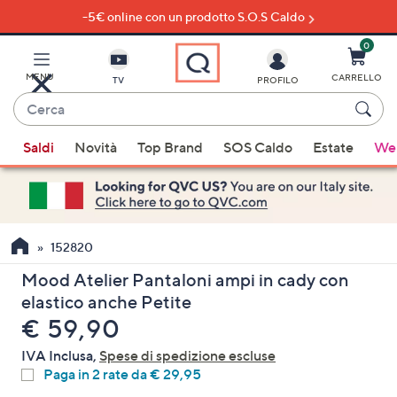
-5€ online con un prodotto S.O.S Caldo
Vai
al
contenuto
0
principale
MENU
CARRELLO
TV
PROFILO
Cerca
Quando
Saldi
Novità
Top Brand
SOS Caldo
Estate
Wel
sono
disponibili
suggerimenti,
usa
i
152820
tasti
Mood Atelier Pantaloni ampi in cady con
freccia
elastico anche Petite
su
eliminato
€ 59,90
e
giù
IVA Inclusa,
Spese di spedizione escluse
oppure
Paga in 2 rate da € 29,95
scorri