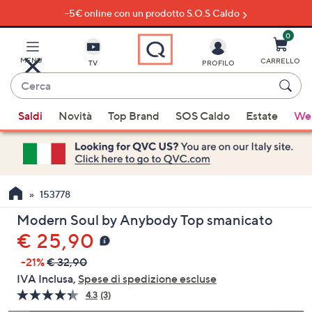
-5€ online con un prodotto S.O.S Caldo
Vai
al
contenuto
0
principale
MENU
CARRELLO
TV
PROFILO
Cerca
Quando
Saldi
Novità
Top Brand
SOS Caldo
Estate
Wel
sono
disponibili
suggerimenti,
usa
i
153778
tasti
Modern Soul by Anybody Top smanicato
freccia
€ 25,90
su
e
-21%
€ 32,90
giù
IVA Inclusa,
Spese di spedizione escluse
oppure
4.3
(3)
Leggi
scorri
3