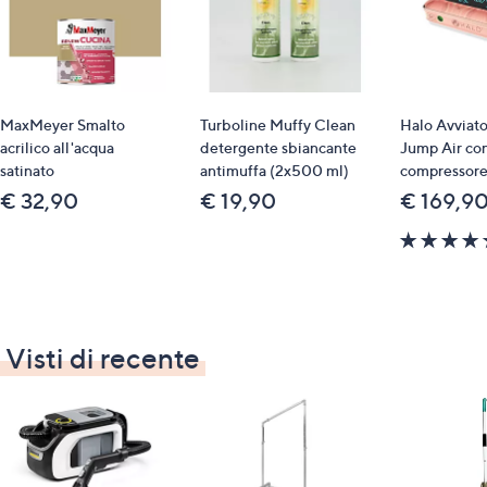
MaxMeyer Smalto
Turboline Muffy Clean
Halo Avviato
acrilico all'acqua
detergente sbiancante
Jump Air co
satinato
antimuffa (2x500 ml)
compressore 
€ 32,90
€ 19,90
€ 169,9
Visti di recente