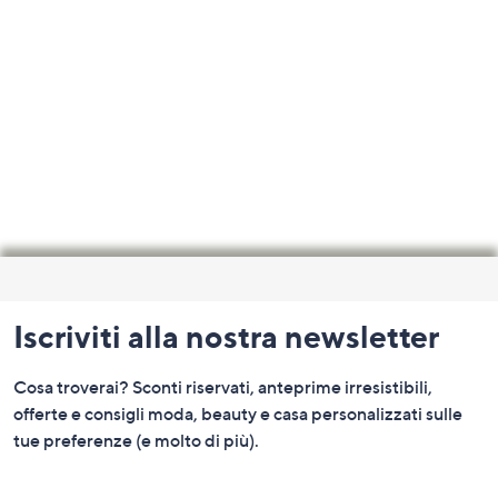
Fondo
pagina:
Iscriviti alla nostra newsletter
menu
e
Cosa troverai? Sconti riservati, anteprime irresistibili,
informazioni
offerte e consigli moda, beauty e casa personalizzati sulle
tue preferenze (e molto di più).