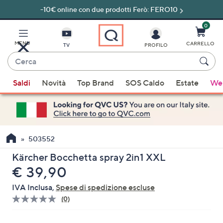
-10€ online con due prodotti Ferò: FERO10
Vai
al
contenuto
0
principale
MENU
CARRELLO
TV
PROFILO
Cerca
Quando
Saldi
Novità
Top Brand
SOS Caldo
Estate
Wel
sono
disponibili
suggerimenti,
usa
i
503552
tasti
Kärcher Bocchetta spray 2in1 XXL
freccia
eliminato
€ 39,90
su
e
IVA Inclusa,
Spese di spedizione escluse
giù
(0)
Nessuna
oppure
valutazione.
Stesso
scorri