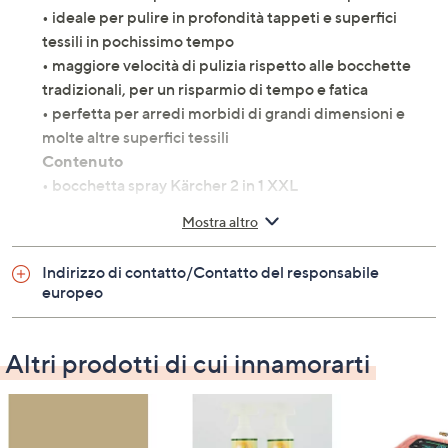
• ideale per pulire in profondità tappeti e superfici
tessili in pochissimo tempo
• maggiore velocità di pulizia rispetto alle bocchette
tradizionali, per un risparmio di tempo e fatica
• perfetta per arredi morbidi di grandi dimensioni e
molte altre superfici tessili
Contenuto
• bocchetta spray Kärcher 2 in 1 XXL
Specifiche
Mostra altro
• adatta per l'aspiratore a spruzzo Kärcher SE 3
Compact
Indirizzo di contatto/Contatto del responsabile
• utilizzo con tubi di prolunga per pulizia di tappeti di
europeo
medie dimensioni
• utilizzo sull'impugnatura per pulizia di arredi morbidi
Altri prodotti di cui innamorarti
e altre superfici tessili
made in Romania