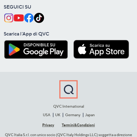
SEGUICI SU
Scarica l'App di QVC
QVC International
USA
UK
Germany
Japan
Privacy
Termini&C​ondizioni
QVC Italia S.r.l. con unico socio (QVC Italy Holdings LLC) soggetta a direzione