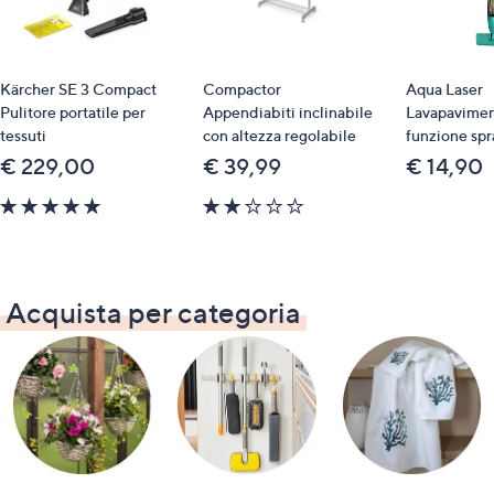
Kärcher SE 3 Compact
Compactor
Aqua Laser
Pulitore portatile per
Appendiabiti inclinabile
Lavapavimen
tessuti
con altezza regolabile
funzione spr
€ 229,00
€ 39,99
€ 14,90
5.0
1.8
of
of
5
5
Stars
Stars
Acquista per categoria