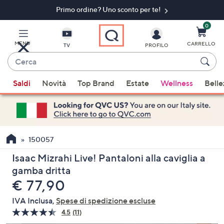
Primo ordine? Uno sconto per te!​
Vai
al
contenuto
0
principale
MENU
CARRELLO
TV
PROFILO
Cerca
Quando
Saldi
Novità
Top Brand
Estate
Wellness
Belle
sono
disponibili
suggerimenti,
usa
i
150057
tasti
Isaac Mizrahi Live! Pantaloni alla caviglia a
freccia
gamba dritta
su
eliminato
€ 77,90
e
giù
IVA Inclusa,
Spese di spedizione escluse
oppure
4.5
(11)
Leggi
scorri