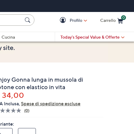
0
Profilo
Carrello
Cart is Empty
Cart
Cucina
Today's Special Value
& Offerte
njoy Gonna lunga in mussola di
tone con elastico in vita
 34,00
A Inclusa,
Spese di spedizione escluse
(0)
Nessuna
valutazione.
Stesso
riante:
link
alla