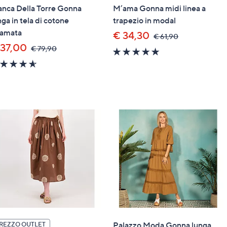
anca Della Torre Gonna
M’ama Gonna midi linea a
nga in tela di cotone
trapezio in modal
camata
€ 34,30
,
€ 61,90
was,
 37,00
,
€ 79,90
5.0
€
was,
of
61,90
4.5
€
5
of
79,90
Stars
5
Stars
Palazzo Moda Gonna lunga
REZZO OUTLET