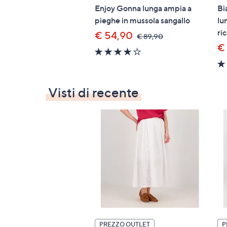
Enjoy Gonna lunga ampia a
Bi
pieghe in mussola sangallo
lu
ri
€ 54,90
,
€ 89,90
was,
€
3.7
€
of
89,90
5
Stars
Visti di recente
PREZZO OUTLET
P