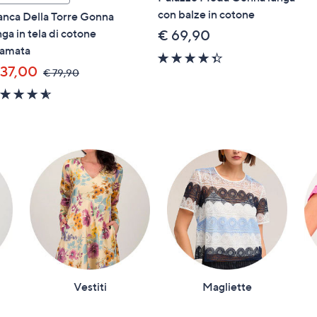
con balze in cotone
anca Della Torre Gonna
nga in tela di cotone
€ 69,90
camata
4.3
 37,00
of
,
€ 79,90
was,
5
4.5
€
Stars
of
79,90
5
Stars
Vestiti
Magliette