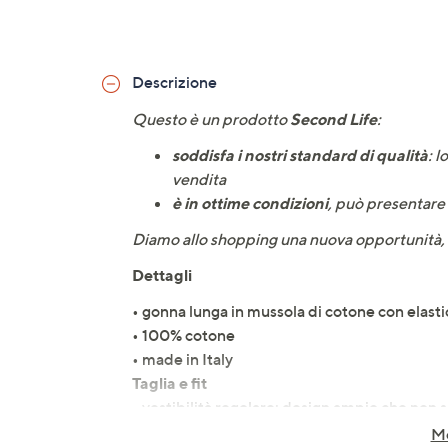
Descrizione
Questo è un prodotto
Second Life
:
soddisfa i nostri standard di qualità
: 
vendita
è in ottime condizioni
, può presentare 
Diamo allo shopping una nuova opportunità,
Dettagli
• gonna lunga in mussola di cotone con elastic
• 100% cotone
• made in Italy
Taglia e fit
• vestibilità regolare: design ampio che non 
• lunghezza maxi: su una donna alta 1,65 m te
Mo