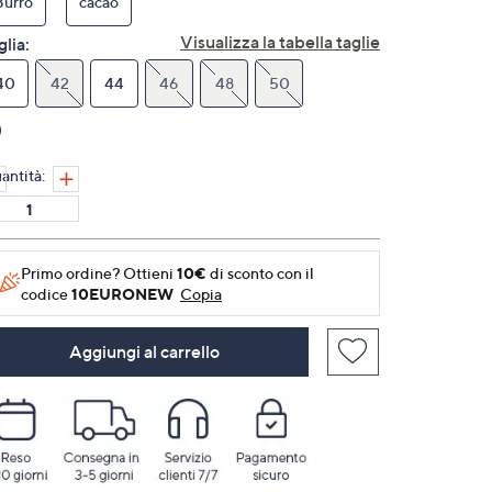
Burro
cacao
pagina.
Visualizza la tabella taglie
glia:
40
42
44
46
48
50
antità:
Primo ordine? Ottieni
10€
di sconto con il
codice
10EURONEW
Copia
Aggiungi al carrello