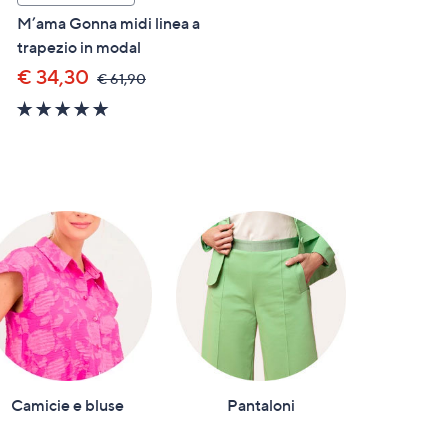
M’ama Gonna midi linea a
Rebeka Ross Top in mussol
trapezio in modal
cotone con nodo al fondo
€ 34,30
€ 35,90
,
,
€ 61,90
€ 45,90
was,
was,
5.0
5.0
€
€
of
of
61,90
45,90
5
5
Stars
Stars
Camicie e bluse
Pantaloni