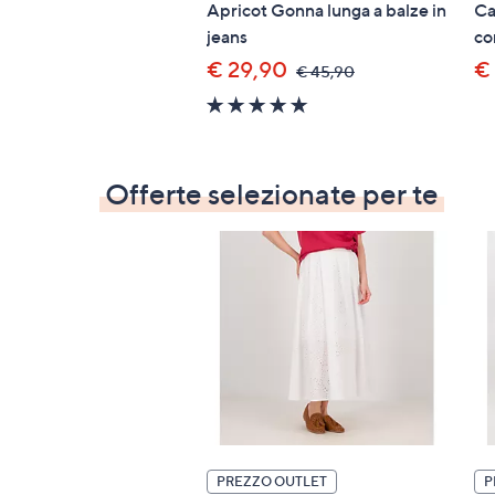
Apricot Gonna lunga a balze in
Ca
jeans
con
€ 29,90
€
,
€ 45,90
was,
5.0
€
of
45,90
5
Stars
Offerte selezionate per te
PREZZO OUTLET
P