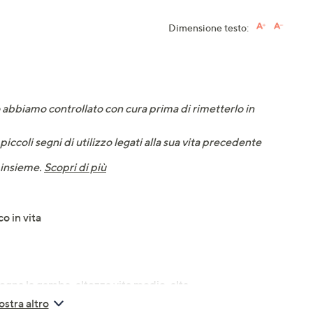
Dimensione testo:
lo abbiamo controllato con cura prima di rimetterlo in
piccoli segni di utilizzo legati alla sua vita precedente
 insieme.
Scopri di più
o in vita
segna la gamba, altezza vita medio-alta
rmina alla caviglia
stra altro