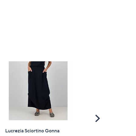
Scroll
Right
Lucrezia Sciortino Gonna
PREZZO OUTLET