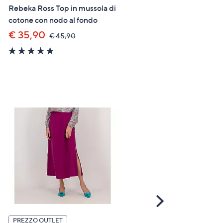
Rebeka Ross Top in mussola di
Mood Atelier Gonna lunga
cotone con nodo al fondo
ampia
€ 35,90
€ 38,60
,
,
€ 45,90
€ 71,90
was,
was,
5.0
4.0
€
€
of
of
45,90
71,90
5
5
Stars
Stars
Scroll
Right
PREZZO OUTLET
PREZZO OUTLET