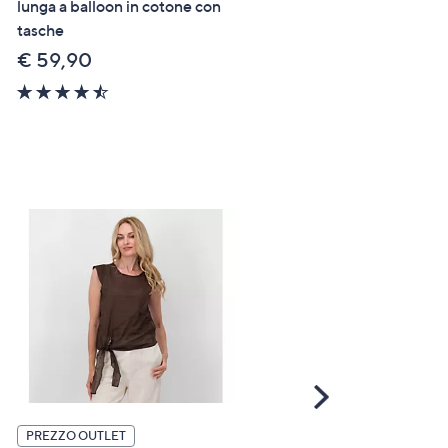
lunga a balloon in cotone con
Enjoy Gonna a balze in
tasche
sangallo con fondo smerla
€ 59,90
€ 49,90
,
€ 89,90
was,
4.4
4.8
€
of
of
89,90
5
5
Stars
Stars
Scroll
Right
PREZZO OUTLET
PREZZO OUTLET