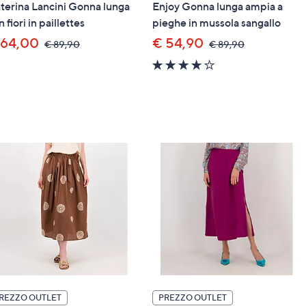
terina Lancini Gonna lunga
Enjoy Gonna lunga ampia a
 fiori in paillettes
pieghe in mussola sangallo
 64,00
€ 54,90
,
,
€ 89,90
€ 89,90
was,
was,
3.7
€
€
of
89,90
89,90
5
Stars
REZZO OUTLET
PREZZO OUTLET