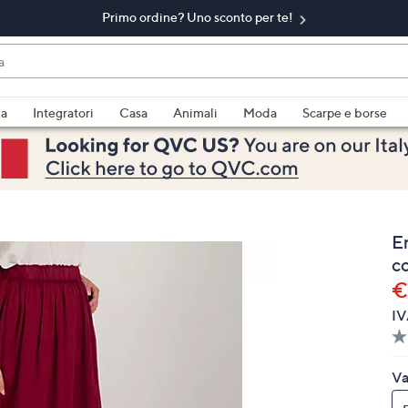
Primo ordine? Uno sconto per te!​
do
za
Integratori
Casa
Animali
Moda
Scarpe e borse
bili
imenti,
E
co
€
IV
e
Va
a