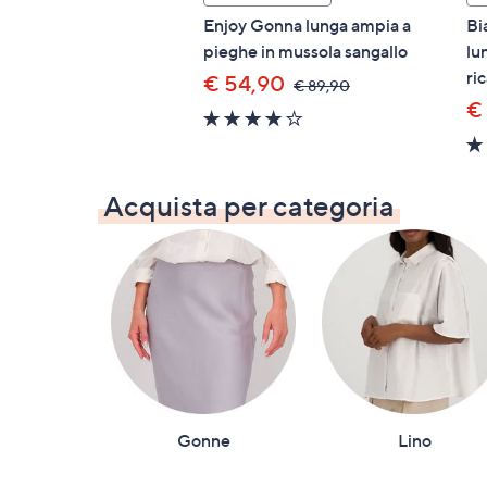
Enjoy Gonna lunga ampia a
Bi
pieghe in mussola sangallo
lu
ri
€ 54,90
,
€ 89,90
was,
€
3.7
€
of
89,90
5
Stars
Acquista per categoria
Gonne
Lino