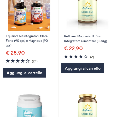
Equilibra Kit integratori: Maca
Reflower Magnesio D Plus
Forte (90 cps) e Magnesio (90
Integratore alimentare (300g)
cps)
€ 22,90
€ 28,90
4.0
2
(2)
3.9
24
of
Recensioni
(24)
of
Recensioni
5
Aggiungi al carrello
5
Stars
Aggiungi al carrello
Stars