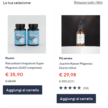
La tua selezione:
Rimuovi tutti i filtri
a
sinistra
o
a
destra
sui
dispositivi
touch
per
consultarli.
Nuovo
Più amato
Naturalisse Integratore Super
Joachim Kaeser Magnesio
Magnesio (2x60 compresse)
Diretto 60ml
€ 35,90
€ 29,98
€ 34,90
€ 499,67/1 l
4.5
58
(58)
Aggiungi al carrello
of
Recensioni
5
Aggiungi al carrello
Stars