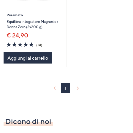
Più amato
Equilibra Integratore Magnesio+
Donna Zero (2x200 g)
€ 24,90
4.9
14
(14)
of
Recensioni
5
Aggiungi al carrello
Stars
1
Dicono di noi