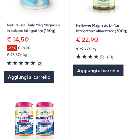
Naturalisse Daily Mag Magnesio
Reflower Magnesio D Plus
in polvere integratore (150g)
Integratore alimentare (300g)
€ 14,50
€ 22,90
-23%
€ 18,90
€ 76,33/1 kg
€ 96,67/1 kg
4.2
13
(13)
of
Recensioni
5.0
2
(2)
5
of
Recensioni
Aggiungi al carrello
Stars
5
Aggiungi al carrello
Stars