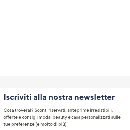
Fondo
pagina:
Iscriviti alla nostra newsletter
menu
e
Cosa troverai? Sconti riservati, anteprime irresistibili,
informazioni
offerte e consigli moda, beauty e casa personalizzati sulle
tue preferenze (e molto di più).