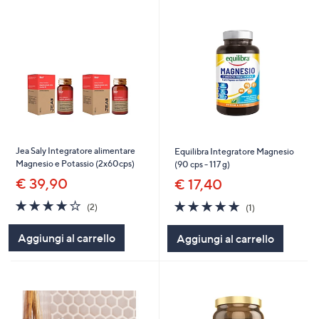
Jea Saly Integratore alimentare
Equilibra Integratore Magnesio
Magnesio e Potassio (2x60cps)
(90 cps - 117 g)
€ 39,90
€ 17,40
4.0
2
5.0
1
(2)
(1)
of
Recensioni
of
Recensioni
5
5
Aggiungi al carrello
Aggiungi al carrello
Stars
Stars