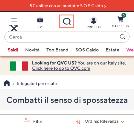
-5€ online con un prodotto S.O.S Caldo
Vai
al
contenuto
0
principale
MENU
CARRELLO
TV
PROFILO
Cerca
Quando
Saldi
Novità
Top Brand
SOS Caldo
Estate
Wel
sono
disponibili
suggerimenti,
usa
i
Integratori per estate
tasti
freccia
Combatti il senso di spossatezza
su
e
giù
Ordina:
Rilevanza
Filtri
oppure
scorri