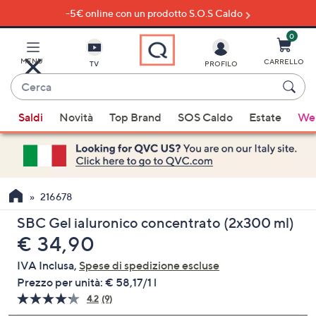
-5€ online con un prodotto S.O.S Caldo
Vai
al
contenuto
0
principale
MENU
CARRELLO
TV
PROFILO
Cerca
Quando
Saldi
Novità
Top Brand
SOS Caldo
Estate
Wel
sono
disponibili
suggerimenti,
usa
i
216678
tasti
SBC Gel ialuronico concentrato (2x300 ml)
freccia
eliminato
€ 34,90
su
e
IVA Inclusa,
Spese di spedizione escluse
giù
Prezzo per unità:
€ 58,17/1 l
oppure
4.2
(9)
Leggi
scorri
9