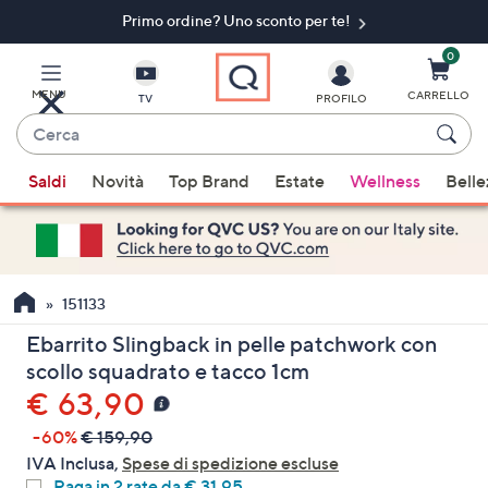
Primo ordine? Uno sconto per te!​
Vai
al
contenuto
0
principale
MENU
CARRELLO
TV
PROFILO
Cerca
Quando
Saldi
Novità
Top Brand
Estate
Wellness
Belle
sono
disponibili
suggerimenti,
usa
i
151133
tasti
Ebarrito Slingback in pelle patchwork con
freccia
scollo squadrato e tacco 1cm
su
€ 63,90
e
giù
-60%
€ 159,90
oppure
IVA Inclusa,
Spese di spedizione escluse
scorri
Paga in 2 rate da € 31,95