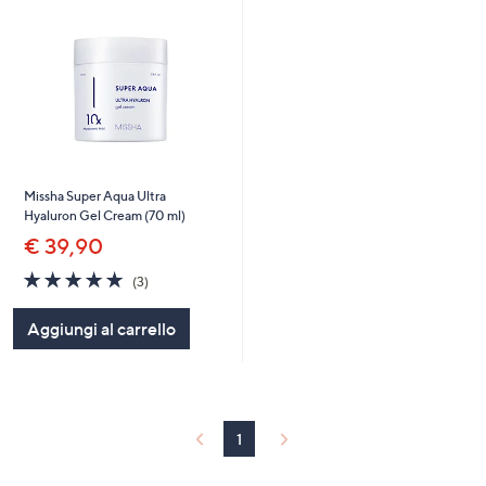
Missha Super Aqua Ultra
Hyaluron Gel Cream (70 ml)
€ 39,90
5.0
3
(3)
of
Recensioni
5
Aggiungi al carrello
Stars
1