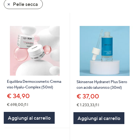
Pelle secca
a
sinistra
o
a
destra
sui
dispositivi
touch
per
consultarli.
Equilibra Dermocosmetic Crema
Skinsense Hydranet Plus Siero
viso Hyalu-Complex (50ml)
con acido ialuronico (30ml)
€ 34,90
€ 37,00
€ 698,00/1 l
€ 1.233,33/1 l
Aggiungi al carrello
Aggiungi al carrello