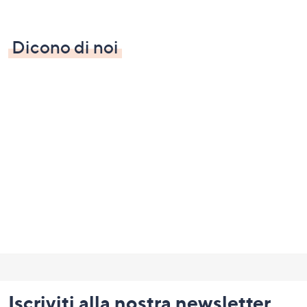
Dicono di noi
Fondo
pagina:
Iscriviti alla nostra newsletter