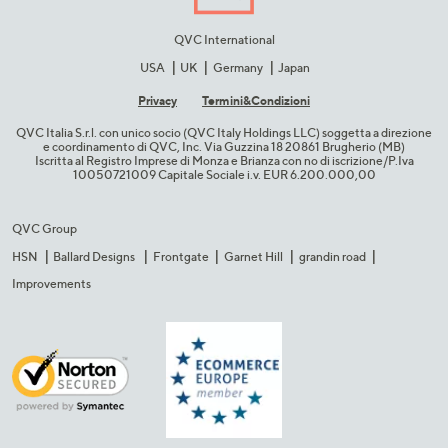
QVC International
USA
UK
Germany
Japan
Privacy
Termini&C​ondizioni
QVC Italia S.r.l. con unico socio (QVC Italy Holdings LLC) soggetta a direzione
e coordinamento di QVC, Inc. Via Guzzina 18 20861 Brugherio (MB)​
Iscritta al Registro Imprese di Monza e Brianza con no di iscrizione/P.Iva
10050721009 Capitale Sociale i.v. EUR 6.200.000,00​
QVC Group
HSN
Ballard Designs
Frontgate
Garnet Hill
grandin road
Improvements