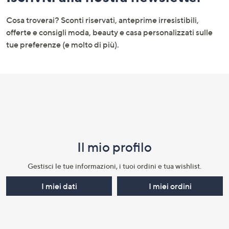
menu
e
Cosa troverai? Sconti riservati, anteprime irresistibili,
informazioni
offerte e consigli moda, beauty e casa personalizzati sulle
tue preferenze (e molto di più).
Il mio profilo​
Gestisci le tue informazioni, i tuoi ordini e tua wishlist.​
I miei dati
I miei ordini