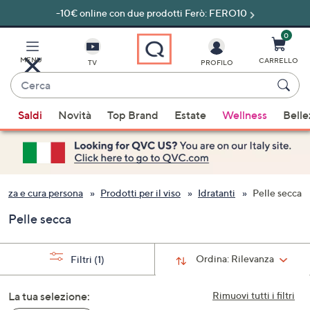
-10€ online con due prodotti Ferò: FERO10
Vai
al
contenuto
0
principale
MENU
CARRELLO
TV
PROFILO
Cerca
Quando
Saldi
Novità
Top Brand
Estate
Wellness
Belle
sono
disponibili
suggerimenti,
usa
i
ezza e cura persona
Prodotti per il viso
Idratanti
Pelle secca
tasti
Pelle secca
freccia
su
e
Ordina:
Rilevanza
Filtri
(1)
giù
oppure
La tua selezione:
Rimuovi tutti i filtri
scorri