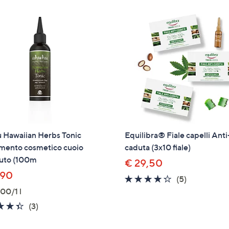
Stars
 Hawaiian Herbs Tonic
Equilibra® Fiale capelli Anti
amento cosmetico cuoio
caduta (3x10 fiale)
luto (100m
€ 29,50
,90
4.2
5
(5)
of
Recensioni
00/1 l
5
4.3
3
(3)
Stars
of
Recensioni