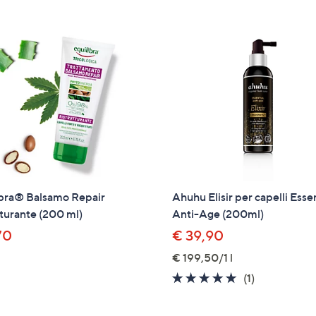
5
5
Stars
Stars
ibra® Balsamo Repair
Ahuhu Elisir per capelli Esse
tturante (200 ml)
Anti-Age (200ml)
70
€ 39,90
€ 199,50/1 l
5.0
1
(1)
of
Recensioni
5