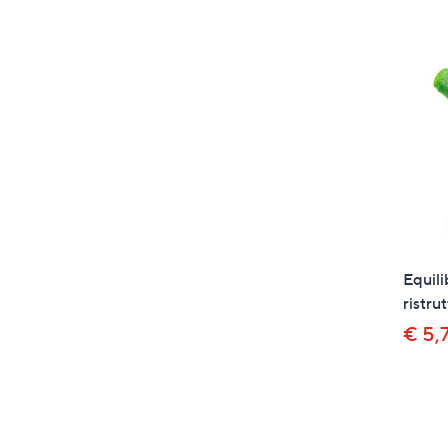
Equil
ristru
€ 5,