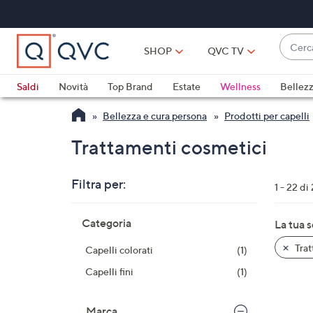
Vai
al
contenuto
Cerca
principale
SHOP
QVC TV
Quan
sono
Saldi
Novità
Top Brand
Estate
Wellness
Bellez
disponi
Elettrodomestici
Promo
Outlet
Bellezza e cura persona
Prodotti per capelli
sugger
usa
Trattamenti cosmetici
i
tasti
Filtra per:
freccia
1 - 22 di
su
Salta
e
Categoria
La tua 
alla
giù
lista
Trat
Capelli colorati
(1)
oppur
dei
scorri
prodotti
Capelli fini
(1)
a
sinistr
Marca