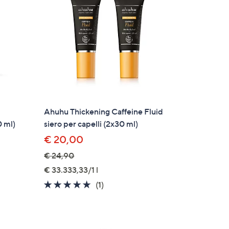
Ahuhu Thickening Caffeine Fluid
0 ml)
siero per capelli (2x30 ml)
€ 20,00
€ 24,90
€ 33.333,33/1 l
5.0
1
(1)
of
Recensioni
5
Stars