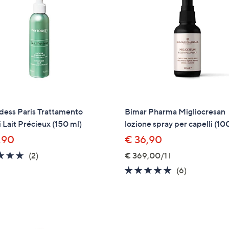
tivi
arli.
dess Paris Trattamento
Bimar Pharma Migliocresan
i Lait Précieux (150 ml)
lozione spray per capelli (10
,90
€ 36,90
5.0
2
(2)
€ 369,00/1 l
of
Recensioni
4.8
6
(6)
5
of
Recensioni
Stars
5
Stars