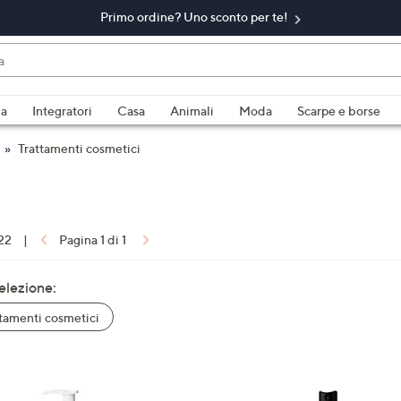
Primo ordine? Uno sconto per te!
do
za
Integratori
Casa
Animali
Moda
Scarpe e borse
bili
Trattamenti cosmetici
imenti,
 22
|
Pagina 1 di 1
selezione:
tamenti cosmetici
e
a