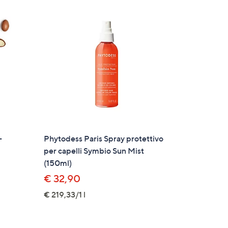
Stars
-
Phytodess Paris Spray protettivo
per capelli Symbio Sun Mist
(150ml)
€ 32,90
€ 219,33/1 l