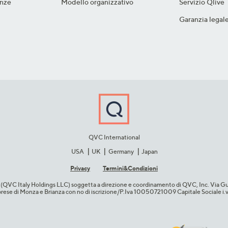
nze​
Modello organizzativo
Servizio Qlive
Garanzia legal
QVC International
USA
UK
Germany
Japan
Privacy
Termini&C​ondizioni
cio (QVC Italy Holdings LLC) soggetta a direzione e coordinamento di QVC, Inc. Via G
Imprese di Monza e Brianza con no di iscrizione/P.Iva 10050721009 Capitale Sociale 