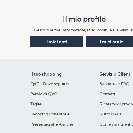
Il mio profilo​
Gestisci le tue informazioni, i tuoi ordini e tua wishlist
I miei dati
I miei ordini
Il tuo shopping
Servizio Clienti
QVC - Dove seguirci
Supporto e FAQ
Parole di QVC
Contatti
Taglie
Richiami di prodo
Shopping sostenibile​
Ritiro RAEE
Presentaci alle Amiche
Come smaltire il 