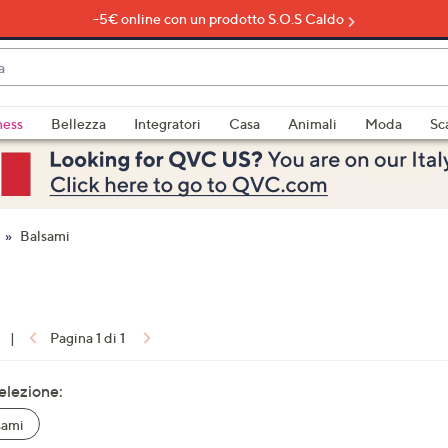
-5€ online con un prodotto S.O.S Caldo
do
ness
Bellezza
Integratori
Casa
Animali
Moda
Sc
bili
imenti,
Balsami
|
Pagina 1 di 1
e
selezione:
sami
a