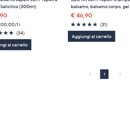
Salicilico (300ml)
balsamo, balsamo corpo, gel
,90
€ 46,90
4.7
31
200,00/1 l
(31)
of
Recension
4.8
34
(34)
Aggiungi al carrello
5
of
Recensioni
gi al carrello
Stars
5
Stars
1