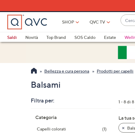
Vai
al
contenuto
Cerca
principale
SHOP
QVC TV
Quan
sono
Saldi
Novità
Top Brand
SOS Caldo
Estate
Well
disponi
Elettrodomestici
Promo
Outlet
sugger
usa
i
Bellezza e cura persona
Prodotti per capelli
tasti
freccia
Balsami
su
e
Filtra per:
giù
1 - 8 di 8
oppur
Salta
scorri
Categoria
La tua 
alla
a
lista
Bal
Capelli colorati
(1)
sinistr
dei