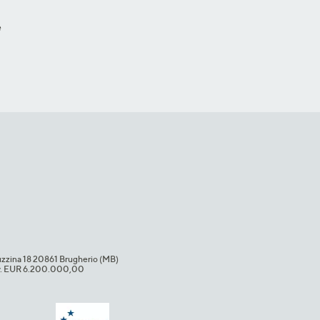
e
uzzina 18 20861 Brugherio (MB)​
i.v. EUR 6.200.000,00​