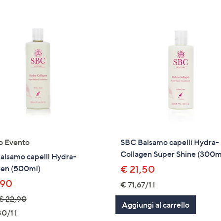
tivi
arli.
o Evento
SBC Balsamo capelli Hydra-
Collagen Super Shine (300m
alsamo capelli Hydra-
gen (500ml)
€ 21,50
,90
€ 71,67/1 l
€ 22,90
Aggiungi al carrello
0/1 l