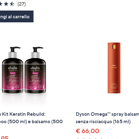
4.4
27
(27)
of
Recensioni
gi al carrello
5
Stars
Kit Keratin Rebuild:
Dyson Omega™ spray balsa
oo (500 ml) e balsamo (500
senza risciacquo (165 ml)
€ 66,00
,95