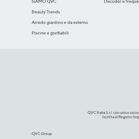
SìAMO QVC
Decoder e freque
Beauty Trends
Arredo giardino e da esterno
Piscine e gonfiabili
QVC Italia S.r.l. con unico so
Iscritta al Registro 
QVC Group