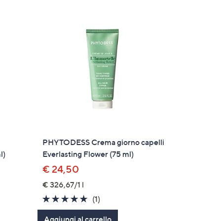
PHYTODESS Crema giorno capelli
l)
Everlasting Flower (75 ml)
€ 24,50
€ 326,67/1 l
5.0
1
(1)
of
Recensioni
Aggiungi al carrello