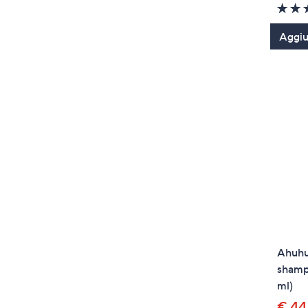
Aggiun
Ahuhu 
shamp
ml)
€ 44