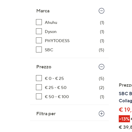
prodotti
o
a
Marca
destra
Ahuhu
(1)
sui
disposi
Dyson
(1)
touch
PHYTODESS
(1)
per
SBC
(5)
consult
Prezzo
€ 0 - € 25
(5)
Prezz
€ 25 - € 50
(2)
SBC B
€ 50 - € 100
(1)
Colla
€ 19
Filtra per
-13%
€ 39,8