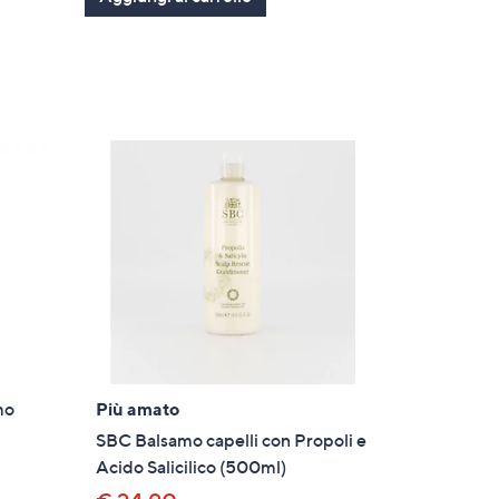
5
Stars
mo
Più amato
SBC Balsamo capelli con Propoli e
Acido Salicilico (500ml)