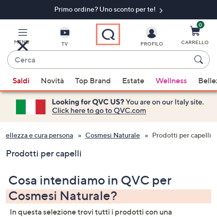
Primo ordine? Uno sconto per te!​
Vai
al
contenuto
0
principale
MENU
CARRELLO
TV
PROFILO
Cerca
Quando
Saldi
Novità
Top Brand
Estate
Wellness
Belle
sono
disponibili
suggerimenti,
usa
i
Bellezza e cura persona
Cosmesi Naturale
Prodotti per capelli
tasti
Prodotti per capelli
freccia
su
Cosa intendiamo in QVC per
e
giù
Cosmesi Naturale?
oppure
In questa selezione trovi tutti i prodotti con una
scorri