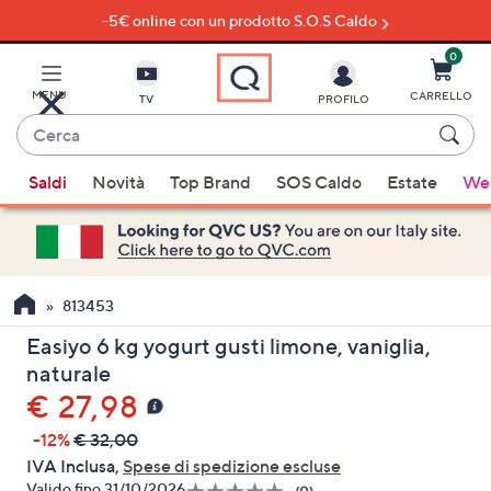
-5€ online con un prodotto S.O.S Caldo
Vai
al
contenuto
0
principale
MENU
CARRELLO
TV
PROFILO
Cerca
Quando
Saldi
Novità
Top Brand
SOS Caldo
Estate
Wel
sono
disponibili
suggerimenti,
usa
i
813453
tasti
Easiyo 6 kg yogurt gusti limone, vaniglia,
freccia
naturale
su
€ 27,98
e
giù
-12%
€ 32,00
oppure
IVA Inclusa,
Spese di spedizione escluse
scorri
Valido fino 31/10/2026