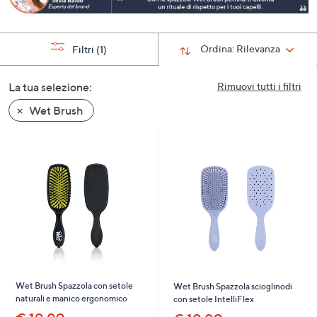
a
sinistra
o
Ordina:
Rilevanza
Filtri
(1)
a
destra
La tua selezione:
Rimuovi tutti i filtri
sui
Wet Brush
dispositivi
touch
per
consultarli.
Wet Brush Spazzola con setole
Wet Brush Spazzola scioglinodi
naturali e manico ergonomico
con setole IntelliFlex