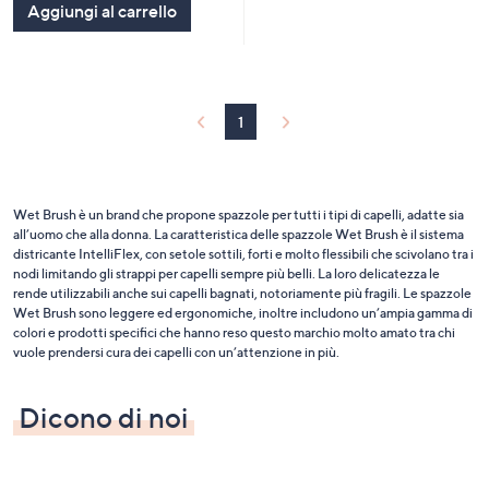
Aggiungi al carrello
Stars
1
Wet Brush è un brand che propone spazzole per tutti i tipi di capelli, adatte sia
all’uomo che alla donna. La caratteristica delle spazzole Wet Brush è il sistema
districante IntelliFlex, con setole sottili, forti e molto flessibili che scivolano tra i
nodi limitando gli strappi per capelli sempre più belli. La loro delicatezza le
rende utilizzabili anche sui capelli bagnati, notoriamente più fragili. Le spazzole
Wet Brush sono leggere ed ergonomiche, inoltre includono un’ampia gamma di
colori e prodotti specifici che hanno reso questo marchio molto amato tra chi
vuole prendersi cura dei capelli con un’attenzione in più.
Dicono di noi