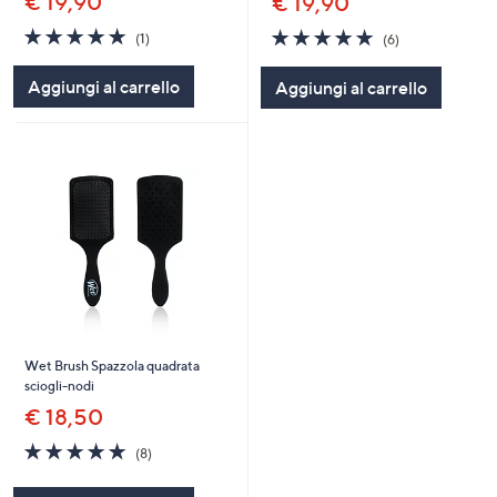
€ 19,90
€ 19,90
5.0
1
5.0
6
(1)
(6)
of
Recensioni
of
Recensioni
5
5
Aggiungi al carrello
Aggiungi al carrello
Stars
Stars
Wet Brush Spazzola quadrata
sciogli-nodi
€ 18,50
4.9
8
(8)
of
Recensioni
5