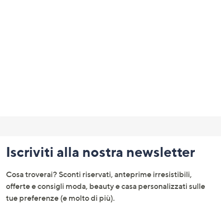
Fondo
pagina:
Iscriviti alla nostra newsletter
menu
e
Cosa troverai? Sconti riservati, anteprime irresistibili,
informazioni
offerte e consigli moda, beauty e casa personalizzati sulle
tue preferenze (e molto di più).