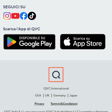
SEGUICI SU
Scarica l'App di QVC
QVC International
USA
UK
Germany
Japan
Privacy
Termini&C​ondizioni
QVC Italia S.r.l. con unico socio (QVC Italy Holdings LLC) soggetta a direzione