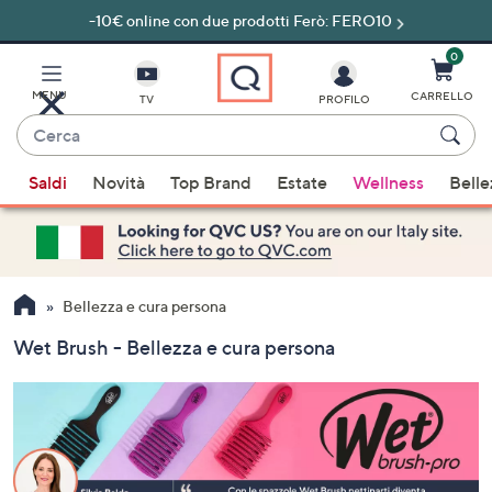
-10€ online con due prodotti Ferò: FERO10
Vai
al
contenuto
0
principale
MENU
CARRELLO
TV
PROFILO
Cerca
Quando
Saldi
Novità
Top Brand
Estate
Wellness
Belle
sono
disponibili
suggerimenti,
usa
i
Bellezza e cura persona
tasti
Wet Brush - Bellezza e cura persona
freccia
su
e
giù
oppure
scorri