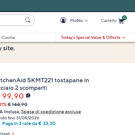
0
Profilo
Carrello
Cart is Empty
Cart
Cucina
Today's Special Value
& Offerte
itchenAid 5KMT221 tostapane in
cciaio 2 scomparti
 99,90
31%
€ 144,90
A Inclusa,
Spese di spedizione escluse
lido fino 31/08/2026
Paga in 3 rate da € 33,30
ttagli