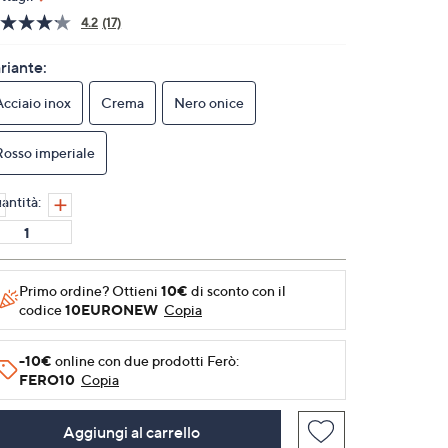
4.2
(17)
Leggi
17
recensioni.
riante:
Stesso
link
Acciaio inox
Crema
Nero onice
alla
pagina.
Rosso imperiale
antità:
Primo ordine? Ottieni
10€
di sconto con il
codice
10EURONEW
Copia
-10€
online con due prodotti Ferò:
FERO10
Copia
Aggiungi al carrello