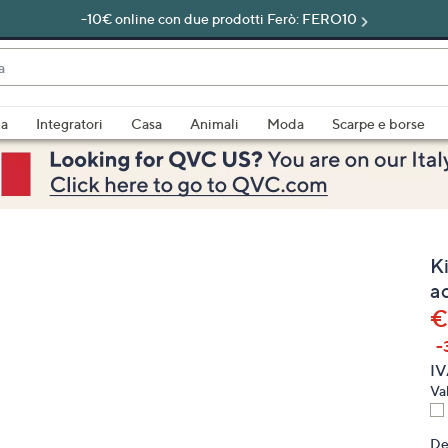
-10€ online con due prodotti Ferò: FERO10
do
za
Integratori
Casa
Animali
Moda
Scarpe e borse
bili
imenti,
K
a
€
-
e
IV
Va
a
De