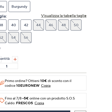
Stesso
link
Blu
Burgundy
alla
pagina.
Visualizza la tabella taglie
glia:
38
40
42
44
46
48
50
52
54
56
antità:
Primo ordine? Ottieni
10€
di sconto con il
codice
10EURONEW
Copia
Fino al 7/8
-5€
online con un prodotto S.O.S
Caldo:
FRESCO5
Copia