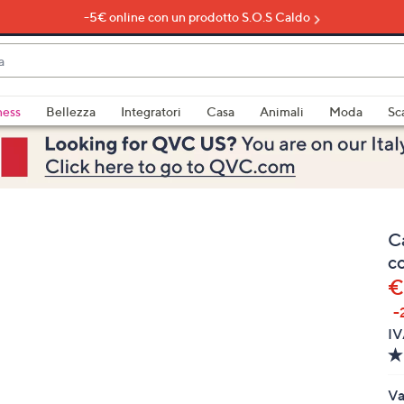
-5€ online con un prodotto S.O.S Caldo
do
ness
Bellezza
Integratori
Casa
Animali
Moda
Sc
bili
imenti,
C
co
€
-
e
IV
a
Va