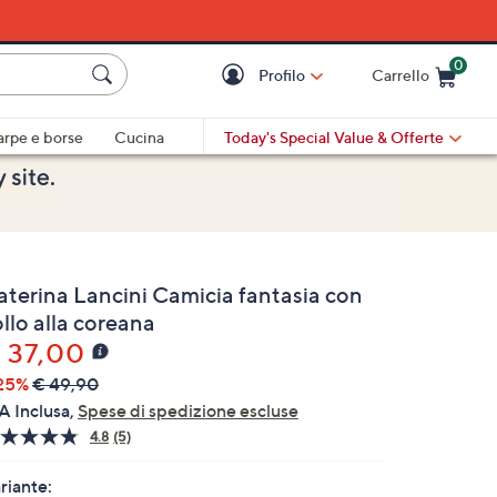
0
Profilo
Carrello
Cart is Empty
Cart
arpe e borse
Cucina
Today's Special Value
& Offerte
aterina Lancini Camicia fantasia con
llo alla coreana
 37,00
25%
€ 49,90
A Inclusa,
Spese di spedizione escluse
4.8
(5)
Leggi
5
recensioni.
riante: