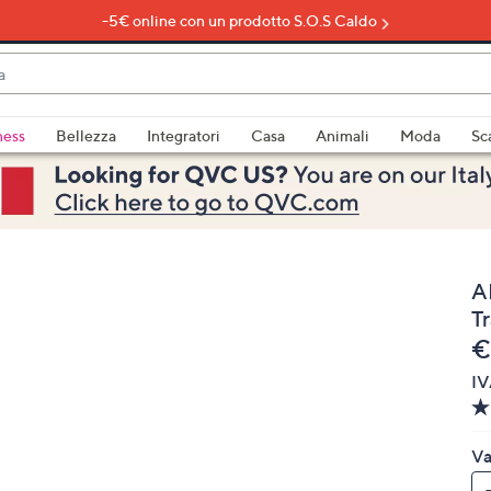
-5€ online con un prodotto S.O.S Caldo
do
ness
Bellezza
Integratori
Casa
Animali
Moda
Sc
bili
imenti,
A
Tr
e
€
IV
e
Va
a