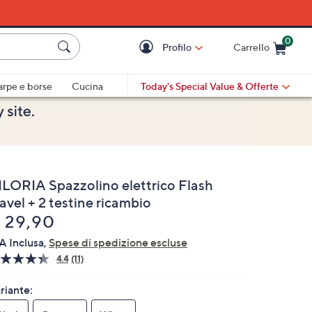
0
Profilo
Carrello
Cart is Empty
Cart
arpe e borse
Cucina
Today's Special Value
& Offerte
ILORIA Spazzolino elettrico Flash
avel + 2 testine ricambio
liminato
 29,90
A Inclusa,
Spese di spedizione escluse
4.4
(11)
Leggi
11
recensioni.
riante:
Stesso
link