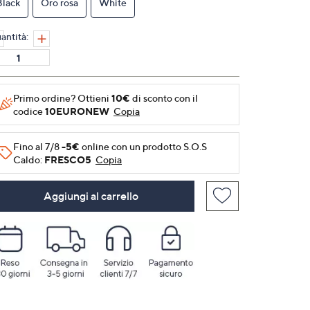
Black
Oro rosa
White
alla
pagina.
antità:
Primo ordine? Ottieni
10€
di sconto con il
codice
10EURONEW
Copia
Fino al 7/8
-5€
online con un prodotto S.O.S
Caldo:
FRESCO5
Copia
Aggiungi al carrello