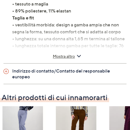
• tessuto a maglia
• 89% poliestere, 11% elastan
Taglia e fit
• vestibilità morbida: design a gamba ampia che non
segna la forma, tessuto comfort che si adatta al corpo
• lunghezza: su una donna alta 1,65 m termina al tallone
• lunghezza totale interno gamba per tutte le taglie: 76
cm
Mostra altro
•
visualizza la tabella taglie
Cura del capo
Indirizzo di contatto/Contatto del responsabile
• lavaggio in lavatrice
europeo
Perché te li consigliamo?
• il design a gamba ampia e la piega frontale regalano un
look elegante e disinvolto
Altri prodotti di cui innamorarti
• il tessuto a maglia con elastico in vita offre comfort e
libertà di movimento
• abbinali a una camicia in seta e mocassini per un outfit
raffinato
• con una maglia oversize e sneaker crei un look casual e