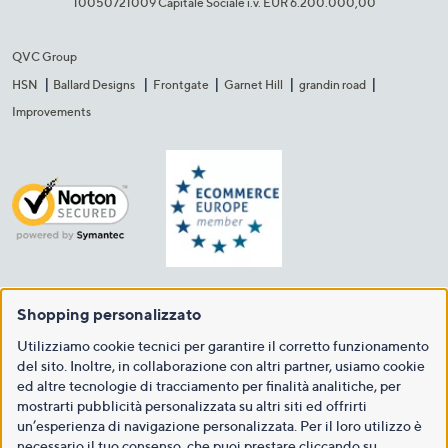
10050721009 Capitale Sociale i.v. EUR 6.200.000,00​
QVC Group
HSN
Ballard Designs
Frontgate
Garnet Hill
grandin road
Improvements
Shopping personalizzato
Utilizziamo cookie tecnici per garantire il corretto funzionamento
del sito. Inoltre, in collaborazione con altri partner, usiamo cookie
ed altre tecnologie di tracciamento per finalità analitiche, per
mostrarti pubblicità personalizzata su altri siti ed offrirti
un’esperienza di navigazione personalizzata. Per il loro utilizzo è
necessario il tuo consenso, che puoi prestare cliccando su