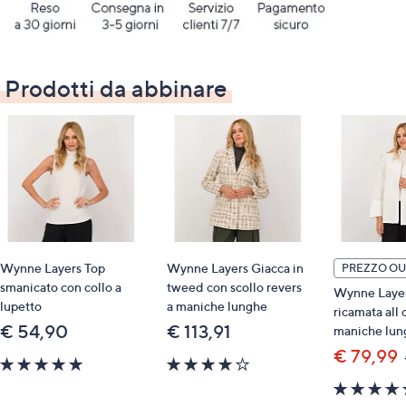
Prodotti da abbinare
Wynne Layers Top
Wynne Layers Giacca in
PREZZO OU
smanicato con collo a
tweed con scollo revers
Wynne Layer
lupetto
a maniche lunghe
ricamata all 
€ 54,90
€ 113,91
maniche lun
€ 79,99
5.0
3.7
of
of
5
5