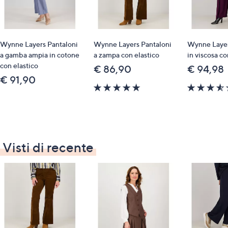
contemporaneo
Wynne Layers Pantaloni
Wynne Layers Pantaloni
Wynne Layer
a gamba ampia in cotone
a zampa con elastico
in viscosa co
con elastico
€ 86,90
€ 94,98
€ 91,90
5.0
of
5
Stars
Visti di recente