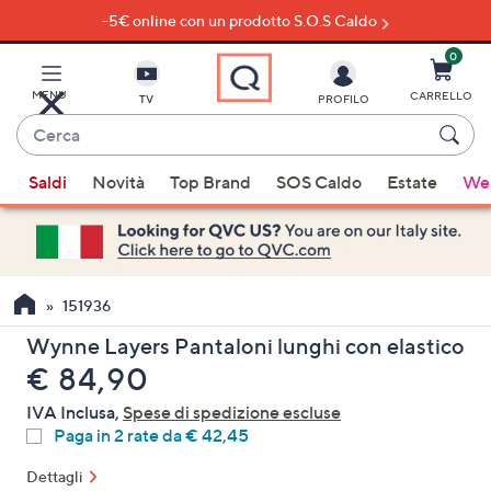
-5€ online con un prodotto S.O.S Caldo
Vai
al
contenuto
0
principale
MENU
CARRELLO
TV
PROFILO
Cerca
Quando
Saldi
Novità
Top Brand
SOS Caldo
Estate
Wel
sono
disponibili
suggerimenti,
usa
i
151936
tasti
Wynne Layers Pantaloni lunghi con elastico
freccia
eliminato
€ 84,90
su
e
IVA Inclusa,
Spese di spedizione escluse
giù
Paga in 2 rate da € 42,45
oppure
Dettagli
scorri