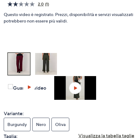
2.0
(1)
a
Leggi
1
sinistra
Questo video è registrato. Prezzi, disponibilità e servizi visualizzati
recensione.
o
potrebbero non essere più validi.
Stesso
link
a
alla
destra
pagina.
sui
dispositivi
touch
per
consultarli.
Variante:
Burgundy
Nero
Oliva
Visualizza la tabella taglie
Taglia: