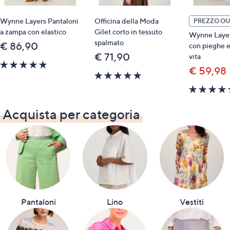
Wynne Layers Pantaloni
Officina della Moda
PREZZO OU
a zampa con elastico
Gilet corto in tessuto
Wynne Layer
spalmato
€ 86,90
con pieghe e 
€ 71,90
vita
5.0
€ 59,98
of
5.0
5
of
Stars
5
Stars
Acquista per categoria
Pantaloni
Lino
Vestiti