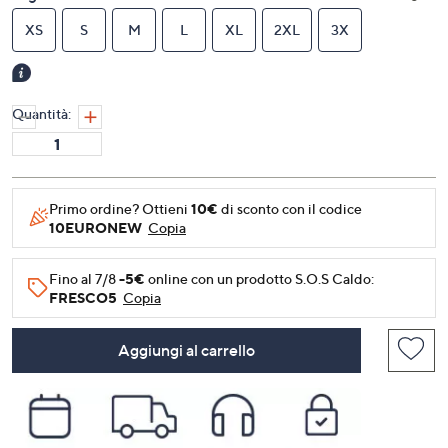
XS
S
M
L
XL
2XL
3X
Quantità:
Primo ordine? Ottieni
10€
di sconto con il codice
10EURONEW
Copia
Fino al 7/8
-5€
online con un prodotto S.O.S Caldo:
FRESCO5
Copia
Aggiungi al carrello