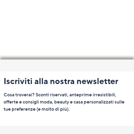
Fondo
pagina:
Iscriviti alla nostra newsletter
menu
e
Cosa troverai? Sconti riservati, anteprime irresistibili,
informazioni
offerte e consigli moda, beauty e casa personalizzati sulle
tue preferenze (e molto di più).