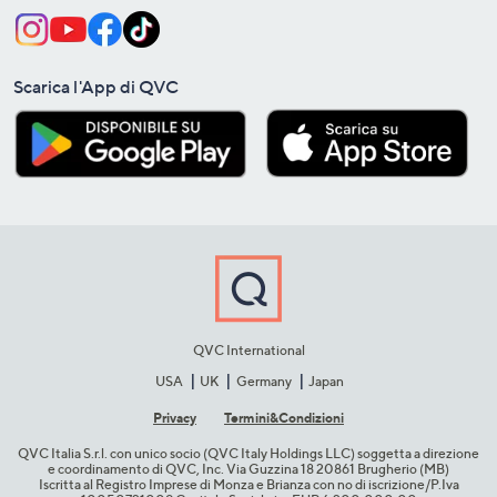
Scarica l'App di QVC
QVC International
USA
UK
Germany
Japan
Privacy
Termini&C​ondizioni
QVC Italia S.r.l. con unico socio (QVC Italy Holdings LLC) soggetta a direzione
e coordinamento di QVC, Inc. Via Guzzina 18 20861 Brugherio (MB)​
Iscritta al Registro Imprese di Monza e Brianza con no di iscrizione/P.Iva