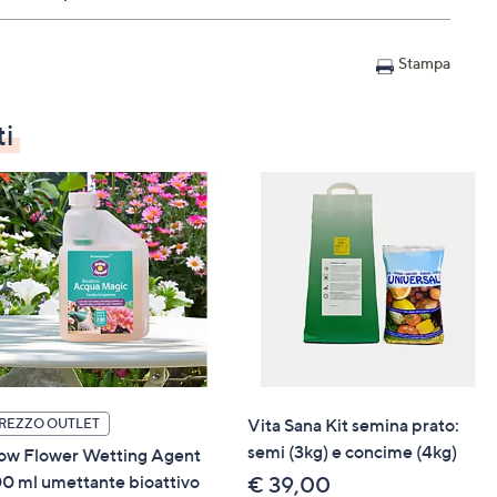
bere, in ambiente fresco ed aerato. Tenere lontano da
bambini e animali domestici
Stampa
ti
Vita Sana Kit semina prato:
REZZO OUTLET
semi (3kg) e concime (4kg)
w Flower Wetting Agent
0 ml umettante bioattivo
€ 39,00