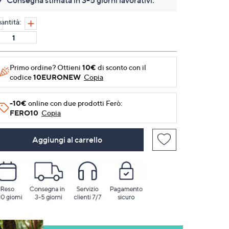
Consegna stimata in 3-5 giorni lavorativi.
Stesso
link
alla
antità:
pagina.
Primo ordine? Ottieni
10€
di sconto con il
codice
10EURONEW
Copia
-10€
online con due prodotti Ferò:
FERO10
Copia
Aggiungi al carrello