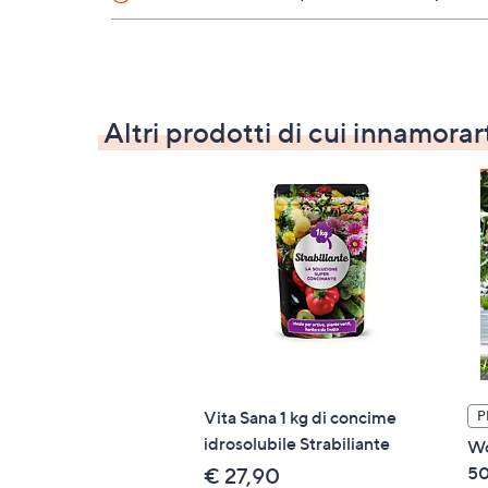
• conservazione: tenere lontano da fiamme li
cibi, bevande e mangimi, e dalla portata di 
Altri prodotti di cui innamorar
Vita Sana 1 kg di concime
P
idrosolubile Strabiliante
Wo
50
€ 27,90