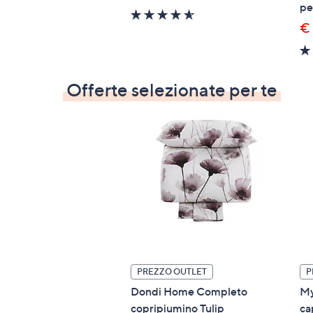
pe
4.5
€
of
5
Stars
Offerte selezionate per te
PREZZO OUTLET
P
Dondi Home Completo
My
copripiumino Tulip
ca