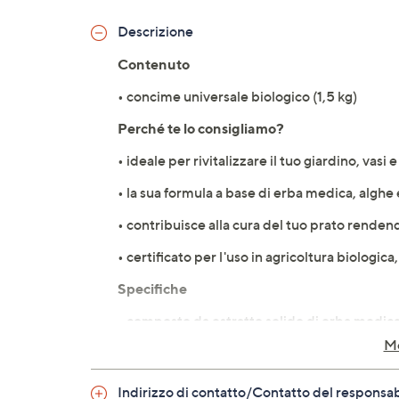
Descrizione
Contenuto
• concime universale biologico (1,5 kg)
Perché te lo consigliamo?
• ideale per rivitalizzare il tuo giardino, vasi
• la sua formula a base di erba medica, algh
• contribuisce alla cura del tuo prato renden
• certificato per l'uso in agricoltura biologic
Specifiche
• composto da estratto solido di erba medica
Mo
• indicato per concimazioni preparatorie e nut
• consentito in agricoltura biologica
Indirizzo di contatto/Contatto del responsa