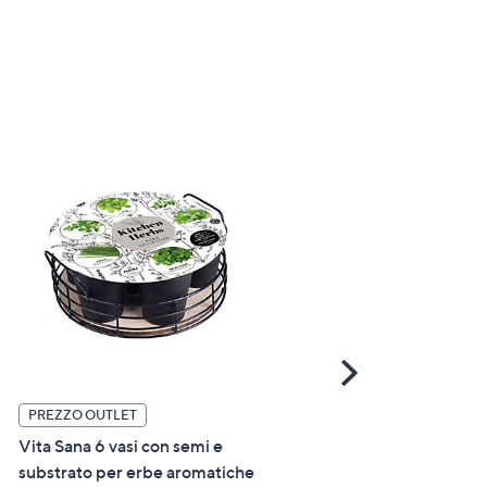
Scroll
Right
Vita Sana Kit semina prato
PREZZO OUTLET
semi (1kg) e concime (2kg)
Vita Sana 6 vasi con semi e
substrato per erbe aromatiche
€ 29,00