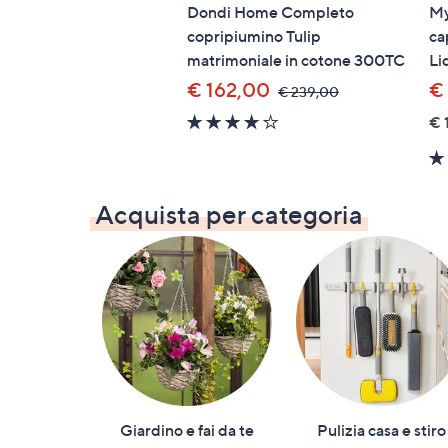
Dondi Home Completo
My
copripiumino Tulip
ca
matrimoniale in cotone 300TC
Li
€ 162,00
€
,
€ 239,00
was,
3.8
€ 
€
of
239,00
5
Stars
Acquista per categoria
Giardino e fai da te
Pulizia casa e stiro