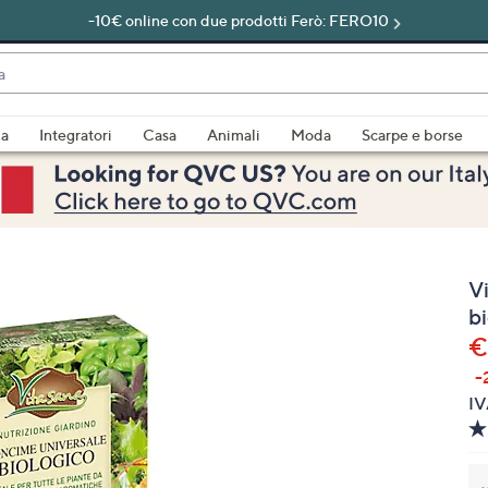
-10€ online con due prodotti Ferò: FERO10
do
za
Integratori
Casa
Animali
Moda
Scarpe e borse
bili
imenti,
V
bi
€
-
e
IV
a