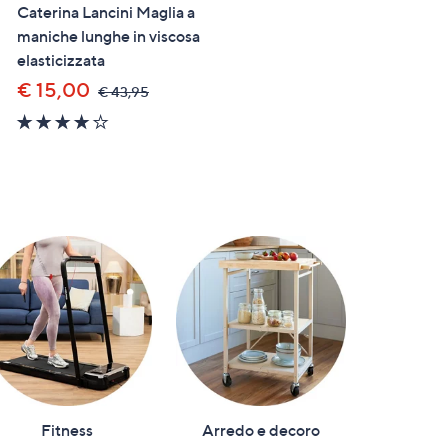
orecchie e gocce occhi per
Caterina Lancini Maglia a
cani e gatti
maniche lunghe in viscosa
elasticizzata
€ 28,90
€ 15,00
,
€ 43,95
was,
4.1
€
of
43,95
5
Stars
Fitness
Arredo e decoro