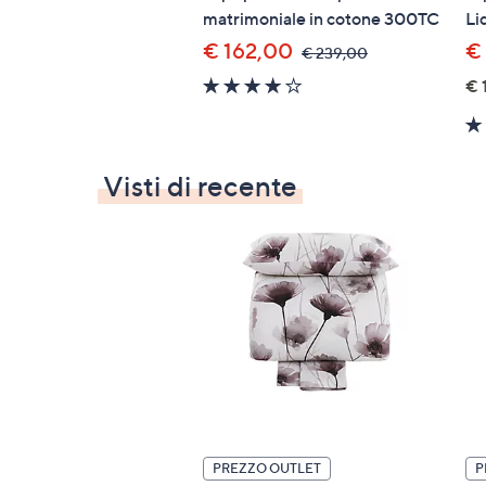
matrimoniale in cotone 300TC
Li
€ 162,00
€
,
€ 239,00
was,
3.8
€ 
€
of
239,00
5
Stars
Visti di recente
PREZZO OUTLET
P