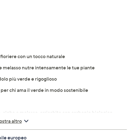
 e fioriere con un tocco naturale
e e melasso nutre intensamente le tue piante
dolo più verde e rigoglioso
a, per chi ama il verde in modo sostenibile
, alghe e melasso, arricchito con carbonio biologico
stra altro
rimenti di giardini, vasi e fioriere
bile europeo