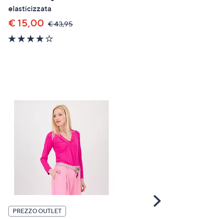
elasticizzata
€ 139,96
,
€ 179,96
was,
€ 15,00
,
€ 43,95
3.7
€
was,
of
179,96
4.1
€
5
of
43,95
Stars
5
Stars
Scroll
Right
Longevity Pet Detergente
PREZZO OUTLET