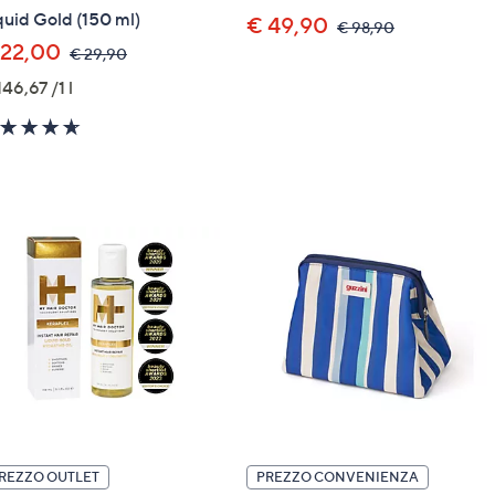
quid Gold (150 ml)
€ 49,90
,
€ 98,90
was,
 22,00
,
€ 29,90
€
was,
98,90
146,67 /1 l
€
29,90
4.6
of
5
Stars
REZZO OUTLET
PREZZO CONVENIENZA