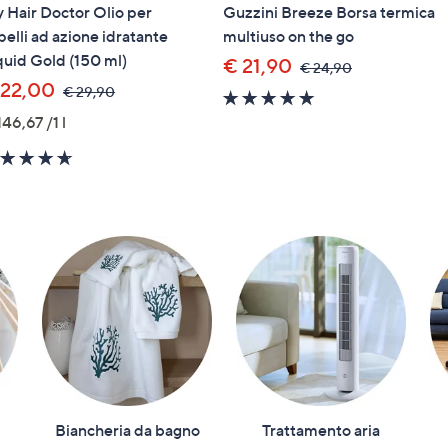
 Hair Doctor Olio per
Guzzini Breeze Borsa termica
pelli ad azione idratante
multiuso on the go
quid Gold (150 ml)
€ 21,90
,
€ 24,90
was,
 22,00
,
€ 29,90
5.0
€
was,
of
24,90
146,67 /1 l
€
5
29,90
4.6
Stars
of
5
Stars
Biancheria da bagno
Trattamento aria