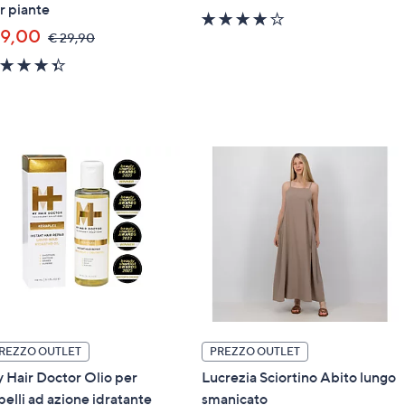
r piante
4.0
 9,00
of
,
€ 29,90
was,
5
4.3
€
Stars
of
29,90
5
Stars
REZZO OUTLET
PREZZO OUTLET
 Hair Doctor Olio per
Lucrezia Sciortino Abito lungo
pelli ad azione idratante
smanicato