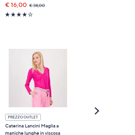
€ 16,00
,
€ 38,00
was,
4.0
€
of
38,00
5
Stars
Scroll
Right
PREZZO OUTLET
PREZZO OUTLET
Caterina Lancini Maglia a
Westland Parka corto
maniche lunghe in viscosa
imbottito con cappuccio