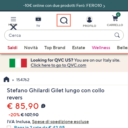
-10€ online con due prodotti Ferò: FERO10
Vai
al
contenuto
0
principale
MENU
CARRELLO
TV
PROFILO
Cerca
Quando
Saldi
Novità
Top Brand
Estate
Wellness
Belle
sono
disponibili
suggerimenti,
usa
i
154762
tasti
Stefano Ghilardi Gilet lungo con collo
freccia
revers
su
€ 85,90
e
giù
-20%
€ 107,90
oppure
IVA Inclusa,
Spese di spedizione escluse
scorri
Paga in 2 rate da € 42,95