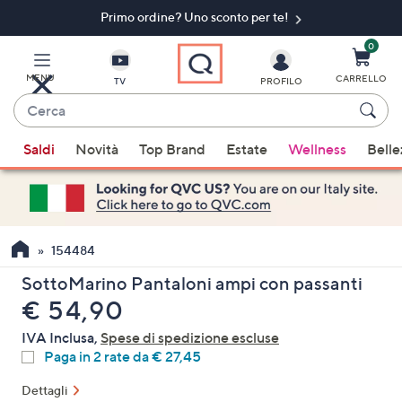
Primo ordine? Uno sconto per te!​
Vai
al
contenuto
0
principale
MENU
CARRELLO
TV
PROFILO
Cerca
Quando
Saldi
Novità
Top Brand
Estate
Wellness
Belle
sono
disponibili
suggerimenti,
usa
i
154484
tasti
SottoMarino Pantaloni ampi con passanti
freccia
eliminato
€ 54,90
su
e
IVA Inclusa,
Spese di spedizione escluse
giù
Paga in 2 rate da € 27,45
oppure
Dettagli
scorri