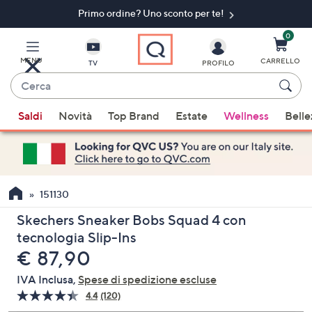
Primo ordine? Uno sconto per te!​
Vai
al
contenuto
0
principale
MENU
CARRELLO
TV
PROFILO
Cerca
Quando
Saldi
Novità
Top Brand
Estate
Wellness
Belle
sono
disponibili
suggerimenti,
usa
i
151130
tasti
Skechers Sneaker Bobs Squad 4 con
freccia
tecnologia Slip-Ins
su
eliminato
€ 87,90
e
giù
IVA Inclusa,
Spese di spedizione escluse
oppure
4.4
(120)
Leggi
scorri