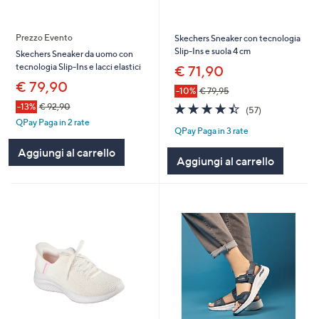
Prezzo Evento
Skechers Sneaker con tecnologia
Slip-Ins e suola 4 cm
Skechers Sneaker da uomo con
tecnologia Slip-Ins e lacci elastici
€ 71,90
€ 79,90
-10%
€ 79,95
4.4
57
-13%
€ 92,90
(57)
of
Recensioni
QPay Paga in 2 rate
QPay Paga in 3 rate
5
Stars
Aggiungi al carrello
Aggiungi al carrello