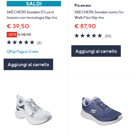
Più amato
SKECHERS Sneaker uomo Go
SKECHERS Sneaker D'Lux in
Walk Flex Slip-Ins
tessuto con tecnologia Slip-Ins
€ 87,90
€ 39,50
4.9
10
-60%
€ 98,90
(10)
of
Recensioni
5.0
2
(2)
5
of
Recensioni
Aggiungi al carrello
Stars
QPay Paga in 2 rate
5
Stars
Aggiungi al carrello