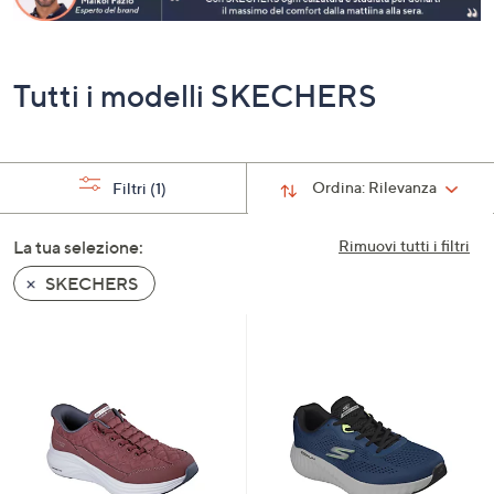
a
sinistra
o
Tutti i modelli SKECHERS
a
destra
sui
dispositivi
Ordina:
Rilevanza
Filtri
(1)
touch
per
La tua selezione:
Rimuovi tutti i filtri
consultarli.
SKECHERS