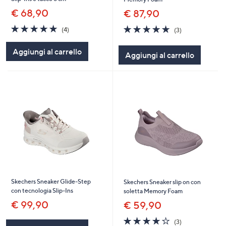
€ 68,90
€ 87,90
5.0
4
4.7
3
(4)
(3)
of
Recensioni
of
Recensioni
5
5
Aggiungi al carrello
Aggiungi al carrello
Stars
Stars
Skechers Sneaker Glide-Step
Skechers Sneaker slip on con
con tecnologia Slip-Ins
soletta Memory Foam
€ 99,90
€ 59,90
3.7
3
(3)