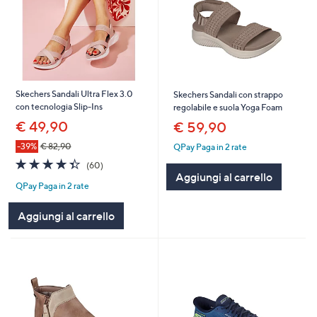
Skechers Sandali Ultra Flex 3.0
Skechers Sandali con strappo
con tecnologia Slip-Ins
regolabile e suola Yoga Foam
€ 49,90
€ 59,90
-39%
€ 82,90
QPay Paga in 2 rate
4.3
60
(60)
of
Recensioni
Aggiungi al carrello
QPay Paga in 2 rate
5
Stars
Aggiungi al carrello