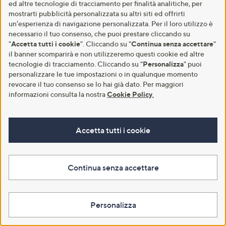
(1)
ed altre tecnologie di tracciamento per finalità analitiche, per
of
Recensioni
of
Recensioni
mostrarti pubblicità personalizzata su altri siti ed offrirti
5
QPay Paga in 2 rate
5
Aggiungi al carrello
Stars
un’esperienza di navigazione personalizzata. Per il loro utilizzo è
Stars
necessario il tuo consenso, che puoi prestare cliccando su
Aggiungi al carrello
"
Accetta tutti i cookie
". Cliccando su "
Continua senza accettare
"
il banner scomparirà e non utilizzeremo questi cookie ed altre
tecnologie di tracciamento. Cliccando su "
Personalizza
" puoi
personalizzare le tue impostazioni o in qualunque momento
revocare il tuo consenso se lo hai già dato. Per maggiori
informazioni consulta la nostra
Cookie Policy
.
Accetta tutti i cookie
SKECHERS Sneaker da uomo
Skechers Slip On Glide-Step
Continua senza accettare
Hotshot - Azir in pelle
tecnologia Slip Ins soletta Air-
scamosciata
Cooled
€ 74,90
€ 50,00
Personalizza
4.0
1
-28%
€ 69,90
(1)
of
Recensioni
4.8
5
(5)