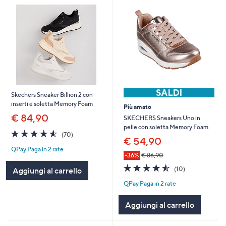
Skechers Sneaker Billion 2 con
inserti e soletta Memory Foam
Più amato
€ 84,90
SKECHERS Sneakers Uno in
pelle con soletta Memory Foam
4.5
70
(70)
€ 54,90
of
Recensioni
QPay Paga in 2 rate
5
-36%
€ 86,90
Stars
4.5
10
(10)
Aggiungi al carrello
of
Recensioni
QPay Paga in 2 rate
5
Stars
Aggiungi al carrello