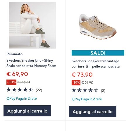
Più amato
Skechers Sneaker Uno - Shiny
Skechers Sneaker stile vintage
Scale con soletta Memory Foam
con inserti in pelle scamosciata
€ 69,90
€ 73,90
-30%
€ 99,90
-19%
€ 91,90
4.5
22
4.0
2
(22)
(2)
of
Recensioni
of
Recensioni
QPay Paga in 2 rate
5
QPay Paga in 2 rate
5
Stars
Stars
Aggiungi al carrello
Aggiungi al carrello