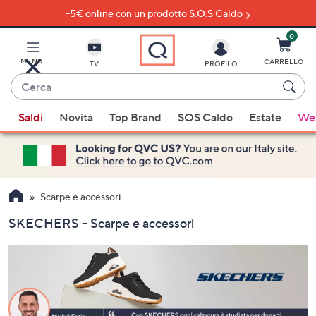
-5€ online con un prodotto S.O.S Caldo
Vai
al
contenuto
0
principale
MENU
CARRELLO
TV
PROFILO
Cerca
Quando
Saldi
Novità
Top Brand
SOS Caldo
Estate
Wel
sono
disponibili
suggerimenti,
usa
i
Scarpe e accessori
tasti
SKECHERS - Scarpe e accessori
freccia
su
e
giù
oppure
scorri