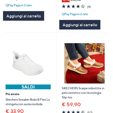
4.2
4
QPay Paga in 2 rate
(4)
of
Recensioni
QPay Paga in 2 rate
5
Aggiungi al carrello
Stars
Aggiungi al carrello
SKECHERS Scarpe imbottite in
pelo sintetico con tecnologia
Più amato
Slip-Ins
Skechers Sneaker Bobs B Flex Lo
€ 59,90
stringata con suola morbida
€ 33,90
4.3
57
(57)