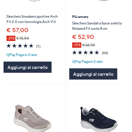
Skechers Sneakers sportive Arch
Più amato
Fit 2.0 con tecnologia Arch-Fit
Skechers Sandali a fasce soletta
Relaxed Fit suola 4 cm
€ 57,00
€ 52,90
-21%
€ 72,50
4.6
5
-15%
€ 62,90
(5)
of
Recensioni
4.6
84
(84)
QPay Paga in 2 rate
5
of
Recensioni
Stars
QPay Paga in 2 rate
5
Aggiungi al carrello
Stars
Aggiungi al carrello