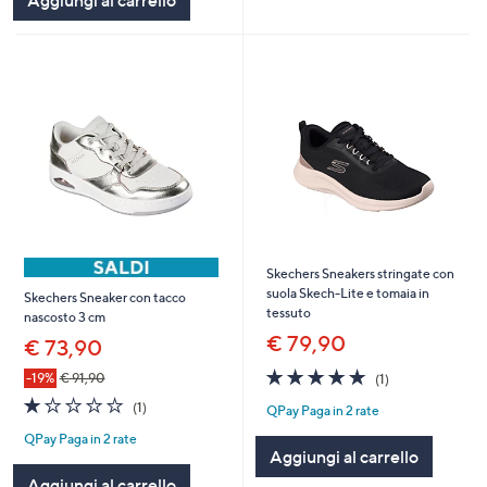
Skechers Sneakers stringate con
suola Skech-Lite e tomaia in
Skechers Sneaker con tacco
tessuto
nascosto 3 cm
€ 79,90
€ 73,90
5.0
1
-19%
€ 91,90
(1)
of
Recensioni
1.0
1
(1)
QPay Paga in 2 rate
5
of
Recensioni
Stars
QPay Paga in 2 rate
5
Aggiungi al carrello
Stars
Aggiungi al carrello