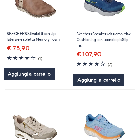
SKECHERS Stivaletti con zip
Skechers Sneakers da uomo Max
laterale e soletta Memory Foam
Cushioning con tecnologia Slip-
Ins
€ 78,90
€ 107,90
4.0
1
(1)
of
Recensioni
4.1
7
(7)
5
of
Recensioni
Aggiungi al carrello
Stars
5
Aggiungi al carrello
Stars