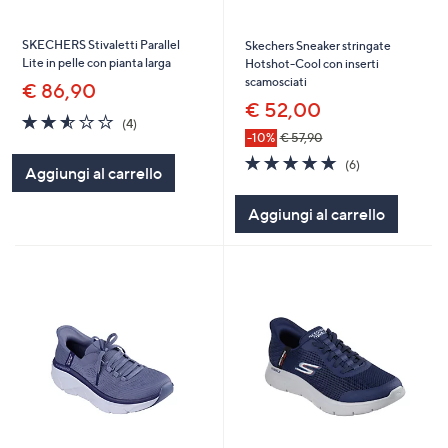
SKECHERS Stivaletti Parallel
Skechers Sneaker stringate
Lite in pelle con pianta larga
Hotshot-Cool con inserti
scamosciati
€ 86,90
€ 52,00
2.5
4
(4)
of
Recensioni
-10%
€ 57,90
5
4.8
6
(6)
Aggiungi al carrello
Stars
of
Recensioni
5
Aggiungi al carrello
Stars