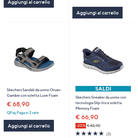
of
Recensioni
Aggiungi al carrello
5
Aggiungi al carrello
Stars
Skechers Sandali da uomo Orvan-
Gambie con soletta Luxe Foam
Skechers Sneaker da uomo con
€ 68,90
tecnologia Slip-Ins e soletta
Memory Foam
QPay Paga in 2 rate
€ 66,90
Aggiungi al carrello
-20%
€ 83,90
5.0
3
(3)
of
Recensioni