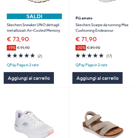
Più amato
Skechers Scarpe da running Max
Skechers Sneaker UNO dettagli
Cushioning Endeavour
metallizzati Air-Cooled Memory
€ 71,90
€ 73,90
-20%
€ 89,90
-19%
€ 91,90
5.0
17
5.0
2
(17)
(2)
of
Recensioni
of
Recensioni
QPay Paga in 2 rate
QPay Paga in 2 rate
5
5
Stars
Stars
Aggiungi al carrello
Aggiungi al carrello