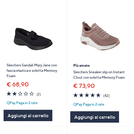
Skechers Sandali Mary Jane con
Più amato
fascia elastica e soletta Memory
Skechers Sneaker slip on Instant
Foam
Clout con soletta Memory Foam
€ 68,90
€ 73,90
2.0
2
4.6
42
(2)
(42)
of
Recensioni
of
Recensioni
QPay Paga in 2 rate
5
QPay Paga in 2 rate
5
Stars
Stars
Aggiungi al carrello
Aggiungi al carrello