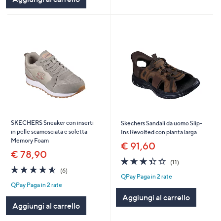
SKECHERS Sneaker con inserti
Skechers Sandali da uomo Slip-
in pelle scamosciata e soletta
Ins Revolted con pianta larga
Memory Foam
€ 91,60
€ 78,90
3.4
11
(11)
4.5
6
of
Recensioni
(6)
QPay Paga in 2 rate
of
Recensioni
5
QPay Paga in 2 rate
5
Stars
Stars
Aggiungi al carrello
Aggiungi al carrello