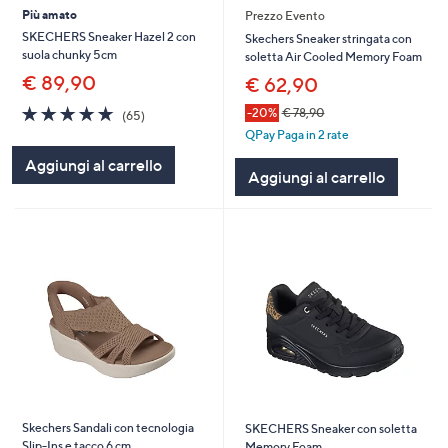
Più amato
Prezzo Evento
SKECHERS Sneaker Hazel 2 con
Skechers Sneaker stringata con
suola chunky 5cm
soletta Air Cooled Memory Foam
€ 89,90
€ 62,90
4.7
65
-20%
€ 78,90
(65)
of
Recensioni
QPay Paga in 2 rate
5
Aggiungi al carrello
Stars
Aggiungi al carrello
Skechers Sandali con tecnologia
SKECHERS Sneaker con soletta
Slip-Ins e tacco 6 cm
Memory Foam