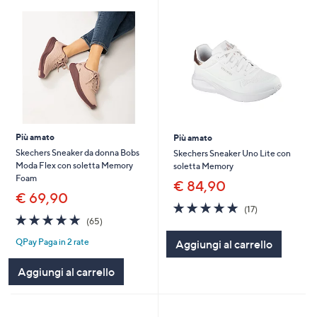
Più amato
Più amato
Skechers Sneaker da donna Bobs
Skechers Sneaker Uno Lite con
Moda Flex con soletta Memory
soletta Memory
Foam
€ 84,90
€ 69,90
4.9
17
(17)
4.7
65
of
Recensioni
(65)
of
Recensioni
5
QPay Paga in 2 rate
Aggiungi al carrello
5
Stars
Stars
Aggiungi al carrello