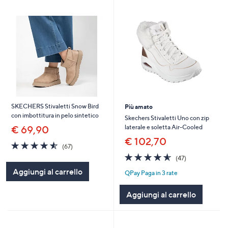
SKECHERS Stivaletti Snow Bird
Più amato
con imbottitura in pelo sintetico
Skechers Stivaletti Uno con zip
laterale e soletta Air-Cooled
€ 69,90
€ 102,70
4.5
67
(67)
of
Recensioni
4.5
47
(47)
5
of
Recensioni
Aggiungi al carrello
Stars
QPay Paga in 3 rate
5
Stars
Aggiungi al carrello