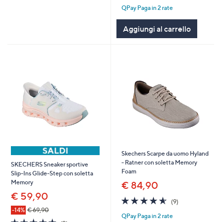
QPay Paga in 2 rate
5
Stars
Aggiungi al carrello
Skechers Scarpe da uomo Hyland
- Ratner con soletta Memory
SKECHERS Sneaker sportive
Foam
Slip-Ins Glide-Step con soletta
Memory
€ 84,90
€ 59,90
4.6
9
(9)
of
Recensioni
-14%
€ 69,90
QPay Paga in 2 rate
5
5.0
2