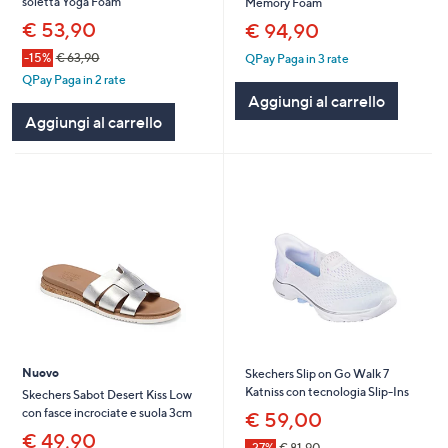
soletta Yoga Foam
Memory Foam
€ 53,90
€ 94,90
-15%
€ 63,90
QPay Paga in 3 rate
QPay Paga in 2 rate
Aggiungi al carrello
Aggiungi al carrello
Nuovo
Skechers Slip on Go Walk 7
Katniss con tecnologia Slip-Ins
Skechers Sabot Desert Kiss Low
con fasce incrociate e suola 3cm
€ 59,00
€ 49,90
-27%
€ 81,90