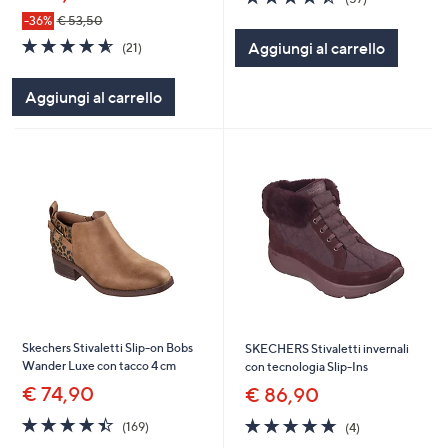
of
Recensioni
-36%
€ 53,50
5
4.6
21
Aggiungi al carrello
Stars
(21)
of
Recensioni
5
Aggiungi al carrello
Stars
Skechers Stivaletti Slip-on Bobs
SKECHERS Stivaletti invernali
Wander Luxe con tacco 4 cm
con tecnologia Slip-Ins
€ 74,90
€ 86,90
4.4
169
4.8
4
(169)
(4)
of
Recensioni
of
Recensioni