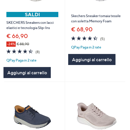
Skechers Sneaker tomaia tessile
con soletta Memory Foam
SKECHERS Sneakers con lacci
elastici e tecnologia Slip-Ins
€ 68,90
€ 66,90
4.4
5
(5)
of
Recensioni
-24%
€ 88,90
QPay Paga in 2 rate
5
4.4
8
(8)
Stars
of
Recensioni
Aggiungi al carrello
QPay Paga in 2 rate
5
Stars
Aggiungi al carrello