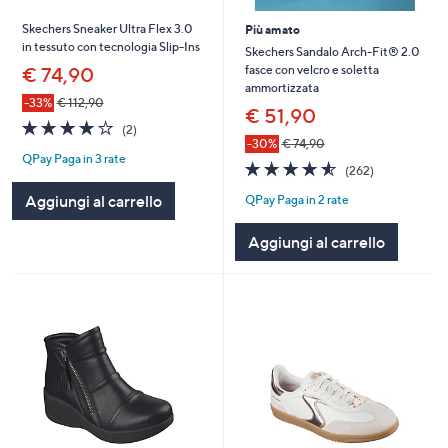
Skechers Sneaker Ultra Flex 3.0
Più amato
in tessuto con tecnologia Slip-Ins
Skechers Sandalo Arch-Fit® 2.0
fasce con velcro e soletta
€ 74,90
ammortizzata
-33%
€ 112,90
€ 51,90
4.0
2
(2)
of
Recensioni
-30%
€ 74,90
QPay Paga in 3 rate
5
4.5
262
(262)
Stars
of
Recensioni
Aggiungi al carrello
QPay Paga in 2 rate
5
Stars
Aggiungi al carrello