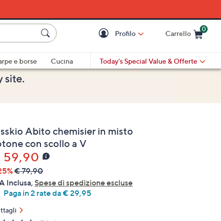
0
Profilo
Carrello
Cart is Empty
Cart
arpe e borse
Cucina
Today's Special Value
& Offerte
sskio Abito chemisier in misto
otone con scollo a V
 59,90
25%
€ 79,90
A Inclusa,
Spese di spedizione escluse
Paga in 2 rate da € 29,95
ttagli