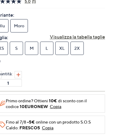
5.0
(1)
Leggi
1
recensione.
riante:
Stesso
link
Blu
Moro
alla
pagina.
Visualizza la tabella taglie
glia:
XS
S
M
L
XL
2X
antità:
Primo ordine? Ottieni
10€
di sconto con il
codice
10EURONEW
Copia
Fino al 7/8
-5€
online con un prodotto S.O.S
Caldo:
FRESCO5
Copia