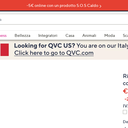
-5€ online con un prodotto S.O.S Caldo
do
ness
Bellezza
Integratori
Casa
Animali
Moda
Sc
bili
imenti,
Ri
c
€
-
e
IV
De
a