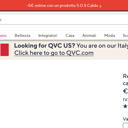
-5€ online con un prodotto S.O.S Caldo
do
ness
Bellezza
Integratori
Casa
Animali
Moda
Sc
bili
imenti,
R
c
e
€
IV
e
Va
a