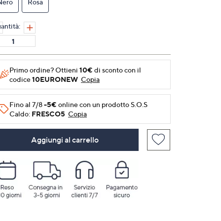
Nero
Rosa
alla
pagina.
antità:
Primo ordine? Ottieni
10€
di sconto con il
codice
10EURONEW
Copia
Fino al 7/8
-5€
online con un prodotto S.O.S
Caldo:
FRESCO5
Copia
Aggiungi al carrello