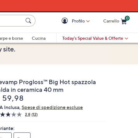
0
Profilo
Carrello
Cart is Empty
Cart
arpe e borse
Cucina
Today's Special Value
& Offerte
evamp Progloss™ Big Hot spazzola
alda in ceramica 40 mm
liminato
 59,98
A Inclusa,
Spese di spedizione escluse
2.8
(12)
Leggi
12
recensioni.
riante:
Stesso
link