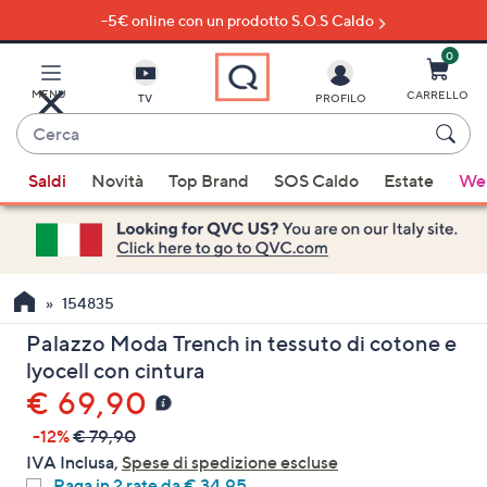
-5€ online con un prodotto S.O.S Caldo
Vai
al
contenuto
0
principale
MENU
CARRELLO
TV
PROFILO
Cerca
Quando
Saldi
Novità
Top Brand
SOS Caldo
Estate
Wel
sono
disponibili
suggerimenti,
usa
i
154835
tasti
Palazzo Moda Trench in tessuto di cotone e
freccia
lyocell con cintura
su
€ 69,90
e
giù
-12%
€ 79,90
oppure
IVA Inclusa,
Spese di spedizione escluse
scorri
Paga in 2 rate da € 34,95