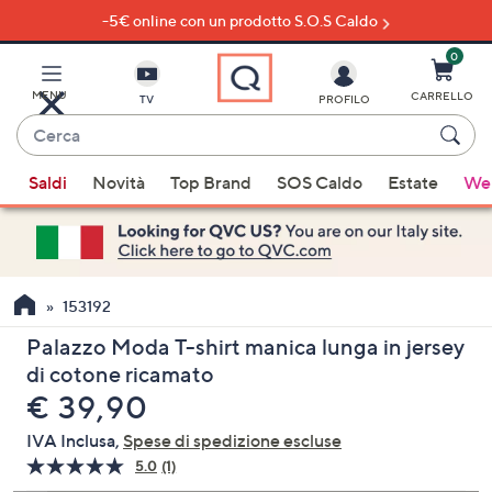
-5€ online con un prodotto S.O.S Caldo
Vai
al
contenuto
0
principale
MENU
CARRELLO
TV
PROFILO
Cerca
Quando
Saldi
Novità
Top Brand
SOS Caldo
Estate
Wel
sono
disponibili
suggerimenti,
usa
i
153192
tasti
Palazzo Moda T-shirt manica lunga in jersey
freccia
di cotone ricamato
su
eliminato
€ 39,90
e
giù
IVA Inclusa,
Spese di spedizione escluse
oppure
5.0
(1)
Leggi
scorri