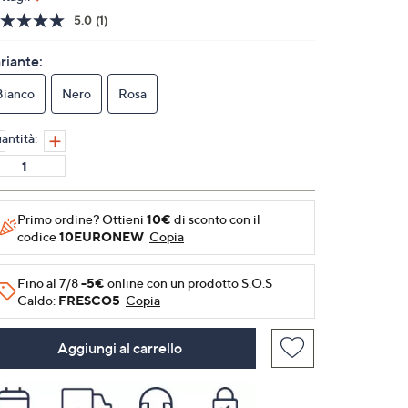
5.0
(1)
Leggi
1
recensione.
riante:
Stesso
link
Bianco
Nero
Rosa
alla
pagina.
antità:
Primo ordine? Ottieni
10€
di sconto con il
codice
10EURONEW
Copia
Fino al 7/8
-5€
online con un prodotto S.O.S
Caldo:
FRESCO5
Copia
Aggiungi al carrello