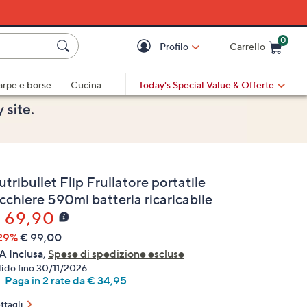
0
Profilo
Carrello
Cart is Empty
Cart
arpe e borse
Cucina
Today's Special Value
& Offerte
tribullet Flip Frullatore portatile
cchiere 590ml batteria ricaricabile
 69,90
29%
€ 99,00
A Inclusa,
Spese di spedizione escluse
lido fino 30/11/2026
Paga in 2 rate da € 34,95
ttagli