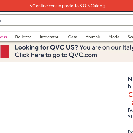
-5€ online con un prodotto S.O.S Caldo
do
ness
Bellezza
Integratori
Casa
Animali
Moda
Sc
bili
imenti,
Nu
bi
€
-
e
IV
Va
a
De