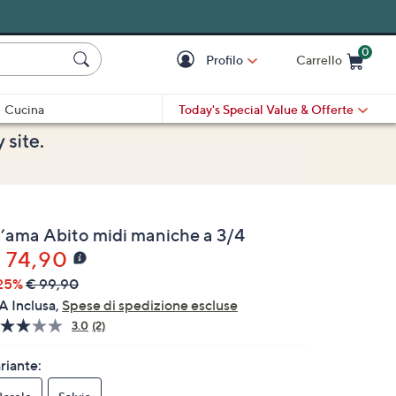
0
Profilo
Carrello
Cart is Empty
Cart
Cucina
Today's Special Value
& Offerte
’ama Abito midi maniche a 3/4
 74,90
25%
€ 99,90
A Inclusa,
Spese di spedizione escluse
3.0
(2)
Leggi
2
recensioni.
riante:
Stesso
link