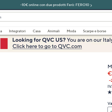
-10€ online con due prodotti Ferò: FERO10
do
za
Integratori
Casa
Animali
Moda
Scarpe e borse
bili
imenti,
M
€
-
IV
e
Va
a