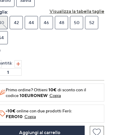
Barolo
Salvia
alla
pagina.
Visualizza la tabella taglie
glia:
40
42
44
46
48
50
52
54
antità:
Primo ordine? Ottieni
10€
di sconto con il
codice
10EURONEW
Copia
-10€
online con due prodotti Ferò:
FERO10
Copia
Aggiungi al carrello