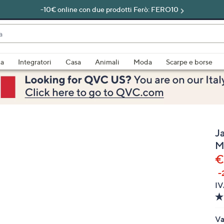
-10€ online con due prodotti Ferò: FERO10
do
za
Integratori
Casa
Animali
Moda
Scarpe e borse
bili
imenti,
J
M
€
-
e
IV
a
Va