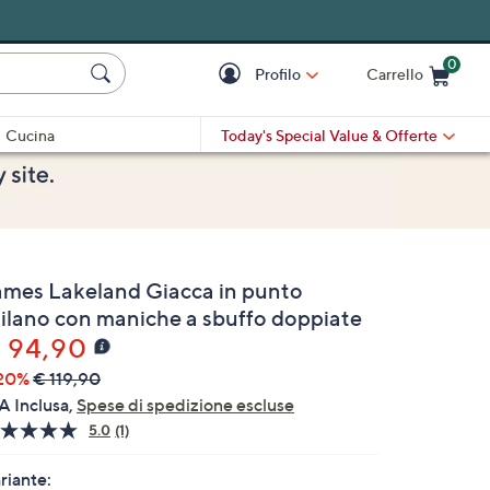
0
Profilo
Carrello
Cart is Empty
Cart
Cucina
Today's Special Value
& Offerte
ames Lakeland Giacca in punto
ilano con maniche a sbuffo doppiate
 94,90
20%
€ 119,90
A Inclusa,
Spese di spedizione escluse
5.0
(1)
Leggi
1
recensione.
riante: