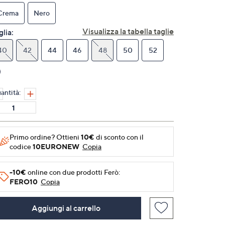
Stesso
link
Crema
Nero
alla
pagina.
Visualizza la tabella taglie
glia:
40
42
44
46
48
50
52
antità:
Primo ordine? Ottieni
10€
di sconto con il
codice
10EURONEW
Copia
-10€
online con due prodotti Ferò:
FERO10
Copia
Aggiungi al carrello