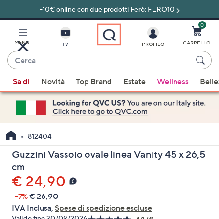
-10€ online con due prodotti Ferò: FERO10
Vai
al
contenuto
0
principale
MENU
CARRELLO
TV
PROFILO
Cerca
Quando
Saldi
Novità
Top Brand
Estate
Wellness
Belle
sono
disponibili
suggerimenti,
usa
i
812404
tasti
Guzzini Vassoio ovale linea Vanity 45 x 26,5
freccia
cm
su
€ 24,90
e
giù
-7%
€ 26,90
oppure
IVA Inclusa,
Spese di spedizione escluse
scorri
Valido fino 30/09/2026