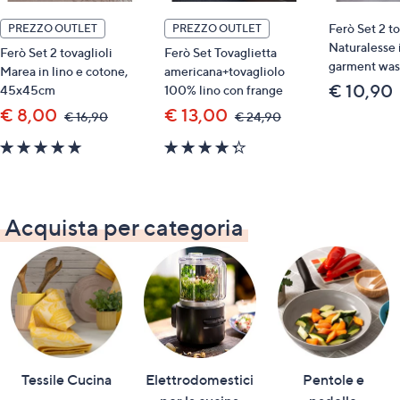
Ferò Set 2 to
PREZZO OUTLET
PREZZO OUTLET
Naturalesse 
Ferò Set 2 tovaglioli
Ferò Set Tovaglietta
garment wa
Marea in lino e cotone,
americana+tovagliolo
€ 10,90
45x45cm
100% lino con frange
€ 8,00
€ 13,00
,
,
€ 16,90
€ 24,90
was,
was,
5.0
4.3
€
€
16,90
24,90
of
of
5
5
Stars
Stars
Acquista per categoria
Tessile Cucina
Elettrodomestici
Pentole e