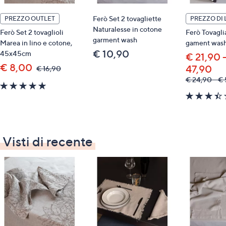
Ferò Set 2 tovagliette
PREZZO OUTLET
PREZZO DI
Naturalesse in cotone
Ferò Set 2 tovaglioli
Ferò Tovagli
garment wash
Marea in lino e cotone,
gament was
€ 10,90
45x45cm
€ 21,90 
€ 8,00
47,90
,
€ 16,90
was,
€ 24,90 - €
5.0
€
16,90
of
5
Stars
Visti di recente