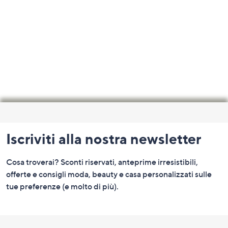
Fondo
pagina:
Iscriviti alla nostra newsletter
menu
e
Cosa troverai? Sconti riservati, anteprime irresistibili,
informazioni
offerte e consigli moda, beauty e casa personalizzati sulle
tue preferenze (e molto di più).