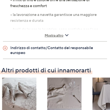
freschezza e comfort
• la lavorazione a navetta garantisce una maggiore
resistenza e durata
• facili da lavare in lavatrice, sono pratiche per l'uso
quotidiano
Mostra altro
Specifiche
Indirizzo di contatto/Contatto del responsabile
europeo
• 60% lino, 40% cotone
• lavaggio in lavatrice
Altri prodotti di cui innamorarti
Misure
• 40x50 cm