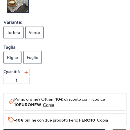
Variante:
Tortora
Verde
Taglia:
Righe
Foglie
Quantità:
Primo ordine? Ottieni
10€
di sconto con il codice
10EURONEW
Copia
-10€
online con due prodotti Ferò:
FERO10
Copia