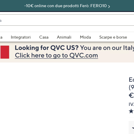
-10€ online con due prodotti Ferò: FERO10
do
za
Integratori
Casa
Animali
Moda
Scarpe e borse
bili
imenti,
Eq
(
e
€
IV
e
a