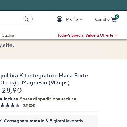
0
Profilo
Carrello
Cart is Empty
Cart
Cucina
Today's Special Value
& Offerte
uilibra Kit integratori: Maca Forte
90 cps) e Magnesio (90 cps)
liminato
 28,90
A Inclusa,
Spese di spedizione escluse
3.9
(24)
Leggi
24
recensioni.
Consegna stimata in 3-5 giorni lavorativi.
Stesso
link