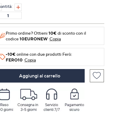
alla
antità:
pagina.
Primo ordine? Ottieni
10€
di sconto con il
codice
10EURONEW
Copia
-10€
online con due prodotti Ferò:
FERO10
Copia
Aggiungi al carrello