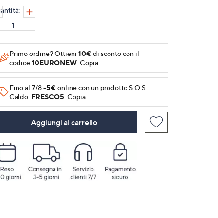
alla
antità:
pagina.
Primo ordine? Ottieni
10€
di sconto con il
codice
10EURONEW
Copia
Fino al 7/8
-5€
online con un prodotto S.O.S
Caldo:
FRESCO5
Copia
Aggiungi al carrello