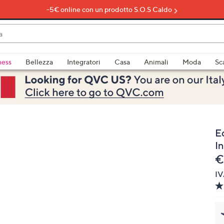
-5€ online con un prodotto S.O.S Caldo
do
ness
Bellezza
Integratori
Casa
Animali
Moda
Sc
bili
imenti,
E
I
e
€
IV
e
a