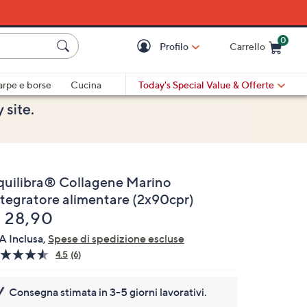
0
Profilo
Carrello
Cart is Empty
Cart
arpe e borse
Cucina
Today's Special Value
& Offerte
quilibra® Collagene Marino
ntegratore alimentare (2x90cpr)
liminato
 28,90
A Inclusa,
Spese di spedizione escluse
4.5
(6)
Leggi
6
recensioni.
Consegna stimata in 3-5 giorni lavorativi.
Stesso
link