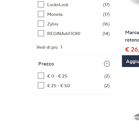
LocknLock
(17)
Moneta
(17)
Zyliss
(16)
Marcat
REGINAdiFIORI
(14)
roton
Vedi di più
€ 26
Aggiun
Prezzo
€ 0 - € 25
(2)
€ 25 - € 50
(2)