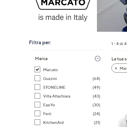
o
a
destra
sui
disposi
touch
Filtra per:
per
1 - 4 di 4
consult
Salta
Marca
La tua 
alla
lista
Mar
Marcato
dei
prodotti
Guzzini
(64)
STONELINE
(49)
Villa Altachiara
(43)
EasiYo
(30)
Ferò
(24)
KitchenAid
(21)