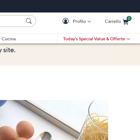
0
Profilo
Carrello
Cart is Empty
Cart
Cucina
Today's Special Value
& Offerte