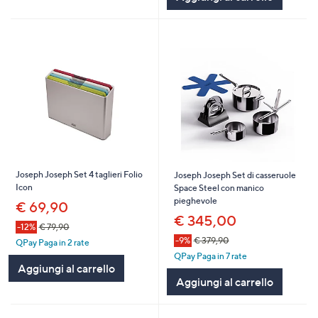
Joseph Joseph Set 4 taglieri Folio
Joseph Joseph Set di casseruole
Icon
Space Steel con manico
pieghevole
€ 69,90
€ 345,00
-12%
€ 79,90
-9%
€ 379,90
QPay Paga in 2 rate
QPay Paga in 7 rate
Aggiungi al carrello
Aggiungi al carrello