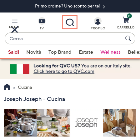
Primo ordine? Uno sconto per te!​
Vai
al
contenuto
0
principale
MENU
CARRELLO
TV
PROFILO
Cerca
Quando
Saldi
Novità
Top Brand
Estate
Wellness
Belle
sono
disponibili
suggerimenti,
usa
i
Cucina
tasti
Joseph Joseph - Cucina
freccia
su
e
giù
oppure
scorri