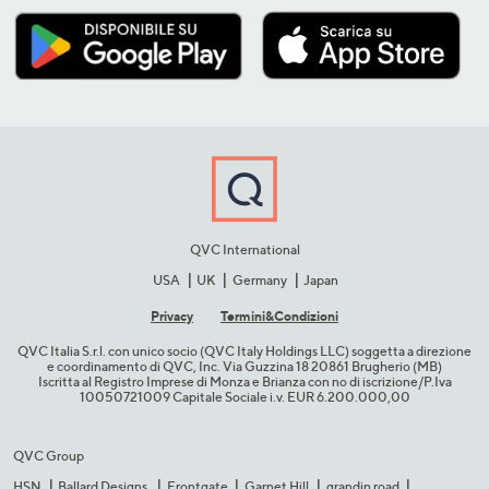
QVC International
USA
UK
Germany
Japan
Privacy
Termini&C​ondizioni
QVC Italia S.r.l. con unico socio (QVC Italy Holdings LLC) soggetta a direzione
e coordinamento di QVC, Inc. Via Guzzina 18 20861 Brugherio (MB)​
Iscritta al Registro Imprese di Monza e Brianza con no di iscrizione/P.Iva
10050721009 Capitale Sociale i.v. EUR 6.200.000,00​
QVC Group
HSN
Ballard Designs
Frontgate
Garnet Hill
grandin road