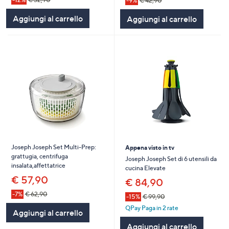
-9%
€ 42,90
Aggiungi al carrello
Aggiungi al carrello
Joseph Joseph Set Multi-Prep:
Appena visto in tv
grattugia, centrifuga
Joseph Joseph Set di 6 utensili da
insalata,affettatrice
cucina Elevate
€ 57,90
€ 84,90
-7%
€ 62,90
-15%
€ 99,90
QPay Paga in 2 rate
Aggiungi al carrello
Aggiungi al carrello