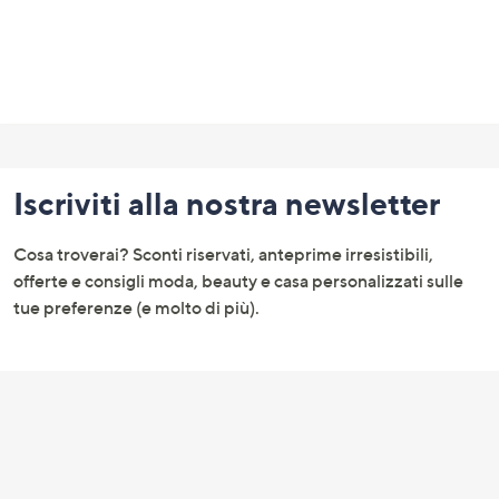
Fondo
pagina:
Iscriviti alla nostra newsletter
menu
e
Cosa troverai? Sconti riservati, anteprime irresistibili,
informazioni
offerte e consigli moda, beauty e casa personalizzati sulle
tue preferenze (e molto di più).