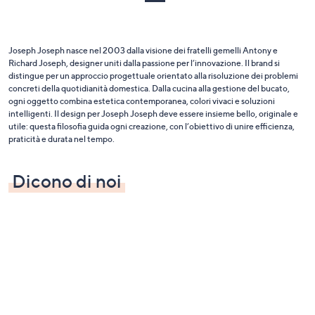
Joseph Joseph nasce nel 2003 dalla visione dei fratelli gemelli Antony e
Richard Joseph, designer uniti dalla passione per l’innovazione. Il brand si
distingue per un approccio progettuale orientato alla risoluzione dei problemi
concreti della quotidianità domestica. Dalla cucina alla gestione del bucato,
ogni oggetto combina estetica contemporanea, colori vivaci e soluzioni
intelligenti. Il design per Joseph Joseph deve essere insieme bello, originale e
utile: questa filosofia guida ogni creazione, con l’obiettivo di unire efficienza,
praticità e durata nel tempo.
Dicono di noi