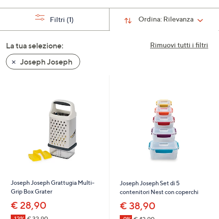
a
Ordina:
Rilevanza
Filtri
(1)
sinistra
o
a
La tua selezione:
Rimuovi tutti i filtri
destra
Joseph Joseph
sui
dispositivi
touch
per
consultarli.
Joseph Joseph Grattugia Multi-
Joseph Joseph Set di 5
Grip Box Grater
contenitori Nest con coperchi
€ 28,90
€ 38,90
-12%
€ 32,90