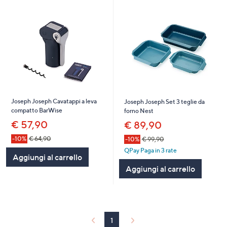
Joseph Joseph Cavatappi a leva
Joseph Joseph Set 3 teglie da
compatto BarWise
forno Nest
€ 57,90
€ 89,90
-10%
€ 64,90
-10%
€ 99,90
QPay Paga in 3 rate
Aggiungi al carrello
Aggiungi al carrello
1