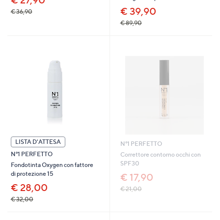
€ 27,90
€ 39,90
€ 36,90
€ 89,90
LISTA D'ATTESA
N°1 PERFETTO
N°1 PERFETTO
Correttore contorno occhi con
SPF30
Fondotinta Oxygen con fattore
di protezione 15
€ 17,90
€ 28,00
€ 21,00
€ 32,00