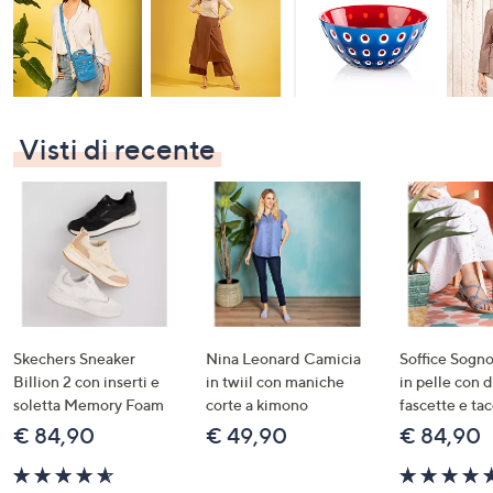
Visti di recente
Skechers Sneaker
Nina Leonard Camicia
Soffice Sogno
Billion 2 con inserti e
in twiil con maniche
in pelle con 
soletta Memory Foam
corte a kimono
fascette e ta
€ 84,90
€ 49,90
€ 84,90
4.5