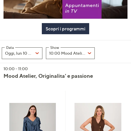
a
sinistra
o
a
Scopri i programmi
destra
sui
dispositivi
Data
Show
Data
, Selected
Show
Oggi, lun 10 agosto
10:0
touch
per
consultarli.
10:00 - 11:00
Mood Atelier, Originalita' e passione