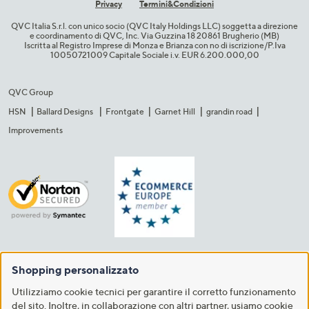
Privacy
Termini&C​ondizioni
QVC Italia S.r.l. con unico socio (QVC Italy Holdings LLC) soggetta a direzione
e coordinamento di QVC, Inc. Via Guzzina 18 20861 Brugherio (MB)​
Iscritta al Registro Imprese di Monza e Brianza con no di iscrizione/P.Iva
10050721009 Capitale Sociale i.v. EUR 6.200.000,00​
QVC Group
HSN
Ballard Designs
Frontgate
Garnet Hill
grandin road
Improvements
Shopping personalizzato
Utilizziamo cookie tecnici per garantire il corretto funzionamento
del sito. Inoltre, in collaborazione con altri partner, usiamo cookie