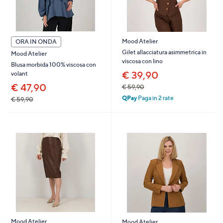
Mood Atelier
ORA IN ONDA
Gilet allacciatura asimmetrica in
Mood Atelier
viscosa con lino
Blusa morbida 100% viscosa con
€ 39,90
volant
€ 47,90
€ 59,90
QPay
Paga in 2 rate
€ 59,90
Mood Atelier
Mood Atelier