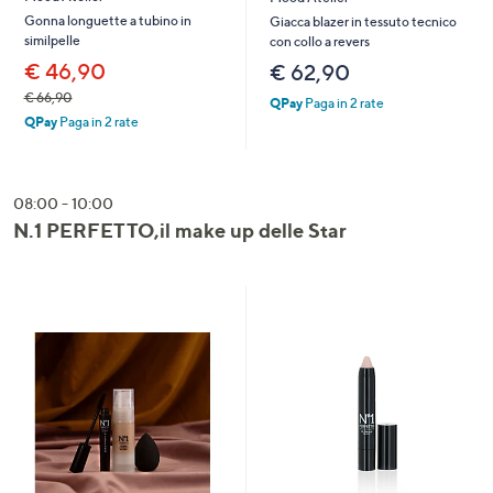
Gonna longuette a tubino in
Giacca blazer in tessuto tecnico
similpelle
con collo a revers
€ 46,90
€ 62,90
€ 66,90
QPay
Paga in 2 rate
QPay
Paga in 2 rate
08:00 - 10:00
N.1 PERFETTO,il make up delle Star