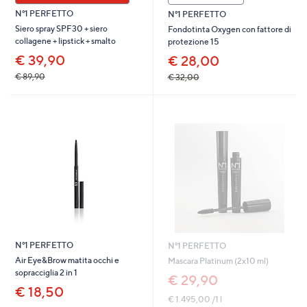
N°1 PERFETTO
N°1 PERFETTO
Siero spray SPF30 + siero
Fondotinta Oxygen con fattore di
collagene + lipstick + smalto
protezione 15
€ 39,90
€ 28,00
€ 89,90
€ 32,00
N°1 PERFETTO
N°1 PERFETTO
Air Eye&Brow matita occhi e
Mascara Platinum (2x10 ml)
sopracciglia 2 in 1
€ 29,90
€ 18,50
€ 1.495,00 /1 l