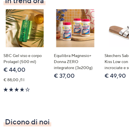
In trend ora
SBC Gel viso e corpo
Equilibra Magnesio+
Skechers Sab
Prolagel (500 ml)
Donna ZERO
Kiss Low con
integratore (3x200g)
incrociate e 
€ 44,00
€ 37,00
€ 49,90
€ 88,00 /1 l
3.6
of
5
Stars
Dicono di noi