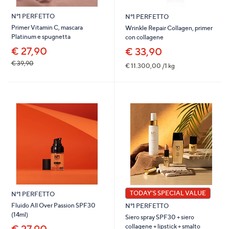
N°1 PERFETTO
N°1 PERFETTO
Primer Vitamin C, mascara
Wrinkle Repair Collagen, primer
Platinum e spugnetta
con collagene
€ 27,90
€ 33,90
€ 39,90
€ 11.300,00 /1 kg
TODAY'S SPECIAL VALUE
N°1 PERFETTO
Fluido All Over Passion SPF30
N°1 PERFETTO
(14ml)
Siero spray SPF30 + siero
collagene + lipstick + smalto