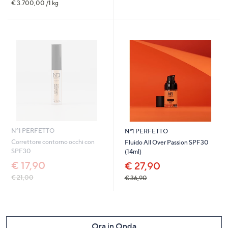
€ 3.700,00 /1 kg
N°1 PERFETTO
N°1 PERFETTO
Correttore contorno occhi con
Fluido All Over Passion SPF30
SPF30
(14ml)
€ 17,90
€ 27,90
€ 21,00
€ 36,90
Ora in Onda