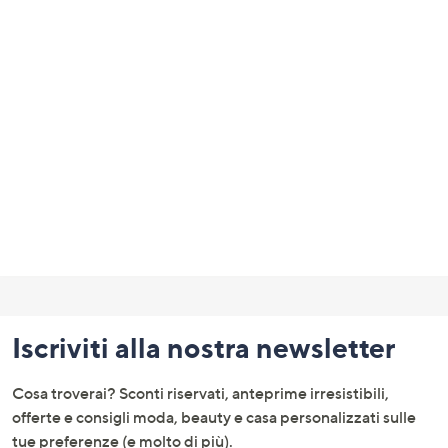
Fondo
pagina:
Iscriviti alla nostra newsletter
menu
e
Cosa troverai? Sconti riservati, anteprime irresistibili,
informazioni
offerte e consigli moda, beauty e casa personalizzati sulle
tue preferenze (e molto di più).